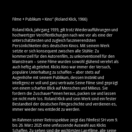
Filme + Publikum = Kino“ (Roland Klick, 1966)
Roland Klick, Jahrgang 1939, gilt trotz Wiederaufführungen und
hochwertiger Veröffentlichungen nach wie vor als eine der
unterschätztesten und zugleich faszinierendsten
Persönlichkeiten des deutschen Kinos. Mit seinem Werk
setzte er sich konsequent zwischen alle Stühle: Zu
kommerziell für den Autorenfilm, zu unkonventionell für den
Mainstream – seine Filme wurden sowohl glühend verehrt als
auch heftig abgelehnt. Klicks Kino war immer der Versuch,
populäre Unterhaltung zu schaffen – aber stets auf
Augenhöhe mit seinem Publikum, dessen Instinkt und
Intelligenz er voll und ganz vertraute.Seine Filme sind geprägt
von einem scharfen Blick auf Menschen und Milieus. Sie
fordern die Zuschauer*innen heraus, packen sie und lassen
sie nicht mehr los. Roland Klick und sein Werk sind ein fester
Bestandteil der deutschen Filmgeschichte und verdienen es,
immer wieder neu entdeckt zu werden.
Im Rahmen seiner Retrospektive zeigt das Filmfest SH vom 9.
bis 26. März 2025 eine umfassende Auswahl aus Klicks
Schaffen. Zu sehen sind die wichtigsten Langfilme, alle seine