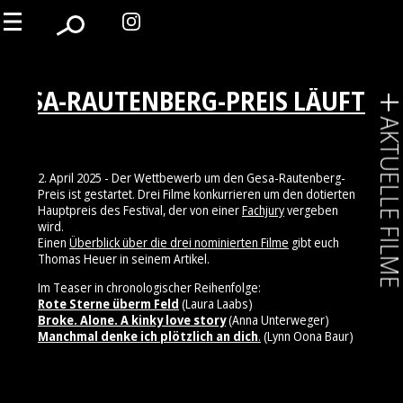
GESA-RAUTENBERG-PREIS LÄUFT
AKTUELLE FIL
2. April 2025 - Der Wettbewerb um den Gesa-Rautenberg-
Preis ist gestartet. Drei Filme konkurrieren um den dotierten
Hauptpreis des Festival, der von einer
Fachjury
vergeben
wird.
Einen
Überblick über die drei nominierten Filme
gibt euch
Thomas Heuer in seinem Artikel.
Im Teaser in chronologischer Reihenfolge:
Rote Sterne überm Feld
(Laura Laabs)
Broke. Alone. A kinky love story
(Anna Unterweger)
Manchmal denke ich plötzlich an dich
.
(Lynn Oona Baur)