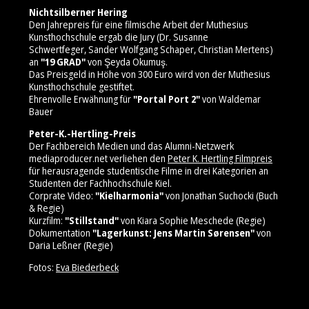
Nichtsilberner Hering
Den Jahrepreis für eine filmische Arbeit der Muthesius
Kunsthochschule ergab die Jury (Dr. Susanne
Schwertfeger, Sander Wolfgang Schaper, Christian Mertens)
an
"19 GRAD"
von Şeyda Okumuş.
Das Preisgeld in Höhe von 300 Euro wird von der Muthesius
Kunsthochschule gestiftet.
Ehrenvolle Erwähnung für
"Portal Port 2"
von Waldemar
Bauer
Peter-K.-Hertling-Preis
Der Fachbereich Medien und das Alumni-Netzwerk
mediaproducer.net verliehen den
Peter K. Hertling Filmpreis
für herausragende studentische Filme in drei Kategorien an
Studenten der Fachhochschule Kiel.
Corprate Video:
"Kielharmonia"
von Jonathan Suchocki (Buch
& Regie)
Kurzfilm:
"Stillstand"
von Kiara Sophie Meschede (Regie)
Dokumentation
"Lagerkunst: Jens Martin Sørensen"
von
Daria Leßner (Regie)
Fotos:
Eva Biederbeck