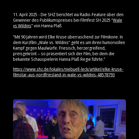
11. April 2025 - Die SHZ berichtet via Radio-Feature über den
Gewinner des Publikumspreises bei Filmfest SH 2025 "
Wale
vs Wildnis
" von Hanna Plaß
"Mit 90 Jahren wird Elke Kruse überraschend zur Filmikone. In
dem Kurzfilm „Wale vs. Wildnis“ geht es um ihren humorvollen
Kampf gegen Maulwürfe. Friesisch, herzergreifend,
preisgekrönt – so präsentiert sich der Film, bei dem die
bekannte Schauspielerin Hanna Plaß Regie führte."
https://www.shz.de/lokales/niebuell-leck/artikel/elke-kruse-
filmstar-aus-nordfriesland-in-wale-vs-wildnis-48578793