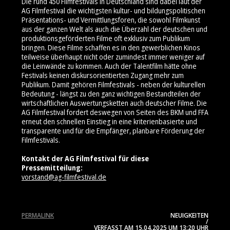
Die rund 450 Filmfestivals in Deutschland sind dabei laut der
AG Filmfestival die wichtigsten kultur- und bildungspolitischen
Präsentations- und Vermittlungsforen, die sowohl Filmkunst
aus der ganzen Welt als auch die Überzahl der deutschen und
produktionsgeförderten Filme oft exklusiv zum Publikum
bringen. Diese Filme schaffen es in den gewerblichen Kinos
teilweise überhaupt nicht oder zumindest immer weniger auf
die Leinwände zu kommen. Auch der Talentfilm hätte ohne
Festivals keinen diskursorientierten Zugang mehr zum
Publikum. Damit gehören Filmfestivals - neben der kulturellen
Bedeutung - längst zu den ganz wichtigen Bestandteilen der
wirtschaftlichen Auswertungsketten auch deutscher Filme. Die
AG Filmfestival fordert deswegen von Seiten des BKM und FFA
erneut den schnellen Einstieg in eine kriterienbasierte und
transparente und für die Empfänger, planbare Förderung der
Filmfestivals.
Kontakt der AG Filmfestival für diese
Pressemitteilung:
vorstand@ag-filmfestival.de
PERMALINK
NEUIGKEITEN
/
VERFASST AM
15.04.2025
UM 13:20 UHR