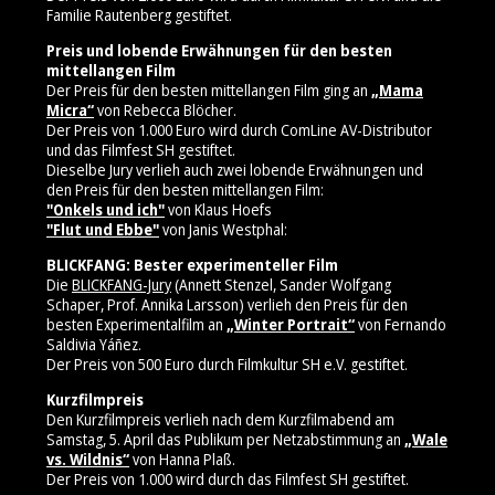
Familie Rautenberg gestiftet.
Preis und lobende Erwähnungen für den besten
mittellangen Film
Der Preis für den besten mittellangen Film ging an
„Mama
Micra“
von Rebecca Blöcher.
Der Preis von 1.000 Euro wird durch ComLine AV-Distributor
und das Filmfest SH gestiftet.
Dieselbe Jury verlieh auch zwei lobende Erwähnungen und
den Preis für den besten mittellangen Film:
"Onkels und ich"
von Klaus Hoefs
"Flut und Ebbe"
von Janis Westphal:
BLICKFANG: Bester experimenteller Film
Die
BLICKFANG-Jury
(Annett Stenzel, Sander Wolfgang
Schaper, Prof. Annika Larsson) verlieh den Preis für den
besten Experimentalfilm an
„Winter Portrait“
von Fernando
Saldivia Yáñez.
Der Preis von 500 Euro durch Filmkultur SH e.V. gestiftet.
Kurzfilmpreis
Den Kurzfilmpreis verlieh nach dem Kurzfilmabend am
Samstag, 5. April das Publikum per Netzabstimmung an
„Wale
vs. Wildnis“
von Hanna Plaß.
Der Preis von 1.000 wird durch das Filmfest SH gestiftet.