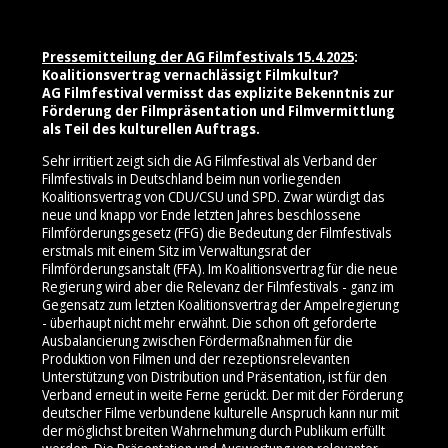
Pressemitteilung der AG Filmfestivals 15.4.2025
:
Koalitionsvertrag vernachlässigt Filmkultur?
AG Filmfestival vermisst das explizite Bekenntnis zur
Förderung der Filmpräsentation und Filmvermittlung
als Teil des kulturellen Auftrags.
Sehr irritiert zeigt sich die AG Filmfestival als Verband der
Filmfestivals in Deutschland beim nun vorliegenden
Koalitionsvertrag von CDU/CSU und SPD. Zwar würdigt das
neue und knapp vor Ende letzten Jahres beschlossene
Filmförderungsgesetz (FFG) die Bedeutung der Filmfestivals
erstmals mit einem Sitz im Verwaltungsrat der
Filmförderungsanstalt (FFA). Im Koalitionsvertrag für die neue
Regierung wird aber die Relevanz der Filmfestivals - ganz im
Gegensatz zum letzten Koalitionsvertrag der Ampelregierung
- überhaupt nicht mehr erwähnt. Die schon oft geforderte
Ausbalancierung zwischen Fördermaßnahmen für die
Produktion von Filmen und der rezeptionsrelevanten
Unterstützung von Distribution und Präsentation, ist für den
Verband erneut in weite Ferne gerückt. Der mit der Förderung
deutscher Filme verbundene kulturelle Anspruch kann nur mit
der möglichst breiten Wahrnehmung durch Publikum erfüllt