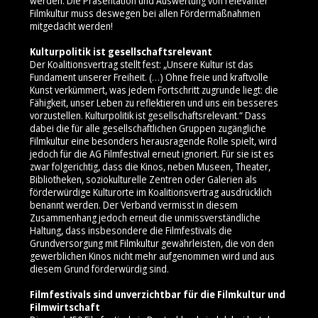
werden. Die Präsentation und Auswertung von relevanter
Filmkultur muss deswegen bei allen Fördermaßnahmen
mitgedacht werden!
Kulturpolitik ist gesellschaftsrelevant
Der Koalitionsvertrag stellt fest: „Unsere Kultur ist das
Fundament unserer Freiheit. (…) Ohne freie und kraftvolle
Kunst verkümmert, was jedem Fortschritt zugrunde liegt: die
Fähigkeit, unser Leben zu reflektieren und uns ein besseres
vorzustellen. Kulturpolitik ist gesellschaftsrelevant.“ Dass
dabei die für alle gesellschaftlichen Gruppen zugängliche
Filmkultur eine besonders herausragende Rolle spielt, wird
jedoch für die AG Filmfestival erneut ignoriert. Für sie ist es
zwar folgerichtig, dass die Kinos, neben Museen, Theater,
Bibliotheken, soziokulturelle Zentren oder Galerien als
förderwürdige Kulturorte im Koalitionsvertrag ausdrücklich
benannt werden. Der Verband vermisst in diesem
Zusammenhang jedoch erneut die unmissverständliche
Haltung, dass insbesondere die Filmfestivals die
Grundversorgung mit Filmkultur gewährleisten, die von den
gewerblichen Kinos nicht mehr aufgenommen wird und aus
diesem Grund förderwürdig sind.
Filmfestivals sind unverzichtbar für die Filmkultur und
Filmwirtschaft