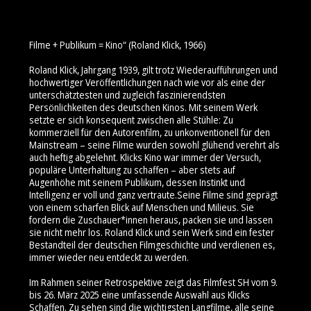
Filme + Publikum = Kino“ (Roland Klick, 1966)
Roland Klick, Jahrgang 1939, gilt trotz Wiederaufführungen und
hochwertiger Veröffentlichungen nach wie vor als eine der
unterschätztesten und zugleich faszinierendsten
Persönlichkeiten des deutschen Kinos. Mit seinem Werk
setzte er sich konsequent zwischen alle Stühle: Zu
kommerziell für den Autorenfilm, zu unkonventionell für den
Mainstream – seine Filme wurden sowohl glühend verehrt als
auch heftig abgelehnt. Klicks Kino war immer der Versuch,
populäre Unterhaltung zu schaffen – aber stets auf
Augenhöhe mit seinem Publikum, dessen Instinkt und
Intelligenz er voll und ganz vertraute.Seine Filme sind geprägt
von einem scharfen Blick auf Menschen und Milieus. Sie
fordern die Zuschauer*innen heraus, packen sie und lassen
sie nicht mehr los. Roland Klick und sein Werk sind ein fester
Bestandteil der deutschen Filmgeschichte und verdienen es,
immer wieder neu entdeckt zu werden.
Im Rahmen seiner Retrospektive zeigt das Filmfest SH vom 9.
bis 26. März 2025 eine umfassende Auswahl aus Klicks
Schaffen. Zu sehen sind die wichtigsten Langfilme, alle seine