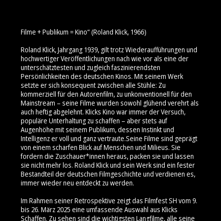
Filme + Publikum = Kino“ (Roland Klick, 1966)
Roland Klick, Jahrgang 1939, gilt trotz Wiederaufführungen und
hochwertiger Veröffentlichungen nach wie vor als eine der
unterschätztesten und zugleich faszinierendsten
Persönlichkeiten des deutschen Kinos. Mit seinem Werk
setzte er sich konsequent zwischen alle Stühle: Zu
kommerziell für den Autorenfilm, zu unkonventionell für den
Mainstream – seine Filme wurden sowohl glühend verehrt als
auch heftig abgelehnt. Klicks Kino war immer der Versuch,
populäre Unterhaltung zu schaffen – aber stets auf
Augenhöhe mit seinem Publikum, dessen Instinkt und
Intelligenz er voll und ganz vertraute.Seine Filme sind geprägt
von einem scharfen Blick auf Menschen und Milieus. Sie
fordern die Zuschauer*innen heraus, packen sie und lassen
sie nicht mehr los. Roland Klick und sein Werk sind ein fester
Bestandteil der deutschen Filmgeschichte und verdienen es,
immer wieder neu entdeckt zu werden.
Im Rahmen seiner Retrospektive zeigt das Filmfest SH vom 9.
bis 26. März 2025 eine umfassende Auswahl aus Klicks
Schaffen. Zu sehen sind die wichtigsten Langfilme, alle seine