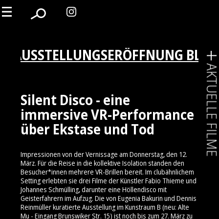
AUSSTELLUNGSERÖFFNUNG BLIC
AKTUELLE FIL
Silent Disco - eine
immersive VR-Performance
über Ekstase und Tod
Impressionen von der Vernissage am Donnerstag, den 12.
März. Für die Reise in die kollektive Isolation standen den
Besucher*innen mehrere VR-Brillen bereit. Im clubähnlichem
Setting erlebten sie drei Filme der Künstler Fabio Thieme und
Johannes Schmülling, darunter eine Höllendisco mit
Geisterfahrern im Aufzug. Die von Eugenia Bakurin und Dennis
Reinmüller kuratierte Ausstellung im Kunstraum B (neu: Alte
Mu - Eingang Brunswiker Str. 15) ist noch bis zum 27. März zu