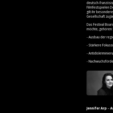
deutsch‑französis
Filmfestspielen D
gilt ihr besonder
Gesellschaft zugä
Das Festival Boar
möchte, gehören:
- Ausbau der reg
- Stärkere Fokus
- Antidiskrimini
- Nachwuchsförd
Jennifer Arp
–
A