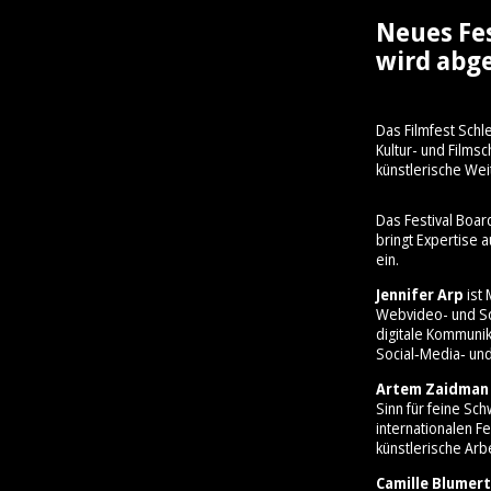
Neues Fe
wird abge
Das Filmfest Schl
Kultur- und Film
künstlerische Wei
Das Festival Boar
bringt Expertise 
ein.
Jennifer Arp
ist 
Webvideo- und So
digitale Kommunik
Social‑Media‑ und
Artem Zaidman
Sinn für feine Sc
internationalen Fe
künstlerische Arbe
Camille Blumert