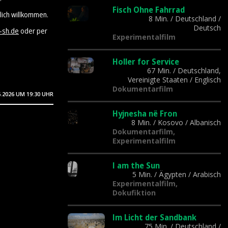
Fisch Ohne Fahrrad
lich willkommen.
8 Min.
/
Deutschland
/
Deutsch
-sh.de
oder per
Experimentalfilm
Holler for Service
67 Min.
/
Deutschland,
Vereinigte Staaten
/
Englisch
Dokumentarfilm
6.2026
UM 19:30 UHR
Hyjnesha në Fron
8 Min.
/
Kosovo
/
Albanisch
Dokumentarfilm,
Experimentalfilm
I am the Sun
5 Min.
/
Ägypten
/
Arabisch
Experimentalfilm,
Dokufiktion
Im Licht der Sandbank
75 Min.
/
Deutschland
/