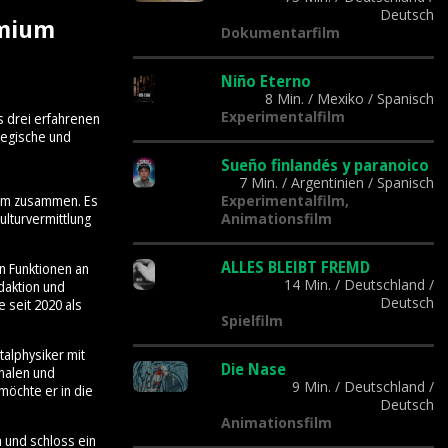
Deutsch
emium
Dokumentarfilm
Niño Eterno
8 Min.
/
Mexiko
/
Spanisch
Experimentalfilm
s drei erfahrenen
tegische und
Sueño finlandés y paranoico
7 Min.
/
Argentinien
/
Spanisch
Experimentalfilm,
Team zusammen. Es
Animationsfilm
lturvermittlung
ALLES BLEIBT FREMD
n Funktionen an
14 Min.
/
Deutschland
/
daktion und
Deutsch
 seit 2020 als
Spielfilm
talphysiker mit
Die Nase
onalen und
9 Min.
/
Deutschland
/
möchte er in die
Deutsch
Animationsfilm
n und schloss ein