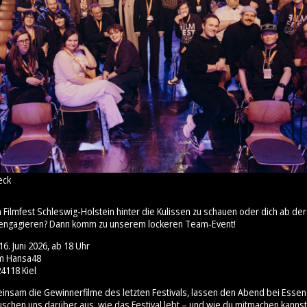
eck
m Filmfest Schleswig‑Holstein hinter die Kulissen zu schauen oder dich ab 
engagieren? Dann komm zu unserem lockeren Team‑Event!
6. Juni 2026, ab 18 Uhr
um Hansa48
4118 Kiel
insam die Gewinnerfilme des letzten Festivals, lassen den Abend bei Esse
uschen uns darüber aus, wie das Festival lebt – und wie du mitmachen kannst