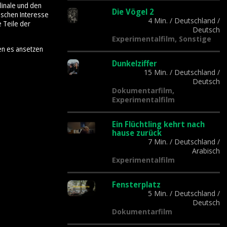
linale und den
Die Vögel 2
tischen Interesse
4 Min.
/
Deutschland
/
e Teile der
Deutsch
Experimentalfilm, Sonstige
en es ansetzen
Dunkelziffer
15 Min.
/
Deutschland
/
Deutsch
Dokumentarfilm,
Experimentalfilm
Ein Flüchtling kehrt nach
hause zurück
7 Min.
/
Deutschland
/
Arabisch
Experimentalfilm
Fensterplatz
5 Min.
/
Deutschland
/
Deutsch
Dokumentarfilm