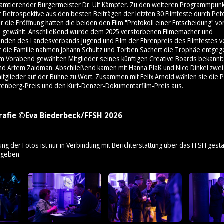
 amtierender Bürgermeister Dr. Ulf Kämpfer. Zu den weiteren Programmpunk
 Retrospektive aus den besten Beiträgen der letzten 30 Filmfeste durch Pet
 die Eröffnung hatten die beiden den Film "Protokoll einer Entscheidung" v
3 gewählt. Anschließend wurde dem 2025 verstorbenen Filmemacher und
enden des Landesverbands Jugend und Film der Ehrenpreis des Filmfestes ve
ür die Familie nahmen Johann Schultz und Torben Sachert die Trophäe entge
am Vorabend gewählten Mitglieder seines künftigen Creative Boards bekannt: 
nd Artem Zaidman. Abschließend kamen mit Hanna Plaß und Nico Dinkel zwei
mitglieder auf der Bühne zu Wort. Zusammen mit Felix Arnold wählen sie die 
tenberg-Preis und den Kurt-Denzer-Dokumentarfilm-Preis aus.
rafie ©Eva Biederbeck/FFSH 2026
ung der Fotos ist nur in Verbindung mit Berichterstattung über das FFSH gestat
ngeben.