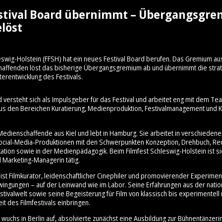
stival Board übernimmt – Übergangsgr
löst
eswig-Holstein (FFSH) hat ein neues Festival Board berufen. Das Gremium au
schaffenden löst das bisherige Übergangsgremium ab und übernimmt die stra
terentwicklung des Festivals.
d versteht sich als Impulsgeber für das Festival und arbeitet eng mit dem 
aus den Bereichen Kuratierung, Medienproduktion, Festivalmanagement und Ku
Medienschaffende aus Kiel und lebt in Hamburg. Sie arbeitet in verschiedene
cial‑Media‑Produktionen mit den Schwerpunkten Konzeption, Drehbuch, Re
ation sowie in der Medienpädagogik. Beim Filmfest Schleswig-Holstein ist sie
 Marketing‑Managerin tätig.
ist Filmkurator, leidenschaftlicher Cinephiler und promovierender Experimen
hwingungen – auf der Leinwand wie im Labor. Seine Erfahrungen aus der nati
stivalwelt sowie seine Begeisterung für Film von klassisch bis experimentell 
it des Filmfestivals einbringen.
wuchs in Berlin auf, absolvierte zunächst eine Ausbildung zur Bühnentänzeri