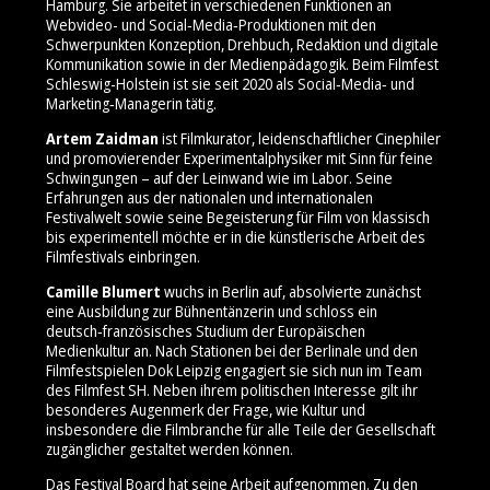
Hamburg. Sie arbeitet in verschiedenen Funktionen an
Webvideo- und Social‑Media‑Produktionen mit den
Schwerpunkten Konzeption, Drehbuch, Redaktion und digitale
Kommunikation sowie in der Medienpädagogik. Beim Filmfest
Schleswig-Holstein ist sie seit 2020 als Social‑Media‑ und
Marketing‑Managerin tätig.
Artem Zaidman
ist Filmkurator, leidenschaftlicher Cinephiler
und promovierender Experimentalphysiker mit Sinn für feine
Schwingungen – auf der Leinwand wie im Labor. Seine
Erfahrungen aus der nationalen und internationalen
Festivalwelt sowie seine Begeisterung für Film von klassisch
bis experimentell möchte er in die künstlerische Arbeit des
Filmfestivals einbringen.
Camille Blumert
wuchs in Berlin auf, absolvierte zunächst
eine Ausbildung zur Bühnentänzerin und schloss ein
deutsch‑französisches Studium der Europäischen
Medienkultur an. Nach Stationen bei der Berlinale und den
Filmfestspielen Dok Leipzig engagiert sie sich nun im Team
des Filmfest SH. Neben ihrem politischen Interesse gilt ihr
besonderes Augenmerk der Frage, wie Kultur und
insbesondere die Filmbranche für alle Teile der Gesellschaft
zugänglicher gestaltet werden können.
Das Festival Board hat seine Arbeit aufgenommen. Zu den