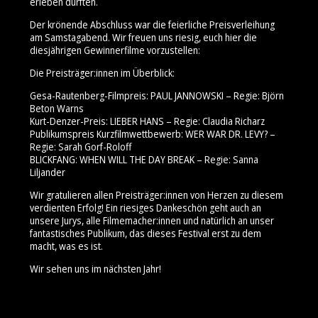
erleben durften.
Der krönende Abschluss war die feierliche Preisverleihung
am Samstagabend. Wir freuen uns riesig, euch hier die
diesjährigen Gewinnerfilme vorzustellen:
Die Preisträger:innen im Überblick:
Gesa-Rautenberg-Filmpreis: PAUL JANNOWSKI – Regie: Björn
Beton Warns
Kurt-Denzer-Preis: LIEBER HANS – Regie: Claudia Richarz
Publikumspreis Kurzfilmwettbewerb: WER WAR DR. LEVY? –
Regie: Sarah Gorf-Roloff
BLICKFANG: WHEN WILL THE DAY BREAK – Regie: Sanna
Liljander
Wir gratulieren allen Preisträger:innen von Herzen zu diesem
verdienten Erfolg! Ein riesiges Dankeschön geht auch an
unsere Jurys, alle Filmemacher:innen und natürlich an unser
fantastisches Publikum, das dieses Festival erst zu dem
macht, was es ist.
Wir sehen uns im nächsten Jahr!