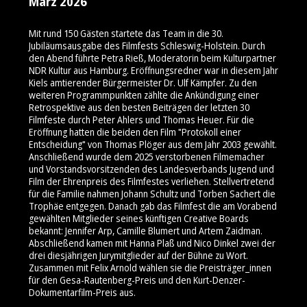
März 2026
Mit rund 150 Gästen startete das Team in die 30.
Jubiläumsausgabe des Filmfests Schleswig-Holstein. Durch
den Abend führte Petra Rieß, Moderatorin beim Kulturpartner
NDR Kultur aus Hamburg. Eröffnungsredner war in diesem Jahr
Kiels amtierender Bürgermeister Dr. Ulf Kämpfer. Zu den
weiteren Programmpunkten zählte die Ankündigung einer
Retrospektive aus den besten Beiträgen der letzten 30
Filmfeste durch Peter Ahlers und Thomas Heuer. Für die
Eröffnung hatten die beiden den Film "Protokoll einer
Entscheidung" von Thomas Plöger aus dem Jahr 2003 gewählt.
Anschließend wurde dem 2025 verstorbenen Filmemacher
und Vorstandsvorsitzenden des Landesverbands Jugend und
Film der Ehrenpreis des Filmfestes verliehen. Stellvertretend
für die Familie nahmen Johann Schultz und Torben Sachert die
Trophäe entgegen. Danach gab das Filmfest die am Vorabend
gewählten Mitglieder seines künftigen Creative Boards
bekannt: Jennifer Arp, Camille Blumert und Artem Zaidman.
Abschließend kamen mit Hanna Plaß und Nico Dinkel zwei der
drei diesjährigen Jurymitglieder auf der Bühne zu Wort.
Zusammen mit Felix Arnold wählen sie die Preisträger_innen
für den Gesa-Rautenberg-Preis und den Kurt-Denzer-
Dokumentarfilm-Preis aus.