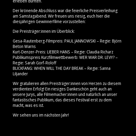
erleben durften.
Der krönende Abschluss war die feierliche Preisverleihung
am Samstagabend. Wir freuen uns riesig, euch hier die
diesjährigen Gewinnerfilme vorzustellen:
Die Preisträger:innen im Überblick:
Gesa-Rautenberg-Filmpreis: PAUL JANNOWSKI – Regie: Björn
Beton Warns
Kurt-Denzer-Preis: LIEBER HANS – Regie: Claudia Richarz
Publikumspreis Kurzfilmwettbewerb: WER WAR DR. LEVY? –
Regie: Sarah Gorf-Roloff
BLICKFANG: WHEN WILL THE DAY BREAK – Regie: Sanna
Liljander
Wir gratulieren allen Preisträger:innen von Herzen zu diesem
verdienten Erfolg! Ein riesiges Dankeschön geht auch an
unsere Jurys, alle Filmemacher:innen und natürlich an unser
fantastisches Publikum, das dieses Festival erst zu dem
macht, was es ist.
Wir sehen uns im nächsten Jahr!