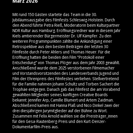
März 2026
Mit rund 150 Gästen startete das Team in die 30.
Jubiläumsausgabe des Filmfests Schleswig-Holstein. Durch
den Abend führte Petra Rieß, Moderatorin beim Kulturpartner
NDR Kultur aus Hamburg. Eröffnungsredner war in diesem Jahr
Kiels amtierender Bürgermeister Dr. Ulf Kämpfer. Zu den
weiteren Programmpunkten zählte die Ankündigung einer
Retrospektive aus den besten Beiträgen der letzten 30
Filmfeste durch Peter Ahlers und Thomas Heuer. Für die
Eröffnung hatten die beiden den Film "Protokoll einer
Entscheidung" von Thomas Plöger aus dem Jahr 2003 gewählt.
Anschließend wurde dem 2025 verstorbenen Filmemacher
und Vorstandsvorsitzenden des Landesverbands Jugend und
Film der Ehrenpreis des Filmfestes verliehen. Stellvertretend
für die Familie nahmen Johann Schultz und Torben Sachert die
Trophäe entgegen. Danach gab das Filmfest die am Vorabend
gewählten Mitglieder seines künftigen Creative Boards
bekannt: Jennifer Arp, Camille Blumert und Artem Zaidman.
Abschließend kamen mit Hanna Plaß und Nico Dinkel zwei der
drei diesjährigen Jurymitglieder auf der Bühne zu Wort.
Zusammen mit Felix Arnold wählen sie die Preisträger_innen
für den Gesa-Rautenberg-Preis und den Kurt-Denzer-
Dokumentarfilm-Preis aus.