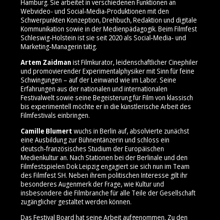
Hamburg. Sie arbeitet in verschiedenen Funktionen an
Webvideo- und Social‑Media‑Produktionen mit den
Schwerpunkten Konzeption, Drehbuch, Redaktion und digitale
Kommunikation sowie in der Medienpädagogik. Beim Filmfest
Schleswig-Holstein ist sie seit 2020 als Social‑Media‑ und
Marketing‑Managerin tätig.
Artem Zaidman
ist Filmkurator, leidenschaftlicher Cinephiler
und promovierender Experimentalphysiker mit Sinn für feine
Schwingungen – auf der Leinwand wie im Labor. Seine
Erfahrungen aus der nationalen und internationalen
Festivalwelt sowie seine Begeisterung für Film von klassisch
bis experimentell möchte er in die künstlerische Arbeit des
Filmfestivals einbringen.
Camille Blumert
wuchs in Berlin auf, absolvierte zunächst
eine Ausbildung zur Bühnentänzerin und schloss ein
deutsch‑französisches Studium der Europäischen
Medienkultur an. Nach Stationen bei der Berlinale und den
Filmfestspielen Dok Leipzig engagiert sie sich nun im Team
des Filmfest SH. Neben ihrem politischen Interesse gilt ihr
besonderes Augenmerk der Frage, wie Kultur und
insbesondere die Filmbranche für alle Teile der Gesellschaft
zugänglicher gestaltet werden können.
Das Festival Board hat seine Arbeit aufgenommen. Zu den