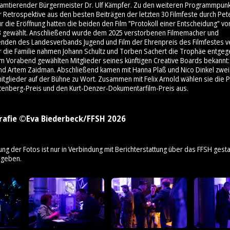
 amtierender Bürgermeister Dr. Ulf Kämpfer. Zu den weiteren Programmpunk
 Retrospektive aus den besten Beiträgen der letzten 30 Filmfeste durch Pet
 die Eröffnung hatten die beiden den Film "Protokoll einer Entscheidung" v
3 gewählt. Anschließend wurde dem 2025 verstorbenen Filmemacher und
enden des Landesverbands Jugend und Film der Ehrenpreis des Filmfestes ve
ür die Familie nahmen Johann Schultz und Torben Sachert die Trophäe entge
am Vorabend gewählten Mitglieder seines künftigen Creative Boards bekannt: 
nd Artem Zaidman. Abschließend kamen mit Hanna Plaß und Nico Dinkel zwei
mitglieder auf der Bühne zu Wort. Zusammen mit Felix Arnold wählen sie die 
tenberg-Preis und den Kurt-Denzer-Dokumentarfilm-Preis aus.
rafie ©Eva Biederbeck/FFSH 2026
ung der Fotos ist nur in Verbindung mit Berichterstattung über das FFSH gestat
ngeben.