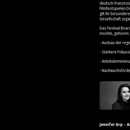
deutsch‑französis
Filmfestspielen D
gilt ihr besonder
Gesellschaft zugä
Das Festival Boar
möchte, gehören:
- Ausbau der reg
- Stärkere Fokus
- Antidiskrimini
- Nachwuchsförd
Jennifer Arp
–
A