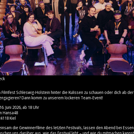
eck
m Filmfest Schleswig‑Holstein hinter die Kulissen zu schauen oder dich ab 
engagieren? Dann komm zu unserem lockeren Team‑Event!
6. Juni 2026, ab 18 Uhr
um Hansa48
4118 Kiel
insam die Gewinnerfilme des letzten Festivals, lassen den Abend bei Esse
uschen uns darüber aus, wie das Festival lebt – und wie du mitmachen kannst