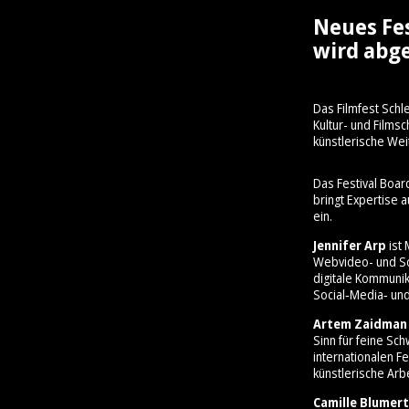
Neues Fe
wird abge
Das Filmfest Schl
Kultur- und Film
künstlerische Wei
Das Festival Boar
bringt Expertise 
ein.
Jennifer Arp
ist 
Webvideo- und So
digitale Kommunik
Social‑Media‑ und
Artem Zaidman
Sinn für feine Sc
internationalen Fe
künstlerische Arbe
Camille Blumert