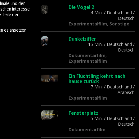
linale und den
Die Vögel 2
tischen Interesse
4 Min.
/
Deutschland
/
e Teile der
Deutsch
Experimentalfilm, Sonstige
en es ansetzen
Dunkelziffer
15 Min.
/
Deutschland
/
Deutsch
Dokumentarfilm,
Experimentalfilm
Ein Flüchtling kehrt nach
hause zurück
7 Min.
/
Deutschland
/
Arabisch
Experimentalfilm
Fensterplatz
5 Min.
/
Deutschland
/
Deutsch
Dokumentarfilm