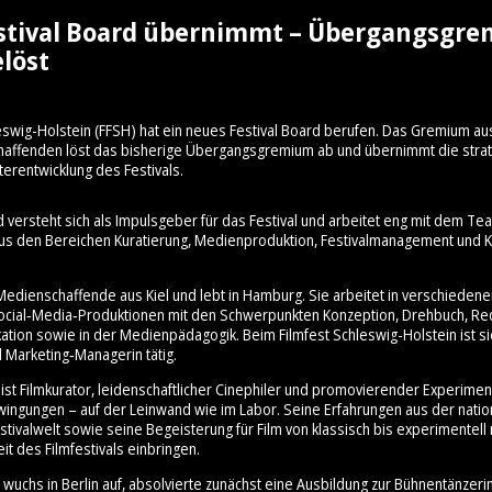
stival Board übernimmt – Übergangsgr
löst
eswig-Holstein (FFSH) hat ein neues Festival Board berufen. Das Gremium au
schaffenden löst das bisherige Übergangsgremium ab und übernimmt die stra
terentwicklung des Festivals.
d versteht sich als Impulsgeber für das Festival und arbeitet eng mit dem 
aus den Bereichen Kuratierung, Medienproduktion, Festivalmanagement und Ku
Medienschaffende aus Kiel und lebt in Hamburg. Sie arbeitet in verschiedene
cial‑Media‑Produktionen mit den Schwerpunkten Konzeption, Drehbuch, Re
ation sowie in der Medienpädagogik. Beim Filmfest Schleswig-Holstein ist sie
 Marketing‑Managerin tätig.
ist Filmkurator, leidenschaftlicher Cinephiler und promovierender Experimen
hwingungen – auf der Leinwand wie im Labor. Seine Erfahrungen aus der nati
stivalwelt sowie seine Begeisterung für Film von klassisch bis experimentell 
it des Filmfestivals einbringen.
wuchs in Berlin auf, absolvierte zunächst eine Ausbildung zur Bühnentänzeri