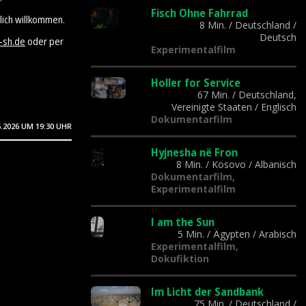
Fisch Ohne Fahrrad
lich willkommen.
8 Min.
/
Deutschland
/
Deutsch
-sh.de
oder per
Experimentalfilm
Holler for Service
67 Min.
/
Deutschland,
Vereinigte Staaten
/
Englisch
Dokumentarfilm
6.2026
UM 19:30 UHR
Hyjnesha në Fron
8 Min.
/
Kosovo
/
Albanisch
Dokumentarfilm,
Experimentalfilm
I am the Sun
5 Min.
/
Ägypten
/
Arabisch
Experimentalfilm,
Dokufiktion
Im Licht der Sandbank
75 Min.
/
Deutschland
/