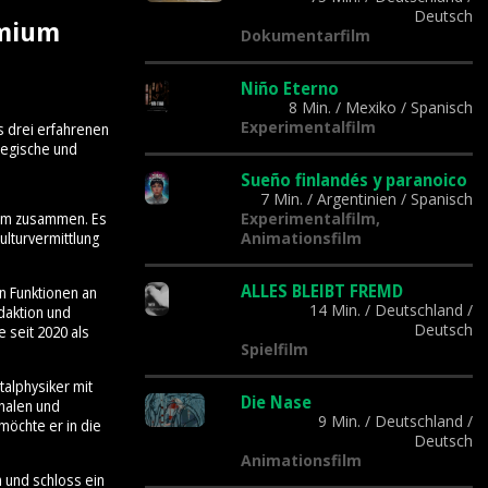
Deutsch
emium
Dokumentarfilm
Niño Eterno
8 Min.
/
Mexiko
/
Spanisch
Experimentalfilm
s drei erfahrenen
tegische und
Sueño finlandés y paranoico
7 Min.
/
Argentinien
/
Spanisch
Experimentalfilm,
Team zusammen. Es
Animationsfilm
lturvermittlung
ALLES BLEIBT FREMD
n Funktionen an
14 Min.
/
Deutschland
/
daktion und
Deutsch
 seit 2020 als
Spielfilm
talphysiker mit
Die Nase
onalen und
9 Min.
/
Deutschland
/
möchte er in die
Deutsch
Animationsfilm
n und schloss ein