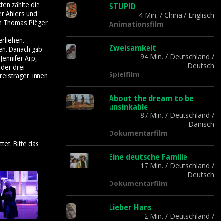
ten zählte die
STUPID
er Ahlers und
4 Min.
/
China
/
Englisch
on Thomas Plöger
Animationsfilm
rliehen.
Zweisamkeit
gen. Danach gab
94 Min.
/
Deutschland
/
Jennifer Arp,
Deutsch
 der drei
Spielfilm
Preisträger_innen
About the dream to be
unsinkable
87 Min.
/
Deutschland
/
Dänisch
Dokumentarfilm
tet. Bitte das
Eine deutsche Familie
17 Min.
/
Deutschland
/
Deutsch
Dokumentarfilm
Lieber Hans
2 Min.
/
Deutschland
/