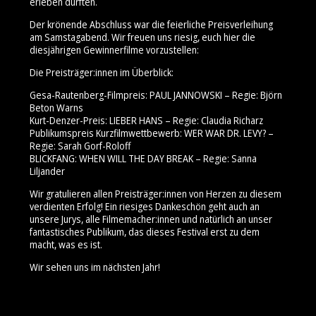
erleben durften.
Der krönende Abschluss war die feierliche Preisverleihung
am Samstagabend. Wir freuen uns riesig, euch hier die
diesjährigen Gewinnerfilme vorzustellen:
Die Preisträger:innen im Überblick:
Gesa-Rautenberg-Filmpreis: PAUL JANNOWSKI – Regie: Björn
Beton Warns
Kurt-Denzer-Preis: LIEBER HANS – Regie: Claudia Richarz
Publikumspreis Kurzfilmwettbewerb: WER WAR DR. LEVY? –
Regie: Sarah Gorf-Roloff
BLICKFANG: WHEN WILL THE DAY BREAK – Regie: Sanna
Liljander
Wir gratulieren allen Preisträger:innen von Herzen zu diesem
verdienten Erfolg! Ein riesiges Dankeschön geht auch an
unsere Jurys, alle Filmemacher:innen und natürlich an unser
fantastisches Publikum, das dieses Festival erst zu dem
macht, was es ist.
Wir sehen uns im nächsten Jahr!