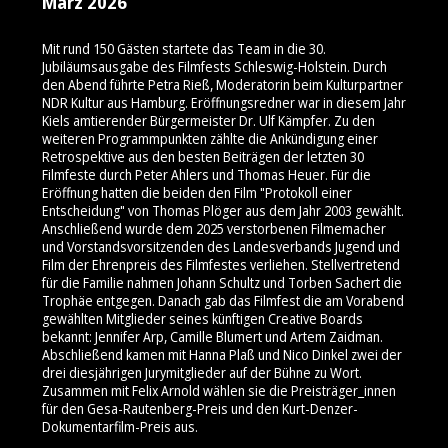
März 2026
Mit rund 150 Gästen startete das Team in die 30.
Jubiläumsausgabe des Filmfests Schleswig-Holstein. Durch
den Abend führte Petra Rieß, Moderatorin beim Kulturpartner
NDR Kultur aus Hamburg. Eröffnungsredner war in diesem Jahr
Kiels amtierender Bürgermeister Dr. Ulf Kämpfer. Zu den
weiteren Programmpunkten zählte die Ankündigung einer
Retrospektive aus den besten Beiträgen der letzten 30
Filmfeste durch Peter Ahlers und Thomas Heuer. Für die
Eröffnung hatten die beiden den Film "Protokoll einer
Entscheidung" von Thomas Plöger aus dem Jahr 2003 gewählt.
Anschließend wurde dem 2025 verstorbenen Filmemacher
und Vorstandsvorsitzenden des Landesverbands Jugend und
Film der Ehrenpreis des Filmfestes verliehen. Stellvertretend
für die Familie nahmen Johann Schultz und Torben Sachert die
Trophäe entgegen. Danach gab das Filmfest die am Vorabend
gewählten Mitglieder seines künftigen Creative Boards
bekannt: Jennifer Arp, Camille Blumert und Artem Zaidman.
Abschließend kamen mit Hanna Plaß und Nico Dinkel zwei der
drei diesjährigen Jurymitglieder auf der Bühne zu Wort.
Zusammen mit Felix Arnold wählen sie die Preisträger_innen
für den Gesa-Rautenberg-Preis und den Kurt-Denzer-
Dokumentarfilm-Preis aus.