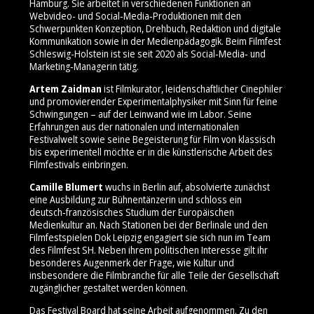
Hamburg. Sie arbeitet in verschiedenen Funktionen an
Webvideo- und Social‑Media‑Produktionen mit den
Schwerpunkten Konzeption, Drehbuch, Redaktion und digitale
Kommunikation sowie in der Medienpädagogik. Beim Filmfest
Schleswig-Holstein ist sie seit 2020 als Social‑Media‑ und
Marketing‑Managerin tätig.
Artem Zaidman
ist Filmkurator, leidenschaftlicher Cinephiler
und promovierender Experimentalphysiker mit Sinn für feine
Schwingungen – auf der Leinwand wie im Labor. Seine
Erfahrungen aus der nationalen und internationalen
Festivalwelt sowie seine Begeisterung für Film von klassisch
bis experimentell möchte er in die künstlerische Arbeit des
Filmfestivals einbringen.
Camille Blumert
wuchs in Berlin auf, absolvierte zunächst
eine Ausbildung zur Bühnentänzerin und schloss ein
deutsch‑französisches Studium der Europäischen
Medienkultur an. Nach Stationen bei der Berlinale und den
Filmfestspielen Dok Leipzig engagiert sie sich nun im Team
des Filmfest SH. Neben ihrem politischen Interesse gilt ihr
besonderes Augenmerk der Frage, wie Kultur und
insbesondere die Filmbranche für alle Teile der Gesellschaft
zugänglicher gestaltet werden können.
Das Festival Board hat seine Arbeit aufgenommen. Zu den