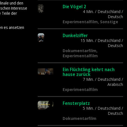
linale und den
Die Vögel 2
tischen Interesse
4 Min.
/
Deutschland
/
e Teile der
Deutsch
Experimentalfilm, Sonstige
en es ansetzen
Dunkelziffer
15 Min.
/
Deutschland
/
Deutsch
Dokumentarfilm,
Experimentalfilm
Ein Flüchtling kehrt nach
hause zurück
7 Min.
/
Deutschland
/
Arabisch
Experimentalfilm
Fensterplatz
5 Min.
/
Deutschland
/
Deutsch
Dokumentarfilm