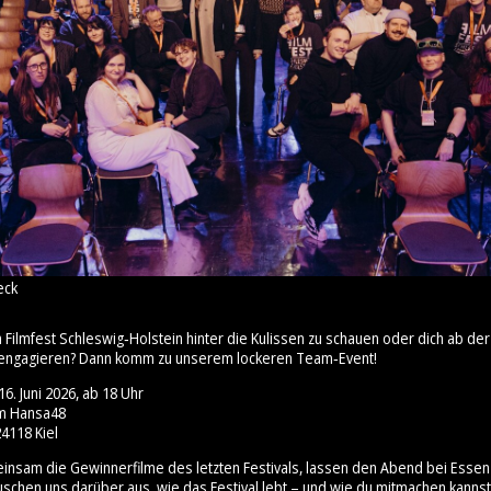
eck
m Filmfest Schleswig‑Holstein hinter die Kulissen zu schauen oder dich ab 
engagieren? Dann komm zu unserem lockeren Team‑Event!
6. Juni 2026, ab 18 Uhr
um Hansa48
4118 Kiel
insam die Gewinnerfilme des letzten Festivals, lassen den Abend bei Esse
uschen uns darüber aus, wie das Festival lebt – und wie du mitmachen kannst