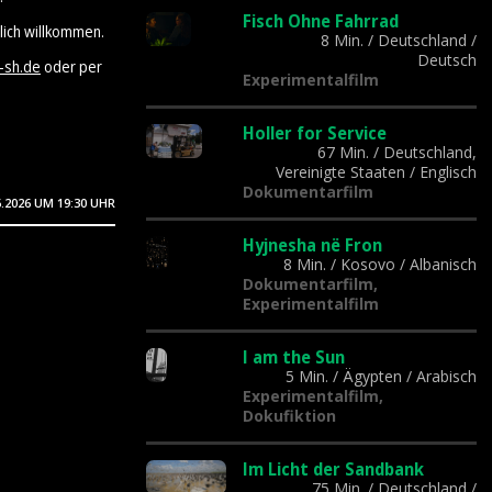
Fisch Ohne Fahrrad
lich willkommen.
8 Min.
/
Deutschland
/
Deutsch
-sh.de
oder per
Experimentalfilm
Holler for Service
67 Min.
/
Deutschland,
Vereinigte Staaten
/
Englisch
Dokumentarfilm
6.2026
UM 19:30 UHR
Hyjnesha në Fron
8 Min.
/
Kosovo
/
Albanisch
Dokumentarfilm,
Experimentalfilm
I am the Sun
5 Min.
/
Ägypten
/
Arabisch
Experimentalfilm,
Dokufiktion
Im Licht der Sandbank
75 Min.
/
Deutschland
/