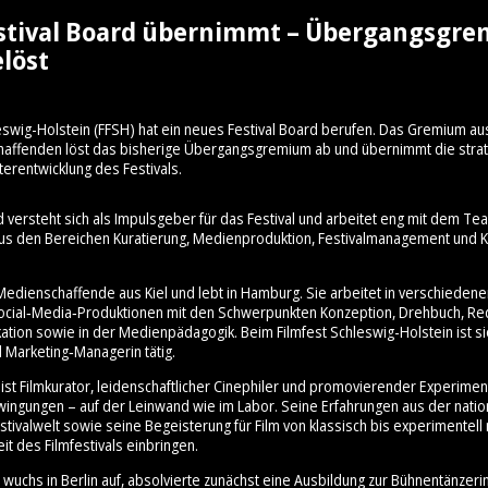
stival Board übernimmt – Übergangsgr
löst
eswig-Holstein (FFSH) hat ein neues Festival Board berufen. Das Gremium au
schaffenden löst das bisherige Übergangsgremium ab und übernimmt die stra
terentwicklung des Festivals.
d versteht sich als Impulsgeber für das Festival und arbeitet eng mit dem 
aus den Bereichen Kuratierung, Medienproduktion, Festivalmanagement und Ku
Medienschaffende aus Kiel und lebt in Hamburg. Sie arbeitet in verschiedene
cial‑Media‑Produktionen mit den Schwerpunkten Konzeption, Drehbuch, Re
ation sowie in der Medienpädagogik. Beim Filmfest Schleswig-Holstein ist sie
 Marketing‑Managerin tätig.
ist Filmkurator, leidenschaftlicher Cinephiler und promovierender Experimen
hwingungen – auf der Leinwand wie im Labor. Seine Erfahrungen aus der nati
stivalwelt sowie seine Begeisterung für Film von klassisch bis experimentell 
it des Filmfestivals einbringen.
wuchs in Berlin auf, absolvierte zunächst eine Ausbildung zur Bühnentänzeri