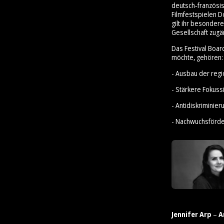
deutsch‑französis
Filmfestspielen D
gilt ihr besonder
Gesellschaft zugä
Das Festival Boar
möchte, gehören:
- Ausbau der reg
- Stärkere Fokus
- Antidiskrimini
- Nachwuchsförd
Jennifer Arp
–
A