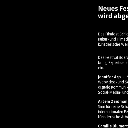
Neues Fe
wird abge
Das Filmfest Schl
Kultur- und Film
künstlerische Wei
Das Festival Boar
bringt Expertise 
ein.
Jennifer Arp
ist 
Webvideo- und So
digitale Kommunik
Social‑Media‑ und
Artem Zaidman
Sinn für feine Sc
internationalen Fe
künstlerische Arbe
Camille Blumert