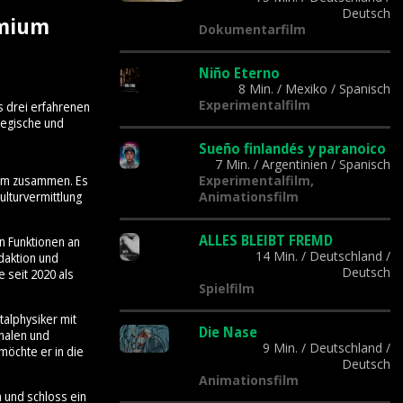
Deutsch
emium
Dokumentarfilm
Niño Eterno
8 Min.
/
Mexiko
/
Spanisch
Experimentalfilm
s drei erfahrenen
tegische und
Sueño finlandés y paranoico
7 Min.
/
Argentinien
/
Spanisch
Experimentalfilm,
Team zusammen. Es
Animationsfilm
lturvermittlung
ALLES BLEIBT FREMD
n Funktionen an
14 Min.
/
Deutschland
/
daktion und
Deutsch
 seit 2020 als
Spielfilm
talphysiker mit
Die Nase
onalen und
9 Min.
/
Deutschland
/
möchte er in die
Deutsch
Animationsfilm
n und schloss ein