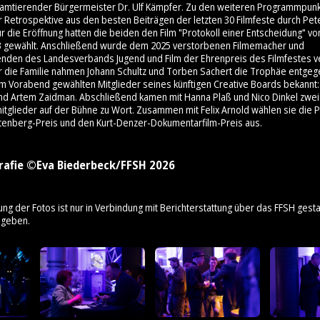
 amtierender Bürgermeister Dr. Ulf Kämpfer. Zu den weiteren Programmpunk
 Retrospektive aus den besten Beiträgen der letzten 30 Filmfeste durch Pet
 die Eröffnung hatten die beiden den Film "Protokoll einer Entscheidung" v
3 gewählt. Anschließend wurde dem 2025 verstorbenen Filmemacher und
enden des Landesverbands Jugend und Film der Ehrenpreis des Filmfestes ve
ür die Familie nahmen Johann Schultz und Torben Sachert die Trophäe entge
am Vorabend gewählten Mitglieder seines künftigen Creative Boards bekannt: 
nd Artem Zaidman. Abschließend kamen mit Hanna Plaß und Nico Dinkel zwei
mitglieder auf der Bühne zu Wort. Zusammen mit Felix Arnold wählen sie die 
tenberg-Preis und den Kurt-Denzer-Dokumentarfilm-Preis aus.
rafie ©Eva Biederbeck/FFSH 2026
ung der Fotos ist nur in Verbindung mit Berichterstattung über das FFSH gestat
ngeben.