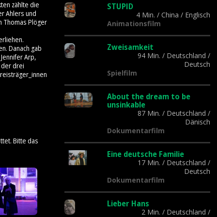
ten zählte die
STUPID
er Ahlers und
4 Min.
/
China
/
Englisch
on Thomas Plöger
Animationsfilm
rliehen.
Zweisamkeit
gen. Danach gab
94 Min.
/
Deutschland
/
Jennifer Arp,
Deutsch
 der drei
Spielfilm
Preisträger_innen
About the dream to be
unsinkable
87 Min.
/
Deutschland
/
Dänisch
Dokumentarfilm
tet. Bitte das
Eine deutsche Familie
17 Min.
/
Deutschland
/
Deutsch
Dokumentarfilm
Lieber Hans
2 Min.
/
Deutschland
/