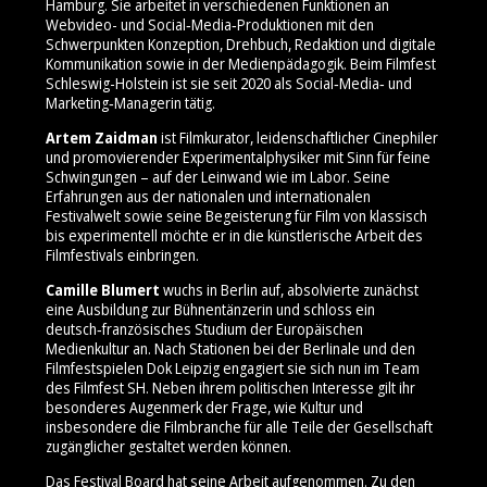
Hamburg. Sie arbeitet in verschiedenen Funktionen an
Webvideo- und Social‑Media‑Produktionen mit den
Schwerpunkten Konzeption, Drehbuch, Redaktion und digitale
Kommunikation sowie in der Medienpädagogik. Beim Filmfest
Schleswig-Holstein ist sie seit 2020 als Social‑Media‑ und
Marketing‑Managerin tätig.
Artem Zaidman
ist Filmkurator, leidenschaftlicher Cinephiler
und promovierender Experimentalphysiker mit Sinn für feine
Schwingungen – auf der Leinwand wie im Labor. Seine
Erfahrungen aus der nationalen und internationalen
Festivalwelt sowie seine Begeisterung für Film von klassisch
bis experimentell möchte er in die künstlerische Arbeit des
Filmfestivals einbringen.
Camille Blumert
wuchs in Berlin auf, absolvierte zunächst
eine Ausbildung zur Bühnentänzerin und schloss ein
deutsch‑französisches Studium der Europäischen
Medienkultur an. Nach Stationen bei der Berlinale und den
Filmfestspielen Dok Leipzig engagiert sie sich nun im Team
des Filmfest SH. Neben ihrem politischen Interesse gilt ihr
besonderes Augenmerk der Frage, wie Kultur und
insbesondere die Filmbranche für alle Teile der Gesellschaft
zugänglicher gestaltet werden können.
Das Festival Board hat seine Arbeit aufgenommen. Zu den