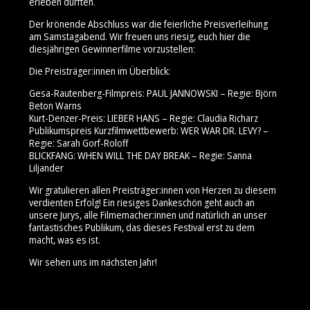
erleben durften.
Der krönende Abschluss war die feierliche Preisverleihung
am Samstagabend. Wir freuen uns riesig, euch hier die
diesjährigen Gewinnerfilme vorzustellen:
Die Preisträger:innen im Überblick:
Gesa-Rautenberg-Filmpreis: PAUL JANNOWSKI – Regie: Björn
Beton Warns
Kurt-Denzer-Preis: LIEBER HANS – Regie: Claudia Richarz
Publikumspreis Kurzfilmwettbewerb: WER WAR DR. LEVY? –
Regie: Sarah Gorf-Roloff
BLICKFANG: WHEN WILL THE DAY BREAK – Regie: Sanna
Liljander
Wir gratulieren allen Preisträger:innen von Herzen zu diesem
verdienten Erfolg! Ein riesiges Dankeschön geht auch an
unsere Jurys, alle Filmemacher:innen und natürlich an unser
fantastisches Publikum, das dieses Festival erst zu dem
macht, was es ist.
Wir sehen uns im nächsten Jahr!