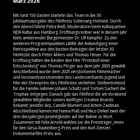
März 2026
Mit rund 150 Gästen startete das Team in die 30.
Jubiläumsausgabe des Filmfests Schleswig-Holstein. Durch
den Abend führte Petra Rieß, Moderatorin beim Kulturpartner
NDR Kultur aus Hamburg. Eröffnungsredner war in diesem Jahr
Kiels amtierender Bürgermeister Dr. Ulf Kämpfer. Zu den
weiteren Programmpunkten zählte die Ankündigung einer
Retrospektive aus den besten Beiträgen der letzten 30
Filmfeste durch Peter Ahlers und Thomas Heuer. Für die
Eröffnung hatten die beiden den Film "Protokoll einer
Entscheidung" von Thomas Plöger aus dem Jahr 2003 gewählt.
Anschließend wurde dem 2025 verstorbenen Filmemacher
und Vorstandsvorsitzenden des Landesverbands Jugend und
Film der Ehrenpreis des Filmfestes verliehen. Stellvertretend
für die Familie nahmen Johann Schultz und Torben Sachert die
Trophäe entgegen. Danach gab das Filmfest die am Vorabend
gewählten Mitglieder seines künftigen Creative Boards
bekannt: Jennifer Arp, Camille Blumert und Artem Zaidman.
Abschließend kamen mit Hanna Plaß und Nico Dinkel zwei der
drei diesjährigen Jurymitglieder auf der Bühne zu Wort.
Zusammen mit Felix Arnold wählen sie die Preisträger_innen
für den Gesa-Rautenberg-Preis und den Kurt-Denzer-
Dokumentarfilm-Preis aus.