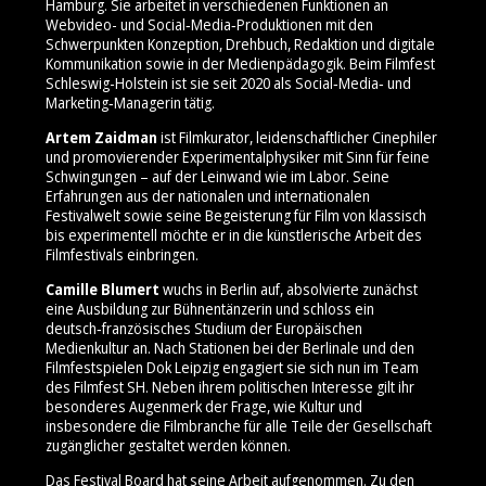
Hamburg. Sie arbeitet in verschiedenen Funktionen an
Webvideo- und Social‑Media‑Produktionen mit den
Schwerpunkten Konzeption, Drehbuch, Redaktion und digitale
Kommunikation sowie in der Medienpädagogik. Beim Filmfest
Schleswig-Holstein ist sie seit 2020 als Social‑Media‑ und
Marketing‑Managerin tätig.
Artem Zaidman
ist Filmkurator, leidenschaftlicher Cinephiler
und promovierender Experimentalphysiker mit Sinn für feine
Schwingungen – auf der Leinwand wie im Labor. Seine
Erfahrungen aus der nationalen und internationalen
Festivalwelt sowie seine Begeisterung für Film von klassisch
bis experimentell möchte er in die künstlerische Arbeit des
Filmfestivals einbringen.
Camille Blumert
wuchs in Berlin auf, absolvierte zunächst
eine Ausbildung zur Bühnentänzerin und schloss ein
deutsch‑französisches Studium der Europäischen
Medienkultur an. Nach Stationen bei der Berlinale und den
Filmfestspielen Dok Leipzig engagiert sie sich nun im Team
des Filmfest SH. Neben ihrem politischen Interesse gilt ihr
besonderes Augenmerk der Frage, wie Kultur und
insbesondere die Filmbranche für alle Teile der Gesellschaft
zugänglicher gestaltet werden können.
Das Festival Board hat seine Arbeit aufgenommen. Zu den