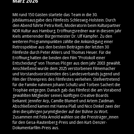
März 2026
Mit rund 150 Gästen startete das Team in die 30.
Jubiläumsausgabe des Filmfests Schleswig-Holstein. Durch
den Abend führte Petra Rieß, Moderatorin beim Kulturpartner
NDR Kultur aus Hamburg. Eröffnungsredner war in diesem Jahr
Kiels amtierender Bürgermeister Dr. Ulf Kämpfer. Zu den
weiteren Programmpunkten zählte die Ankündigung einer
Retrospektive aus den besten Beiträgen der letzten 30
Filmfeste durch Peter Ahlers und Thomas Heuer. Für die
Eröffnung hatten die beiden den Film "Protokoll einer
Entscheidung" von Thomas Plöger aus dem Jahr 2003 gewählt.
Anschließend wurde dem 2025 verstorbenen Filmemacher
und Vorstandsvorsitzenden des Landesverbands Jugend und
Film der Ehrenpreis des Filmfestes verliehen. Stellvertretend
für die Familie nahmen Johann Schultz und Torben Sachert die
Trophäe entgegen. Danach gab das Filmfest die am Vorabend
gewählten Mitglieder seines künftigen Creative Boards
bekannt: Jennifer Arp, Camille Blumert und Artem Zaidman.
Abschließend kamen mit Hanna Plaß und Nico Dinkel zwei der
drei diesjährigen Jurymitglieder auf der Bühne zu Wort.
Zusammen mit Felix Arnold wählen sie die Preisträger_innen
für den Gesa-Rautenberg-Preis und den Kurt-Denzer-
Dokumentarfilm-Preis aus.