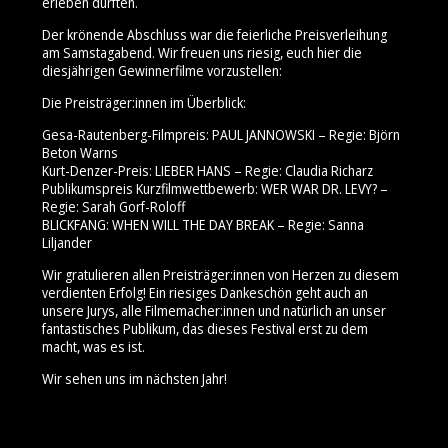
erleben durften.
Der krönende Abschluss war die feierliche Preisverleihung
am Samstagabend. Wir freuen uns riesig, euch hier die
diesjährigen Gewinnerfilme vorzustellen:
Die Preisträger:innen im Überblick:
Gesa-Rautenberg-Filmpreis: PAUL JANNOWSKI – Regie: Björn
Beton Warns
Kurt-Denzer-Preis: LIEBER HANS – Regie: Claudia Richarz
Publikumspreis Kurzfilmwettbewerb: WER WAR DR. LEVY? –
Regie: Sarah Gorf-Roloff
BLICKFANG: WHEN WILL THE DAY BREAK – Regie: Sanna
Liljander
Wir gratulieren allen Preisträger:innen von Herzen zu diesem
verdienten Erfolg! Ein riesiges Dankeschön geht auch an
unsere Jurys, alle Filmemacher:innen und natürlich an unser
fantastisches Publikum, das dieses Festival erst zu dem
macht, was es ist.
Wir sehen uns im nächsten Jahr!