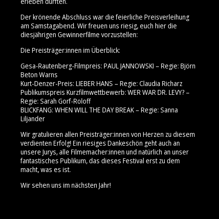
erleben durften.
Der krönende Abschluss war die feierliche Preisverleihung
am Samstagabend. Wir freuen uns riesig, euch hier die
diesjährigen Gewinnerfilme vorzustellen:
Die Preisträger:innen im Überblick:
Gesa-Rautenberg-Filmpreis: PAUL JANNOWSKI – Regie: Björn
Beton Warns
Kurt-Denzer-Preis: LIEBER HANS – Regie: Claudia Richarz
Publikumspreis Kurzfilmwettbewerb: WER WAR DR. LEVY? –
Regie: Sarah Gorf-Roloff
BLICKFANG: WHEN WILL THE DAY BREAK – Regie: Sanna
Liljander
Wir gratulieren allen Preisträger:innen von Herzen zu diesem
verdienten Erfolg! Ein riesiges Dankeschön geht auch an
unsere Jurys, alle Filmemacher:innen und natürlich an unser
fantastisches Publikum, das dieses Festival erst zu dem
macht, was es ist.
Wir sehen uns im nächsten Jahr!