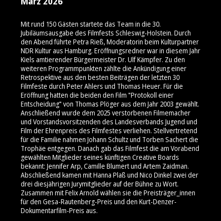
März 2026
Mit rund 150 Gästen startete das Team in die 30.
Jubiläumsausgabe des Filmfests Schleswig-Holstein. Durch
den Abend führte Petra Rieß, Moderatorin beim Kulturpartner
NDR Kultur aus Hamburg. Eröffnungsredner war in diesem Jahr
Kiels amtierender Bürgermeister Dr. Ulf Kämpfer. Zu den
weiteren Programmpunkten zählte die Ankündigung einer
Retrospektive aus den besten Beiträgen der letzten 30
Filmfeste durch Peter Ahlers und Thomas Heuer. Für die
Eröffnung hatten die beiden den Film "Protokoll einer
Entscheidung" von Thomas Plöger aus dem Jahr 2003 gewählt.
Anschließend wurde dem 2025 verstorbenen Filmemacher
und Vorstandsvorsitzenden des Landesverbands Jugend und
Film der Ehrenpreis des Filmfestes verliehen. Stellvertretend
für die Familie nahmen Johann Schultz und Torben Sachert die
Trophäe entgegen. Danach gab das Filmfest die am Vorabend
gewählten Mitglieder seines künftigen Creative Boards
bekannt: Jennifer Arp, Camille Blumert und Artem Zaidman.
Abschließend kamen mit Hanna Plaß und Nico Dinkel zwei der
drei diesjährigen Jurymitglieder auf der Bühne zu Wort.
Zusammen mit Felix Arnold wählen sie die Preisträger_innen
für den Gesa-Rautenberg-Preis und den Kurt-Denzer-
Dokumentarfilm-Preis aus.