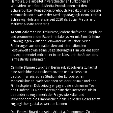
Hamburg. Sie arbeitet in verschiedenen Funktionen an
Webvideo- und Social‑Media‑Produktionen mit den
Schwerpunkten Konzeption, Drehbuch, Redaktion und digitale
Kommunikation sowie in der Medienpädagogik. Beim Filmfest
Schleswig-Holstein ist sie seit 2020 als Social‑Media‑ und
Marketing‑Managerin tätig.
Artem Zaidman
ist Filmkurator, leidenschaftlicher Cinephiler
und promovierender Experimentalphysiker mit Sinn für feine
Schwingungen – auf der Leinwand wie im Labor. Seine
Erfahrungen aus der nationalen und internationalen
Festivalwelt sowie seine Begeisterung für Film von klassisch
bis experimentell möchte er in die künstlerische Arbeit des
Filmfestivals einbringen.
Camille Blumert
wuchs in Berlin auf, absolvierte zunächst
eine Ausbildung zur Bühnentänzerin und schloss ein
deutsch‑französisches Studium der Europäischen
Medienkultur an. Nach Stationen bei der Berlinale und den
Filmfestspielen Dok Leipzig engagiert sie sich nun im Team
des Filmfest SH. Neben ihrem politischen Interesse gilt ihr
besonderes Augenmerk der Frage, wie Kultur und
insbesondere die Filmbranche für alle Teile der Gesellschaft
zugänglicher gestaltet werden können.
Das Festival Board hat seine Arbeit aufgenommen. Zu den