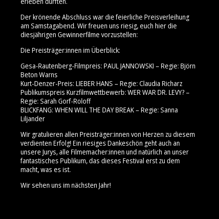
erleben durften.
Der krönende Abschluss war die feierliche Preisverleihung
am Samstagabend. Wir freuen uns riesig, euch hier die
diesjährigen Gewinnerfilme vorzustellen:
Die Preisträger:innen im Überblick:
Gesa-Rautenberg-Filmpreis: PAUL JANNOWSKI – Regie: Björn
Beton Warns
Kurt-Denzer-Preis: LIEBER HANS – Regie: Claudia Richarz
Publikumspreis Kurzfilmwettbewerb: WER WAR DR. LEVY? –
Regie: Sarah Gorf-Roloff
BLICKFANG: WHEN WILL THE DAY BREAK – Regie: Sanna
Liljander
Wir gratulieren allen Preisträger:innen von Herzen zu diesem
verdienten Erfolg! Ein riesiges Dankeschön geht auch an
unsere Jurys, alle Filmemacher:innen und natürlich an unser
fantastisches Publikum, das dieses Festival erst zu dem
macht, was es ist.
Wir sehen uns im nächsten Jahr!