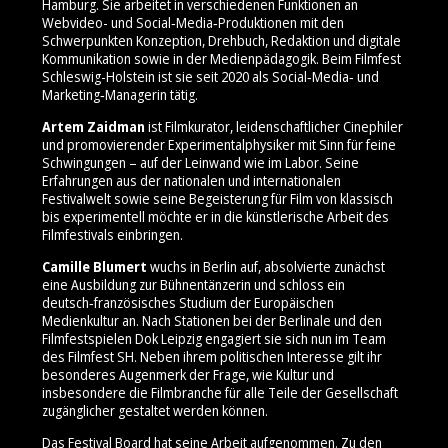
Hamburg. Sie arbeitet in verschiedenen Funktionen an
Webvideo- und Social‑Media‑Produktionen mit den
Schwerpunkten Konzeption, Drehbuch, Redaktion und digitale
Kommunikation sowie in der Medienpädagogik. Beim Filmfest
Schleswig-Holstein ist sie seit 2020 als Social‑Media‑ und
Marketing‑Managerin tätig.
Artem Zaidman
ist Filmkurator, leidenschaftlicher Cinephiler
und promovierender Experimentalphysiker mit Sinn für feine
Schwingungen – auf der Leinwand wie im Labor. Seine
Erfahrungen aus der nationalen und internationalen
Festivalwelt sowie seine Begeisterung für Film von klassisch
bis experimentell möchte er in die künstlerische Arbeit des
Filmfestivals einbringen.
Camille Blumert
wuchs in Berlin auf, absolvierte zunächst
eine Ausbildung zur Bühnentänzerin und schloss ein
deutsch‑französisches Studium der Europäischen
Medienkultur an. Nach Stationen bei der Berlinale und den
Filmfestspielen Dok Leipzig engagiert sie sich nun im Team
des Filmfest SH. Neben ihrem politischen Interesse gilt ihr
besonderes Augenmerk der Frage, wie Kultur und
insbesondere die Filmbranche für alle Teile der Gesellschaft
zugänglicher gestaltet werden können.
Das Festival Board hat seine Arbeit aufgenommen. Zu den