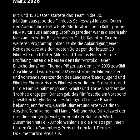
März 2026
Mit rund 150 Gästen startete das Team in die 30.
Jubiläumsausgabe des Filmfests Schleswig-Holstein. Durch
den Abend führte Petra Rieß, Moderatorin beim Kulturpartner
NDR Kultur aus Hamburg. Eröffnungsredner war in diesem Jahr
Kiels amtierender Bürgermeister Dr. Ulf Kämpfer. Zu den
weiteren Programmpunkten zählte die Ankündigung einer
Retrospektive aus den besten Beiträgen der letzten 30
Filmfeste durch Peter Ahlers und Thomas Heuer. Für die
Eröffnung hatten die beiden den Film "Protokoll einer
Entscheidung" von Thomas Plöger aus dem Jahr 2003 gewählt.
Anschließend wurde dem 2025 verstorbenen Filmemacher
und Vorstandsvorsitzenden des Landesverbands Jugend und
Film der Ehrenpreis des Filmfestes verliehen. Stellvertretend
für die Familie nahmen Johann Schultz und Torben Sachert die
Trophäe entgegen. Danach gab das Filmfest die am Vorabend
gewählten Mitglieder seines künftigen Creative Boards
bekannt: Jennifer Arp, Camille Blumert und Artem Zaidman.
Abschließend kamen mit Hanna Plaß und Nico Dinkel zwei der
drei diesjährigen Jurymitglieder auf der Bühne zu Wort.
Zusammen mit Felix Arnold wählen sie die Preisträger_innen
für den Gesa-Rautenberg-Preis und den Kurt-Denzer-
Dokumentarfilm-Preis aus.