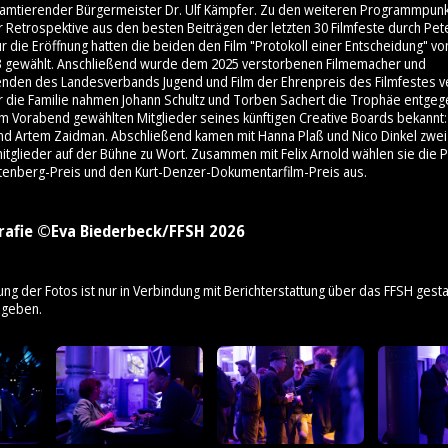
 amtierender Bürgermeister Dr. Ulf Kämpfer. Zu den weiteren Programmpunk
 Retrospektive aus den besten Beiträgen der letzten 30 Filmfeste durch Pet
 die Eröffnung hatten die beiden den Film "Protokoll einer Entscheidung" v
3 gewählt. Anschließend wurde dem 2025 verstorbenen Filmemacher und
enden des Landesverbands Jugend und Film der Ehrenpreis des Filmfestes ve
ür die Familie nahmen Johann Schultz und Torben Sachert die Trophäe entge
am Vorabend gewählten Mitglieder seines künftigen Creative Boards bekannt: 
nd Artem Zaidman. Abschließend kamen mit Hanna Plaß und Nico Dinkel zwei
mitglieder auf der Bühne zu Wort. Zusammen mit Felix Arnold wählen sie die 
tenberg-Preis und den Kurt-Denzer-Dokumentarfilm-Preis aus.
rafie ©Eva Biederbeck/FFSH 2026
ung der Fotos ist nur in Verbindung mit Berichterstattung über das FFSH gestat
ngeben.