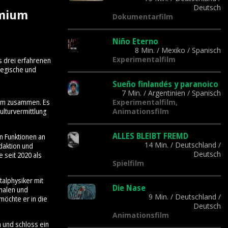
Deutsch
emium
Dokumentarfilm
Niño Eterno
8 Min.
/
Mexiko
/
Spanisch
Experimentalfilm
s drei erfahrenen
tegische und
Sueño finlandés y paranoico
7 Min.
/
Argentinien
/
Spanisch
Experimentalfilm,
Team zusammen. Es
Animationsfilm
lturvermittlung
ALLES BLEIBT FREMD
n Funktionen an
14 Min.
/
Deutschland
/
daktion und
Deutsch
 seit 2020 als
Spielfilm
talphysiker mit
Die Nase
onalen und
9 Min.
/
Deutschland
/
möchte er in die
Deutsch
Animationsfilm
n und schloss ein