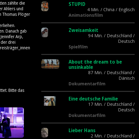
ten zählte die
STUPID
er Ahlers und
4 Min.
/
China
/
Englisch
on Thomas Plöger
Animationsfilm
rliehen.
Zweisamkeit
gen. Danach gab
94 Min.
/
Deutschland
/
Jennifer Arp,
Deutsch
 der drei
Spielfilm
Preisträger_innen
About the dream to be
unsinkable
87 Min.
/
Deutschland
/
Dänisch
Dokumentarfilm
tet. Bitte das
Eine deutsche Familie
17 Min.
/
Deutschland
/
Deutsch
Dokumentarfilm
Lieber Hans
2 Min.
/
Deutschland
/