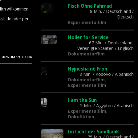
Fisch Ohne Fahrrad
lich willkommen.
8 Min.
/
Deutschland
/
Deutsch
-sh.de
oder per
Experimentalfilm
Holler for Service
67 Min.
/
Deutschland,
Vereinigte Staaten
/
Englisch
Dokumentarfilm
6.2026
UM 19:30 UHR
Hyjnesha në Fron
8 Min.
/
Kosovo
/
Albanisch
Dokumentarfilm,
Experimentalfilm
I am the Sun
5 Min.
/
Ägypten
/
Arabisch
Experimentalfilm,
Dokufiktion
Im Licht der Sandbank
75 Min.
/
Deutschland
/