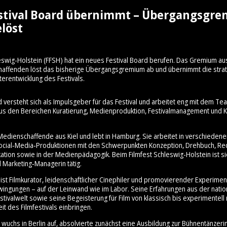
stival Board übernimmt – Übergangsgr
löst
eswig-Holstein (FFSH) hat ein neues Festival Board berufen. Das Gremium au
schaffenden löst das bisherige Übergangsgremium ab und übernimmt die stra
terentwicklung des Festivals.
d versteht sich als Impulsgeber für das Festival und arbeitet eng mit dem 
aus den Bereichen Kuratierung, Medienproduktion, Festivalmanagement und Ku
Medienschaffende aus Kiel und lebt in Hamburg. Sie arbeitet in verschiedene
cial‑Media‑Produktionen mit den Schwerpunkten Konzeption, Drehbuch, Re
ation sowie in der Medienpädagogik. Beim Filmfest Schleswig-Holstein ist sie
 Marketing‑Managerin tätig.
ist Filmkurator, leidenschaftlicher Cinephiler und promovierender Experimen
hwingungen – auf der Leinwand wie im Labor. Seine Erfahrungen aus der nati
stivalwelt sowie seine Begeisterung für Film von klassisch bis experimentell 
it des Filmfestivals einbringen.
wuchs in Berlin auf, absolvierte zunächst eine Ausbildung zur Bühnentänzeri