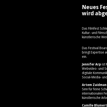
Neues Fe
wird abge
Das Filmfest Schl
Kultur- und Film
künstlerische Wei
Das Festival Boar
bringt Expertise 
ein.
Jennifer Arp
ist 
Webvideo- und So
digitale Kommunik
Social‑Media‑ und
Artem Zaidman
Sinn für feine Sc
internationalen Fe
künstlerische Arbe
Camille Blumert