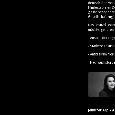
deutsch‑französis
Filmfestspielen D
gilt ihr besonder
Gesellschaft zugä
Das Festival Boar
möchte, gehören:
- Ausbau der reg
- Stärkere Fokus
- Antidiskrimini
- Nachwuchsförd
Jennifer Arp
–
A