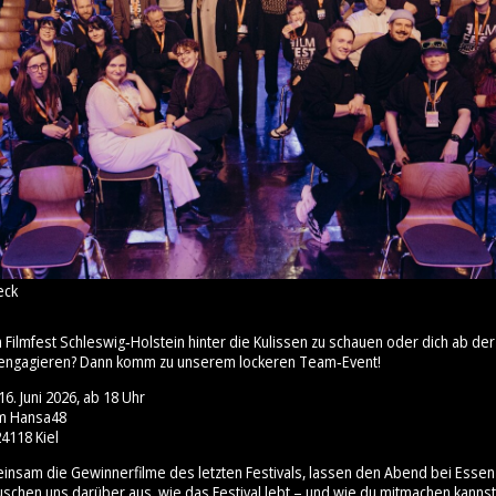
eck
m Filmfest Schleswig‑Holstein hinter die Kulissen zu schauen oder dich ab 
engagieren? Dann komm zu unserem lockeren Team‑Event!
6. Juni 2026, ab 18 Uhr
um Hansa48
4118 Kiel
insam die Gewinnerfilme des letzten Festivals, lassen den Abend bei Esse
uschen uns darüber aus, wie das Festival lebt – und wie du mitmachen kannst