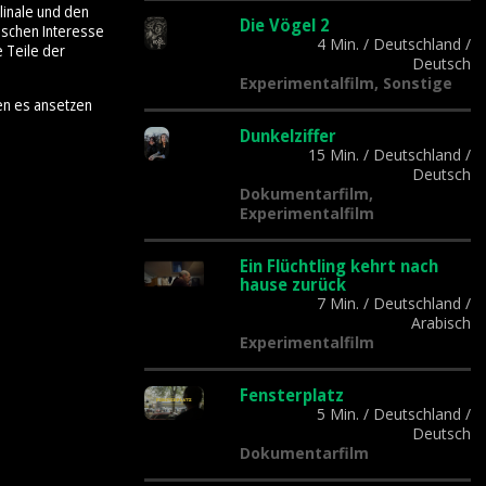
linale und den
Die Vögel 2
tischen Interesse
4 Min.
/
Deutschland
/
e Teile der
Deutsch
Experimentalfilm, Sonstige
en es ansetzen
Dunkelziffer
15 Min.
/
Deutschland
/
Deutsch
Dokumentarfilm,
Experimentalfilm
Ein Flüchtling kehrt nach
hause zurück
7 Min.
/
Deutschland
/
Arabisch
Experimentalfilm
Fensterplatz
5 Min.
/
Deutschland
/
Deutsch
Dokumentarfilm