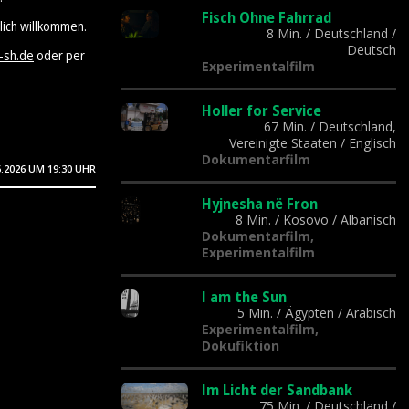
Fisch Ohne Fahrrad
lich willkommen.
8 Min.
/
Deutschland
/
Deutsch
-sh.de
oder per
Experimentalfilm
Holler for Service
67 Min.
/
Deutschland,
Vereinigte Staaten
/
Englisch
Dokumentarfilm
6.2026
UM 19:30 UHR
Hyjnesha në Fron
8 Min.
/
Kosovo
/
Albanisch
Dokumentarfilm,
Experimentalfilm
I am the Sun
5 Min.
/
Ägypten
/
Arabisch
Experimentalfilm,
Dokufiktion
Im Licht der Sandbank
75 Min.
/
Deutschland
/