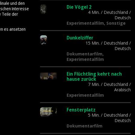
linale und den
Die Vögel 2
tischen Interesse
4 Min.
/
Deutschland
/
e Teile der
Deutsch
Experimentalfilm, Sonstige
en es ansetzen
Dunkelziffer
15 Min.
/
Deutschland
/
Deutsch
Dokumentarfilm,
Experimentalfilm
Ein Flüchtling kehrt nach
hause zurück
7 Min.
/
Deutschland
/
Arabisch
Experimentalfilm
Fensterplatz
5 Min.
/
Deutschland
/
Deutsch
Dokumentarfilm