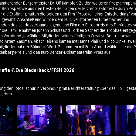
 amtierender Bürgermeister Dr. Ulf Kämpfer. Zu den weiteren Programmpunk
 Retrospektive aus den besten Beiträgen der letzten 30 Filmfeste durch Pet
 die Eröffnung hatten die beiden den Film "Protokoll einer Entscheidung" v
3 gewählt. Anschließend wurde dem 2025 verstorbenen Filmemacher und
enden des Landesverbands Jugend und Film der Ehrenpreis des Filmfestes ve
ür die Familie nahmen Johann Schultz und Torben Sachert die Trophäe entge
am Vorabend gewählten Mitglieder seines künftigen Creative Boards bekannt: 
nd Artem Zaidman. Abschließend kamen mit Hanna Plaß und Nico Dinkel zwei
mitglieder auf der Bühne zu Wort. Zusammen mit Felix Arnold wählen sie die 
tenberg-Preis und den Kurt-Denzer-Dokumentarfilm-Preis aus.
rafie ©Eva Biederbeck/FFSH 2026
ung der Fotos ist nur in Verbindung mit Berichterstattung über das FFSH gestat
ngeben.