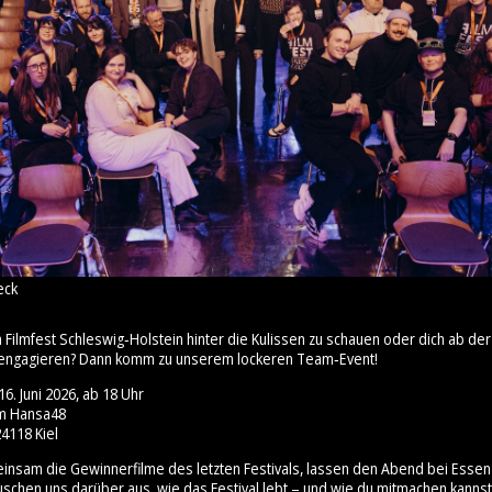
eck
m Filmfest Schleswig‑Holstein hinter die Kulissen zu schauen oder dich ab 
engagieren? Dann komm zu unserem lockeren Team‑Event!
6. Juni 2026, ab 18 Uhr
um Hansa48
4118 Kiel
insam die Gewinnerfilme des letzten Festivals, lassen den Abend bei Esse
uschen uns darüber aus, wie das Festival lebt – und wie du mitmachen kannst