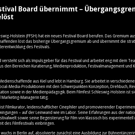
stival Board übernimmt – Übergangsgr
löst
eswig-Holstein (FFSH) hat ein neues Festival Board berufen. Das Gremium au
schaffenden löst das bisherige Übergangsgremium ab und übernimmt die stra
terentwicklung des Festivals.
d versteht sich als Impulsgeber für das Festival und arbeitet eng mit dem 
aus den Bereichen Kuratierung, Medienproduktion, Festivalmanagement und Ku
Medienschaffende aus Kiel und lebt in Hamburg. Sie arbeitet in verschiedene
cial‑Media‑Produktionen mit den Schwerpunkten Konzeption, Drehbuch, Re
ation sowie in der Medienpädagogik. Beim Filmfest Schleswig-Holstein ist sie
 Marketing‑Managerin tätig.
ist Filmkurator, leidenschaftlicher Cinephiler und promovierender Experimen
hwingungen – auf der Leinwand wie im Labor. Seine Erfahrungen aus der nati
stivalwelt sowie seine Begeisterung für Film von klassisch bis experimentell 
it des Filmfestivals einbringen.
wuchs in Berlin auf, absolvierte zunächst eine Ausbildung zur Bühnentänzeri