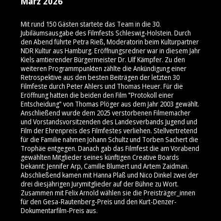
März 2026
Mit rund 150 Gästen startete das Team in die 30.
Jubiläumsausgabe des Filmfests Schleswig-Holstein. Durch
den Abend führte Petra Rieß, Moderatorin beim Kulturpartner
NDR Kultur aus Hamburg. Eröffnungsredner war in diesem Jahr
Kiels amtierender Bürgermeister Dr. Ulf Kämpfer. Zu den
weiteren Programmpunkten zählte die Ankündigung einer
Retrospektive aus den besten Beiträgen der letzten 30
Filmfeste durch Peter Ahlers und Thomas Heuer. Für die
Eröffnung hatten die beiden den Film "Protokoll einer
Entscheidung" von Thomas Plöger aus dem Jahr 2003 gewählt.
Anschließend wurde dem 2025 verstorbenen Filmemacher
und Vorstandsvorsitzenden des Landesverbands Jugend und
Film der Ehrenpreis des Filmfestes verliehen. Stellvertretend
für die Familie nahmen Johann Schultz und Torben Sachert die
Trophäe entgegen. Danach gab das Filmfest die am Vorabend
gewählten Mitglieder seines künftigen Creative Boards
bekannt: Jennifer Arp, Camille Blumert und Artem Zaidman.
Abschließend kamen mit Hanna Plaß und Nico Dinkel zwei der
drei diesjährigen Jurymitglieder auf der Bühne zu Wort.
Zusammen mit Felix Arnold wählen sie die Preisträger_innen
für den Gesa-Rautenberg-Preis und den Kurt-Denzer-
Dokumentarfilm-Preis aus.