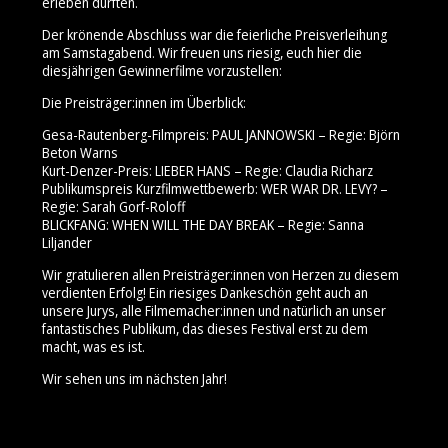
erleben durften.
Der krönende Abschluss war die feierliche Preisverleihung
am Samstagabend. Wir freuen uns riesig, euch hier die
diesjährigen Gewinnerfilme vorzustellen:
Die Preisträger:innen im Überblick:
Gesa-Rautenberg-Filmpreis: PAUL JANNOWSKI – Regie: Björn
Beton Warns
Kurt-Denzer-Preis: LIEBER HANS – Regie: Claudia Richarz
Publikumspreis Kurzfilmwettbewerb: WER WAR DR. LEVY? –
Regie: Sarah Gorf-Roloff
BLICKFANG: WHEN WILL THE DAY BREAK – Regie: Sanna
Liljander
Wir gratulieren allen Preisträger:innen von Herzen zu diesem
verdienten Erfolg! Ein riesiges Dankeschön geht auch an
unsere Jurys, alle Filmemacher:innen und natürlich an unser
fantastisches Publikum, das dieses Festival erst zu dem
macht, was es ist.
Wir sehen uns im nächsten Jahr!