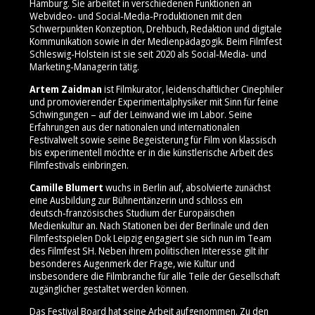
Hamburg. Sie arbeitet in verschiedenen Funktionen an
Webvideo- und Social‑Media‑Produktionen mit den
Schwerpunkten Konzeption, Drehbuch, Redaktion und digitale
Kommunikation sowie in der Medienpädagogik. Beim Filmfest
Schleswig-Holstein ist sie seit 2020 als Social‑Media‑ und
Marketing‑Managerin tätig.
Artem Zaidman
ist Filmkurator, leidenschaftlicher Cinephiler
und promovierender Experimentalphysiker mit Sinn für feine
Schwingungen – auf der Leinwand wie im Labor. Seine
Erfahrungen aus der nationalen und internationalen
Festivalwelt sowie seine Begeisterung für Film von klassisch
bis experimentell möchte er in die künstlerische Arbeit des
Filmfestivals einbringen.
Camille Blumert
wuchs in Berlin auf, absolvierte zunächst
eine Ausbildung zur Bühnentänzerin und schloss ein
deutsch‑französisches Studium der Europäischen
Medienkultur an. Nach Stationen bei der Berlinale und den
Filmfestspielen Dok Leipzig engagiert sie sich nun im Team
des Filmfest SH. Neben ihrem politischen Interesse gilt ihr
besonderes Augenmerk der Frage, wie Kultur und
insbesondere die Filmbranche für alle Teile der Gesellschaft
zugänglicher gestaltet werden können.
Das Festival Board hat seine Arbeit aufgenommen. Zu den