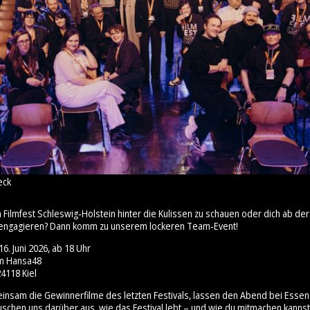
eck
m Filmfest Schleswig‑Holstein hinter die Kulissen zu schauen oder dich ab 
engagieren? Dann komm zu unserem lockeren Team‑Event!
6. Juni 2026, ab 18 Uhr
um Hansa48
4118 Kiel
insam die Gewinnerfilme des letzten Festivals, lassen den Abend bei Esse
uschen uns darüber aus, wie das Festival lebt – und wie du mitmachen kannst