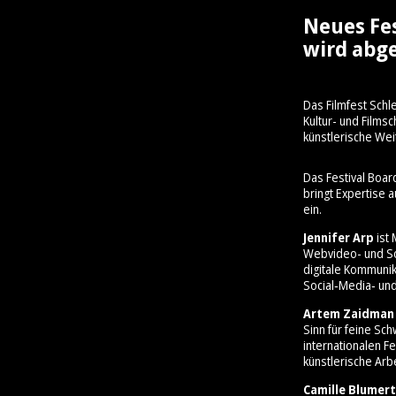
Neues Fe
wird abge
Das Filmfest Schl
Kultur- und Film
künstlerische Wei
Das Festival Boar
bringt Expertise 
ein.
Jennifer Arp
ist 
Webvideo- und So
digitale Kommunik
Social‑Media‑ und
Artem Zaidman
Sinn für feine Sc
internationalen Fe
künstlerische Arbe
Camille Blumert