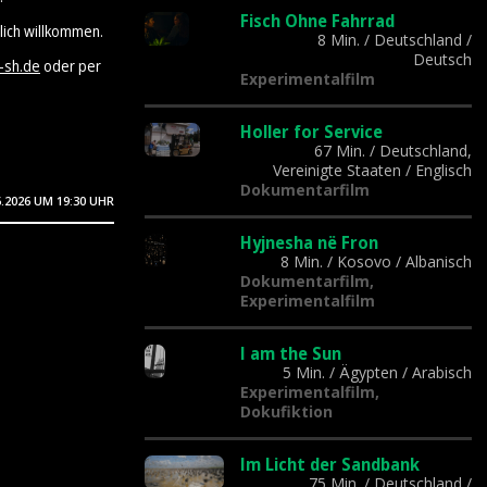
Fisch Ohne Fahrrad
lich willkommen.
8 Min.
/
Deutschland
/
Deutsch
-sh.de
oder per
Experimentalfilm
Holler for Service
67 Min.
/
Deutschland,
Vereinigte Staaten
/
Englisch
Dokumentarfilm
6.2026
UM 19:30 UHR
Hyjnesha në Fron
8 Min.
/
Kosovo
/
Albanisch
Dokumentarfilm,
Experimentalfilm
I am the Sun
5 Min.
/
Ägypten
/
Arabisch
Experimentalfilm,
Dokufiktion
Im Licht der Sandbank
75 Min.
/
Deutschland
/