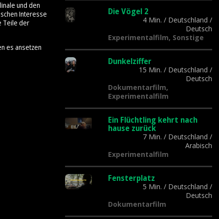
linale und den
Die Vögel 2
tischen Interesse
4 Min.
/
Deutschland
/
e Teile der
Deutsch
Experimentalfilm, Sonstige
en es ansetzen
Dunkelziffer
15 Min.
/
Deutschland
/
Deutsch
Dokumentarfilm,
Experimentalfilm
Ein Flüchtling kehrt nach
hause zurück
7 Min.
/
Deutschland
/
Arabisch
Experimentalfilm
Fensterplatz
5 Min.
/
Deutschland
/
Deutsch
Dokumentarfilm