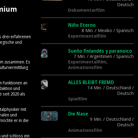
Deutsch
emium
Dokumentarfilm
Niño Eterno
8 Min.
/
Mexiko
/
Spanisch
Experimentalfilm
s drei erfahrenen
tegische und
Sueño finlandés y paranoico
7 Min.
/
Argentinien
/
Spanisch
Experimentalfilm,
Team zusammen. Es
Animationsfilm
lturvermittlung
ALLES BLEIBT FREMD
n Funktionen an
14 Min.
/
Deutschland
/
daktion und
Deutsch
 seit 2020 als
Spielfilm
talphysiker mit
Die Nase
onalen und
9 Min.
/
Deutschland
/
möchte er in die
Deutsch
Animationsfilm
n und schloss ein