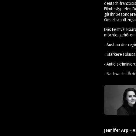
deutsch‑französis
Filmfestspielen D
gilt ihr besonder
Gesellschaft zugä
Das Festival Boar
möchte, gehören:
- Ausbau der reg
- Stärkere Fokus
- Antidiskrimini
- Nachwuchsförd
Jennifer Arp
–
A