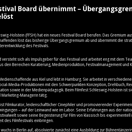
stival Board übernimmt – Übergangsgr
löst
eswig-Holstein (FFSH) hat ein neues Festival Board berufen. Das Gremium au
schaffenden löst das bisherige Übergangsgremium ab und übernimmt die stra
terentwicklung des Festivals.
d versteht sich als Impulsgeber für das Festival und arbeitet eng mit dem 
aus den Bereichen Kuratierung, Medienproduktion, Festivalmanagement und Ku
Medienschaffende aus Kiel und lebt in Hamburg. Sie arbeitet in verschiedene
cial‑Media‑Produktionen mit den Schwerpunkten Konzeption, Drehbuch, Re
ation sowie in der Medienpädagogik. Beim Filmfest Schleswig-Holstein ist sie
 Marketing‑Managerin tätig.
ist Filmkurator, leidenschaftlicher Cinephiler und promovierender Experimen
hwingungen – auf der Leinwand wie im Labor. Seine Erfahrungen aus der nati
stivalwelt sowie seine Begeisterung für Film von klassisch bis experimentell 
it des Filmfestivals einbringen.
wuchs in Berlin auf, absolvierte zunächst eine Ausbildung zur Bühnentänzeri