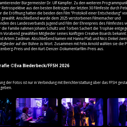
 amtierender Bürgermeister Dr. Ulf Kämpfer. Zu den weiteren Programmpunk
 Retrospektive aus den besten Beiträgen der letzten 30 Filmfeste durch Pet
 die Eröffnung hatten die beiden den Film "Protokoll einer Entscheidung" v
3 gewählt. Anschließend wurde dem 2025 verstorbenen Filmemacher und
enden des Landesverbands Jugend und Film der Ehrenpreis des Filmfestes ve
ür die Familie nahmen Johann Schultz und Torben Sachert die Trophäe entge
am Vorabend gewählten Mitglieder seines künftigen Creative Boards bekannt: 
nd Artem Zaidman. Abschließend kamen mit Hanna Plaß und Nico Dinkel zwei
mitglieder auf der Bühne zu Wort. Zusammen mit Felix Arnold wählen sie die 
tenberg-Preis und den Kurt-Denzer-Dokumentarfilm-Preis aus.
rafie ©Eva Biederbeck/FFSH 2026
ung der Fotos ist nur in Verbindung mit Berichterstattung über das FFSH gestat
ngeben.