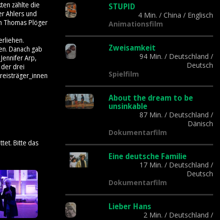
ten zählte die
STUPID
er Ahlers und
4 Min.
/
China
/
Englisch
on Thomas Plöger
Animationsfilm
rliehen.
Zweisamkeit
gen. Danach gab
94 Min.
/
Deutschland
/
Jennifer Arp,
Deutsch
 der drei
Spielfilm
Preisträger_innen
About the dream to be
unsinkable
87 Min.
/
Deutschland
/
Dänisch
Dokumentarfilm
tet. Bitte das
Eine deutsche Familie
17 Min.
/
Deutschland
/
Deutsch
Dokumentarfilm
Lieber Hans
2 Min.
/
Deutschland
/