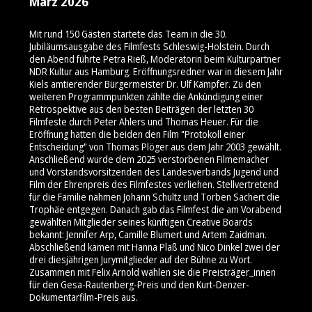
März 2026
Mit rund 150 Gästen startete das Team in die 30.
Jubiläumsausgabe des Filmfests Schleswig-Holstein. Durch
den Abend führte Petra Rieß, Moderatorin beim Kulturpartner
NDR Kultur aus Hamburg. Eröffnungsredner war in diesem Jahr
Kiels amtierender Bürgermeister Dr. Ulf Kämpfer. Zu den
weiteren Programmpunkten zählte die Ankündigung einer
Retrospektive aus den besten Beiträgen der letzten 30
Filmfeste durch Peter Ahlers und Thomas Heuer. Für die
Eröffnung hatten die beiden den Film "Protokoll einer
Entscheidung" von Thomas Plöger aus dem Jahr 2003 gewählt.
Anschließend wurde dem 2025 verstorbenen Filmemacher
und Vorstandsvorsitzenden des Landesverbands Jugend und
Film der Ehrenpreis des Filmfestes verliehen. Stellvertretend
für die Familie nahmen Johann Schultz und Torben Sachert die
Trophäe entgegen. Danach gab das Filmfest die am Vorabend
gewählten Mitglieder seines künftigen Creative Boards
bekannt: Jennifer Arp, Camille Blumert und Artem Zaidman.
Abschließend kamen mit Hanna Plaß und Nico Dinkel zwei der
drei diesjährigen Jurymitglieder auf der Bühne zu Wort.
Zusammen mit Felix Arnold wählen sie die Preisträger_innen
für den Gesa-Rautenberg-Preis und den Kurt-Denzer-
Dokumentarfilm-Preis aus.