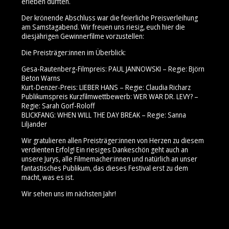
erleben durften.
Der krönende Abschluss war die feierliche Preisverleihung
am Samstagabend. Wir freuen uns riesig, euch hier die
diesjährigen Gewinnerfilme vorzustellen:
Die Preisträger:innen im Überblick:
Gesa-Rautenberg-Filmpreis: PAUL JANNOWSKI – Regie: Björn
Beton Warns
Kurt-Denzer-Preis: LIEBER HANS – Regie: Claudia Richarz
Publikumspreis Kurzfilmwettbewerb: WER WAR DR. LEVY? –
Regie: Sarah Gorf-Roloff
BLICKFANG: WHEN WILL THE DAY BREAK – Regie: Sanna
Liljander
Wir gratulieren allen Preisträger:innen von Herzen zu diesem
verdienten Erfolg! Ein riesiges Dankeschön geht auch an
unsere Jurys, alle Filmemacher:innen und natürlich an unser
fantastisches Publikum, das dieses Festival erst zu dem
macht, was es ist.
Wir sehen uns im nächsten Jahr!