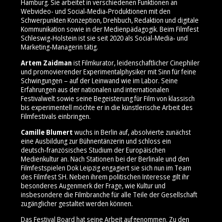
Hamburg. Sie arbeitet in verschiedenen Funktionen an
Webvideo- und Social‑Media‑Produktionen mit den
Schwerpunkten Konzeption, Drehbuch, Redaktion und digitale
Kommunikation sowie in der Medienpädagogik. Beim Filmfest
Schleswig-Holstein ist sie seit 2020 als Social‑Media‑ und
Marketing‑Managerin tätig.
Artem Zaidman
ist Filmkurator, leidenschaftlicher Cinephiler
und promovierender Experimentalphysiker mit Sinn für feine
Schwingungen – auf der Leinwand wie im Labor. Seine
Erfahrungen aus der nationalen und internationalen
Festivalwelt sowie seine Begeisterung für Film von klassisch
bis experimentell möchte er in die künstlerische Arbeit des
Filmfestivals einbringen.
Camille Blumert
wuchs in Berlin auf, absolvierte zunächst
eine Ausbildung zur Bühnentänzerin und schloss ein
deutsch‑französisches Studium der Europäischen
Medienkultur an. Nach Stationen bei der Berlinale und den
Filmfestspielen Dok Leipzig engagiert sie sich nun im Team
des Filmfest SH. Neben ihrem politischen Interesse gilt ihr
besonderes Augenmerk der Frage, wie Kultur und
insbesondere die Filmbranche für alle Teile der Gesellschaft
zugänglicher gestaltet werden können.
Das Festival Board hat seine Arbeit aufgenommen. Zu den