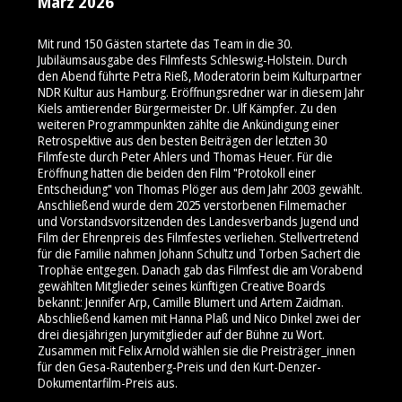
März 2026
Mit rund 150 Gästen startete das Team in die 30.
Jubiläumsausgabe des Filmfests Schleswig-Holstein. Durch
den Abend führte Petra Rieß, Moderatorin beim Kulturpartner
NDR Kultur aus Hamburg. Eröffnungsredner war in diesem Jahr
Kiels amtierender Bürgermeister Dr. Ulf Kämpfer. Zu den
weiteren Programmpunkten zählte die Ankündigung einer
Retrospektive aus den besten Beiträgen der letzten 30
Filmfeste durch Peter Ahlers und Thomas Heuer. Für die
Eröffnung hatten die beiden den Film "Protokoll einer
Entscheidung" von Thomas Plöger aus dem Jahr 2003 gewählt.
Anschließend wurde dem 2025 verstorbenen Filmemacher
und Vorstandsvorsitzenden des Landesverbands Jugend und
Film der Ehrenpreis des Filmfestes verliehen. Stellvertretend
für die Familie nahmen Johann Schultz und Torben Sachert die
Trophäe entgegen. Danach gab das Filmfest die am Vorabend
gewählten Mitglieder seines künftigen Creative Boards
bekannt: Jennifer Arp, Camille Blumert und Artem Zaidman.
Abschließend kamen mit Hanna Plaß und Nico Dinkel zwei der
drei diesjährigen Jurymitglieder auf der Bühne zu Wort.
Zusammen mit Felix Arnold wählen sie die Preisträger_innen
für den Gesa-Rautenberg-Preis und den Kurt-Denzer-
Dokumentarfilm-Preis aus.