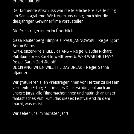
erleben durften.
Der krönende Abschluss war die feierliche Preisverleihung
am Samstagabend. Wir freuen uns riesig, euch hier die
diesjährigen Gewinnerfilme vorzustellen:
Die Preisträger:innen im Überblick:
Gesa-Rautenberg-Filmpreis: PAUL JANNOWSKI – Regie: Björn
Beton Warns
Kurt-Denzer-Preis: LIEBER HANS – Regie: Claudia Richarz
Publikumspreis Kurzfilmwettbewerb: WER WAR DR. LEVY? –
Regie: Sarah Gorf-Roloff
BLICKFANG: WHEN WILL THE DAY BREAK – Regie: Sanna
Liljander
Wir gratulieren allen Preisträger:innen von Herzen zu diesem
verdienten Erfolg! Ein riesiges Dankeschön geht auch an
unsere Jurys, alle Filmemacher:innen und natürlich an unser
fantastisches Publikum, das dieses Festival erst zu dem
macht, was es ist.
Wir sehen uns im nächsten Jahr!