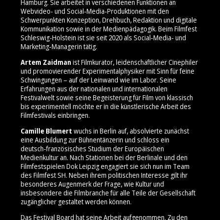
Hamburg. Sie arbeitet in verschiedenen Funktionen an
Webvideo- und Social‑Media‑Produktionen mit den
Schwerpunkten Konzeption, Drehbuch, Redaktion und digitale
Kommunikation sowie in der Medienpädagogik. Beim Filmfest
Schleswig-Holstein ist sie seit 2020 als Social‑Media‑ und
Marketing‑Managerin tätig.
Artem Zaidman
ist Filmkurator, leidenschaftlicher Cinephiler
und promovierender Experimentalphysiker mit Sinn für feine
Schwingungen – auf der Leinwand wie im Labor. Seine
Erfahrungen aus der nationalen und internationalen
Festivalwelt sowie seine Begeisterung für Film von klassisch
bis experimentell möchte er in die künstlerische Arbeit des
Filmfestivals einbringen.
Camille Blumert
wuchs in Berlin auf, absolvierte zunächst
eine Ausbildung zur Bühnentänzerin und schloss ein
deutsch‑französisches Studium der Europäischen
Medienkultur an. Nach Stationen bei der Berlinale und den
Filmfestspielen Dok Leipzig engagiert sie sich nun im Team
des Filmfest SH. Neben ihrem politischen Interesse gilt ihr
besonderes Augenmerk der Frage, wie Kultur und
insbesondere die Filmbranche für alle Teile der Gesellschaft
zugänglicher gestaltet werden können.
Das Festival Board hat seine Arbeit aufgenommen. Zu den