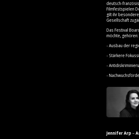
deutsch‑französis
Filmfestspielen D
gilt ihr besonder
Gesellschaft zugä
Das Festival Boar
möchte, gehören:
- Ausbau der reg
- Stärkere Fokus
- Antidiskrimini
- Nachwuchsförd
Jennifer Arp
–
A