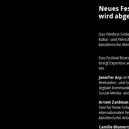
Neues Fe
wird abge
Das Filmfest Schl
Kultur- und Film
künstlerische Wei
Das Festival Boar
bringt Expertise 
ein.
Jennifer Arp
ist 
Webvideo- und So
digitale Kommunik
Social‑Media‑ und
Artem Zaidman
Sinn für feine Sc
internationalen Fe
künstlerische Arbe
Camille Blumert