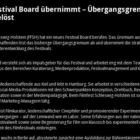
stival Board übernimmt – Übergangsgr
löst
eswig-Holstein (FFSH) hat ein neues Festival Board berufen. Das Gremium au
schaffenden löst das bisherige Übergangsgremium ab und übernimmt die stra
terentwicklung des Festivals.
d versteht sich als Impulsgeber für das Festival und arbeitet eng mit dem 
aus den Bereichen Kuratierung, Medienproduktion, Festivalmanagement und Ku
Medienschaffende aus Kiel und lebt in Hamburg. Sie arbeitet in verschiedene
cial‑Media‑Produktionen mit den Schwerpunkten Konzeption, Drehbuch, Re
ation sowie in der Medienpädagogik. Beim Filmfest Schleswig-Holstein ist sie
 Marketing‑Managerin tätig.
ist Filmkurator, leidenschaftlicher Cinephiler und promovierender Experimen
hwingungen – auf der Leinwand wie im Labor. Seine Erfahrungen aus der nati
stivalwelt sowie seine Begeisterung für Film von klassisch bis experimentell 
it des Filmfestivals einbringen.
wuchs in Berlin auf, absolvierte zunächst eine Ausbildung zur Bühnentänzeri