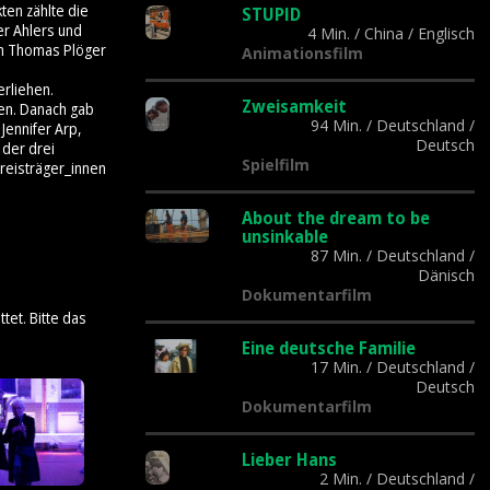
ten zählte die
STUPID
er Ahlers und
4 Min.
/
China
/
Englisch
on Thomas Plöger
Animationsfilm
rliehen.
Zweisamkeit
gen. Danach gab
94 Min.
/
Deutschland
/
Jennifer Arp,
Deutsch
 der drei
Spielfilm
Preisträger_innen
About the dream to be
unsinkable
87 Min.
/
Deutschland
/
Dänisch
Dokumentarfilm
tet. Bitte das
Eine deutsche Familie
17 Min.
/
Deutschland
/
Deutsch
Dokumentarfilm
Lieber Hans
2 Min.
/
Deutschland
/