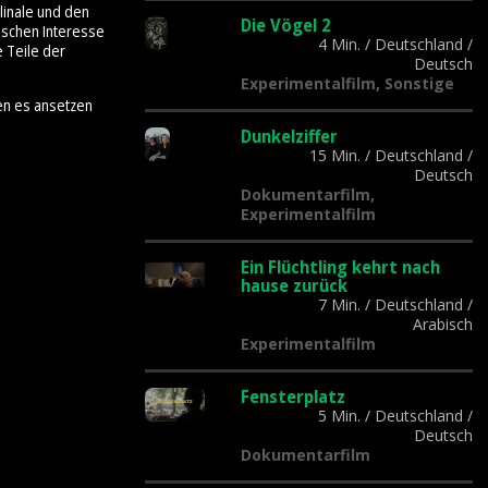
linale und den
Die Vögel 2
tischen Interesse
4 Min.
/
Deutschland
/
e Teile der
Deutsch
Experimentalfilm, Sonstige
en es ansetzen
Dunkelziffer
15 Min.
/
Deutschland
/
Deutsch
Dokumentarfilm,
Experimentalfilm
Ein Flüchtling kehrt nach
hause zurück
7 Min.
/
Deutschland
/
Arabisch
Experimentalfilm
Fensterplatz
5 Min.
/
Deutschland
/
Deutsch
Dokumentarfilm