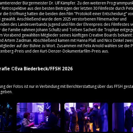
 amtierender Bürgermeister Dr. Ulf Kämpfer. Zu den weiteren Programmpunk
 Retrospektive aus den besten Beiträgen der letzten 30 Filmfeste durch Pet
 die Eröffnung hatten die beiden den Film "Protokoll einer Entscheidung" v
3 gewählt. Anschließend wurde dem 2025 verstorbenen Filmemacher und
enden des Landesverbands Jugend und Film der Ehrenpreis des Filmfestes ve
ür die Familie nahmen Johann Schultz und Torben Sachert die Trophäe entge
am Vorabend gewählten Mitglieder seines künftigen Creative Boards bekannt: 
nd Artem Zaidman. Abschließend kamen mit Hanna Plaß und Nico Dinkel zwei
mitglieder auf der Bühne zu Wort. Zusammen mit Felix Arnold wählen sie die 
tenberg-Preis und den Kurt-Denzer-Dokumentarfilm-Preis aus.
rafie ©Eva Biederbeck/FFSH 2026
ung der Fotos ist nur in Verbindung mit Berichterstattung über das FFSH gestat
ngeben.