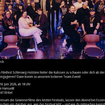
eck
m Filmfest Schleswig‑Holstein hinter die Kulissen zu schauen oder dich ab 
engagieren? Dann komm zu unserem lockeren Team‑Event!
6. Juni 2026, ab 18 Uhr
um Hansa48
4118 Kiel
insam die Gewinnerfilme des letzten Festivals, lassen den Abend bei Esse
uschen uns darüber aus, wie das Festival lebt – und wie du mitmachen kannst