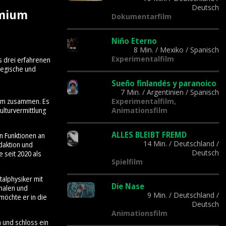
Deutsch
emium
Dokumentarfilm
Niño Eterno
8 Min.
/
Mexiko
/
Spanisch
Experimentalfilm
s drei erfahrenen
tegische und
Sueño finlandés y paranoico
7 Min.
/
Argentinien
/
Spanisch
Experimentalfilm,
Team zusammen. Es
Animationsfilm
lturvermittlung
ALLES BLEIBT FREMD
n Funktionen an
14 Min.
/
Deutschland
/
daktion und
Deutsch
 seit 2020 als
Spielfilm
talphysiker mit
Die Nase
onalen und
9 Min.
/
Deutschland
/
möchte er in die
Deutsch
Animationsfilm
n und schloss ein