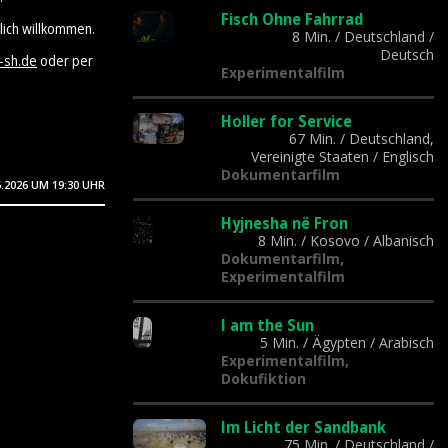
Fisch Ohne Fahrrad
lich willkommen.
8 Min.
/
Deutschland
/
Deutsch
-sh.de
oder per
Experimentalfilm
Holler for Service
67 Min.
/
Deutschland,
Vereinigte Staaten
/
Englisch
Dokumentarfilm
6.2026
UM 19:30 UHR
Hyjnesha në Fron
8 Min.
/
Kosovo
/
Albanisch
Dokumentarfilm,
Experimentalfilm
I am the Sun
5 Min.
/
Ägypten
/
Arabisch
Experimentalfilm,
Dokufiktion
Im Licht der Sandbank
75 Min.
/
Deutschland
/