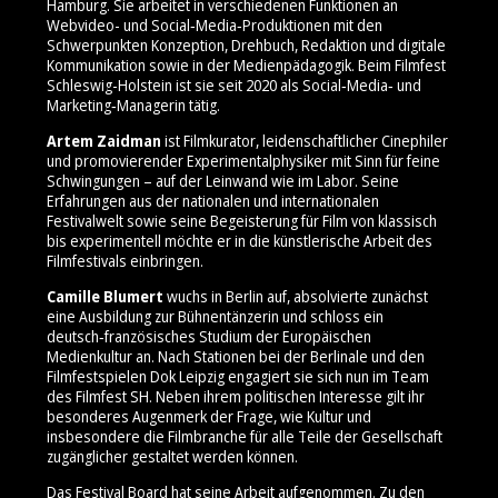
Hamburg. Sie arbeitet in verschiedenen Funktionen an
Webvideo- und Social‑Media‑Produktionen mit den
Schwerpunkten Konzeption, Drehbuch, Redaktion und digitale
Kommunikation sowie in der Medienpädagogik. Beim Filmfest
Schleswig-Holstein ist sie seit 2020 als Social‑Media‑ und
Marketing‑Managerin tätig.
Artem Zaidman
ist Filmkurator, leidenschaftlicher Cinephiler
und promovierender Experimentalphysiker mit Sinn für feine
Schwingungen – auf der Leinwand wie im Labor. Seine
Erfahrungen aus der nationalen und internationalen
Festivalwelt sowie seine Begeisterung für Film von klassisch
bis experimentell möchte er in die künstlerische Arbeit des
Filmfestivals einbringen.
Camille Blumert
wuchs in Berlin auf, absolvierte zunächst
eine Ausbildung zur Bühnentänzerin und schloss ein
deutsch‑französisches Studium der Europäischen
Medienkultur an. Nach Stationen bei der Berlinale und den
Filmfestspielen Dok Leipzig engagiert sie sich nun im Team
des Filmfest SH. Neben ihrem politischen Interesse gilt ihr
besonderes Augenmerk der Frage, wie Kultur und
insbesondere die Filmbranche für alle Teile der Gesellschaft
zugänglicher gestaltet werden können.
Das Festival Board hat seine Arbeit aufgenommen. Zu den