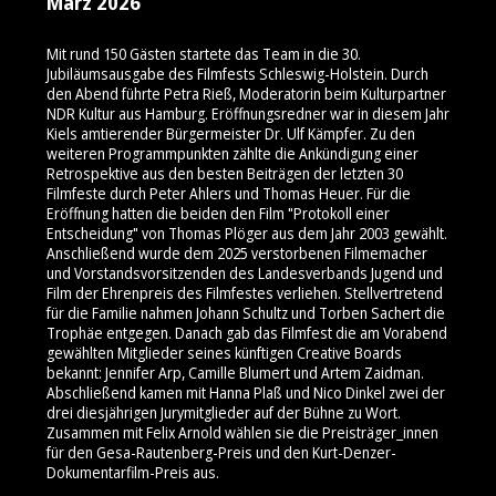
März 2026
Mit rund 150 Gästen startete das Team in die 30.
Jubiläumsausgabe des Filmfests Schleswig-Holstein. Durch
den Abend führte Petra Rieß, Moderatorin beim Kulturpartner
NDR Kultur aus Hamburg. Eröffnungsredner war in diesem Jahr
Kiels amtierender Bürgermeister Dr. Ulf Kämpfer. Zu den
weiteren Programmpunkten zählte die Ankündigung einer
Retrospektive aus den besten Beiträgen der letzten 30
Filmfeste durch Peter Ahlers und Thomas Heuer. Für die
Eröffnung hatten die beiden den Film "Protokoll einer
Entscheidung" von Thomas Plöger aus dem Jahr 2003 gewählt.
Anschließend wurde dem 2025 verstorbenen Filmemacher
und Vorstandsvorsitzenden des Landesverbands Jugend und
Film der Ehrenpreis des Filmfestes verliehen. Stellvertretend
für die Familie nahmen Johann Schultz und Torben Sachert die
Trophäe entgegen. Danach gab das Filmfest die am Vorabend
gewählten Mitglieder seines künftigen Creative Boards
bekannt: Jennifer Arp, Camille Blumert und Artem Zaidman.
Abschließend kamen mit Hanna Plaß und Nico Dinkel zwei der
drei diesjährigen Jurymitglieder auf der Bühne zu Wort.
Zusammen mit Felix Arnold wählen sie die Preisträger_innen
für den Gesa-Rautenberg-Preis und den Kurt-Denzer-
Dokumentarfilm-Preis aus.