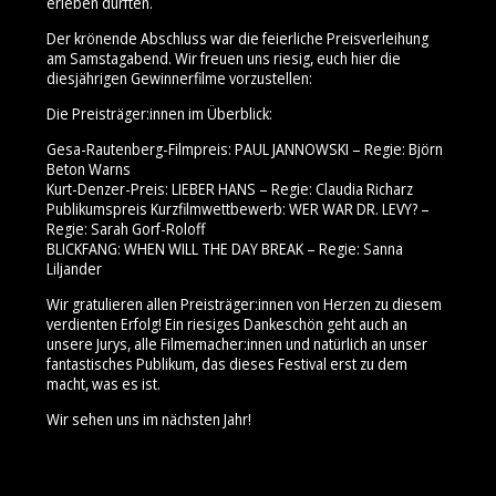
erleben durften.
Der krönende Abschluss war die feierliche Preisverleihung
am Samstagabend. Wir freuen uns riesig, euch hier die
diesjährigen Gewinnerfilme vorzustellen:
Die Preisträger:innen im Überblick:
Gesa-Rautenberg-Filmpreis: PAUL JANNOWSKI – Regie: Björn
Beton Warns
Kurt-Denzer-Preis: LIEBER HANS – Regie: Claudia Richarz
Publikumspreis Kurzfilmwettbewerb: WER WAR DR. LEVY? –
Regie: Sarah Gorf-Roloff
BLICKFANG: WHEN WILL THE DAY BREAK – Regie: Sanna
Liljander
Wir gratulieren allen Preisträger:innen von Herzen zu diesem
verdienten Erfolg! Ein riesiges Dankeschön geht auch an
unsere Jurys, alle Filmemacher:innen und natürlich an unser
fantastisches Publikum, das dieses Festival erst zu dem
macht, was es ist.
Wir sehen uns im nächsten Jahr!