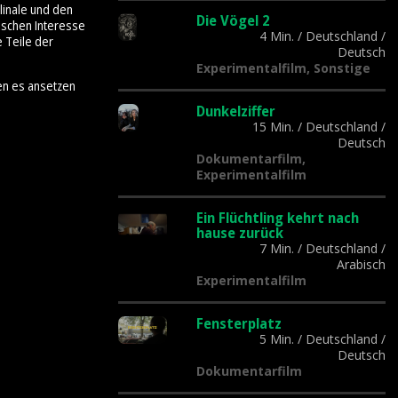
linale und den
Die Vögel 2
tischen Interesse
4 Min.
/
Deutschland
/
e Teile der
Deutsch
Experimentalfilm, Sonstige
en es ansetzen
Dunkelziffer
15 Min.
/
Deutschland
/
Deutsch
Dokumentarfilm,
Experimentalfilm
Ein Flüchtling kehrt nach
hause zurück
7 Min.
/
Deutschland
/
Arabisch
Experimentalfilm
Fensterplatz
5 Min.
/
Deutschland
/
Deutsch
Dokumentarfilm