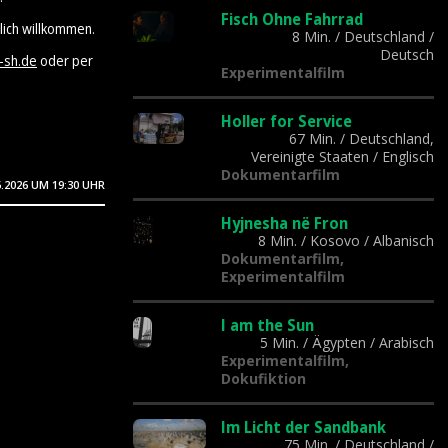
Fisch Ohne Fahrrad
lich willkommen.
8 Min.
/
Deutschland
/
Deutsch
-sh.de
oder per
Experimentalfilm
Holler for Service
67 Min.
/
Deutschland,
Vereinigte Staaten
/
Englisch
Dokumentarfilm
6.2026
UM 19:30 UHR
Hyjnesha në Fron
8 Min.
/
Kosovo
/
Albanisch
Dokumentarfilm,
Experimentalfilm
I am the Sun
5 Min.
/
Ägypten
/
Arabisch
Experimentalfilm,
Dokufiktion
Im Licht der Sandbank
75 Min.
/
Deutschland
/