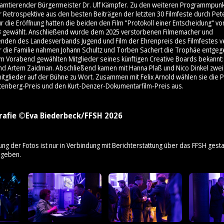
 amtierender Bürgermeister Dr. Ulf Kämpfer. Zu den weiteren Programmpunk
 Retrospektive aus den besten Beiträgen der letzten 30 Filmfeste durch Pet
 die Eröffnung hatten die beiden den Film "Protokoll einer Entscheidung" v
3 gewählt. Anschließend wurde dem 2025 verstorbenen Filmemacher und
enden des Landesverbands Jugend und Film der Ehrenpreis des Filmfestes ve
ür die Familie nahmen Johann Schultz und Torben Sachert die Trophäe entge
am Vorabend gewählten Mitglieder seines künftigen Creative Boards bekannt: 
nd Artem Zaidman. Abschließend kamen mit Hanna Plaß und Nico Dinkel zwei
mitglieder auf der Bühne zu Wort. Zusammen mit Felix Arnold wählen sie die 
tenberg-Preis und den Kurt-Denzer-Dokumentarfilm-Preis aus.
rafie ©Eva Biederbeck/FFSH 2026
ung der Fotos ist nur in Verbindung mit Berichterstattung über das FFSH gestat
ngeben.