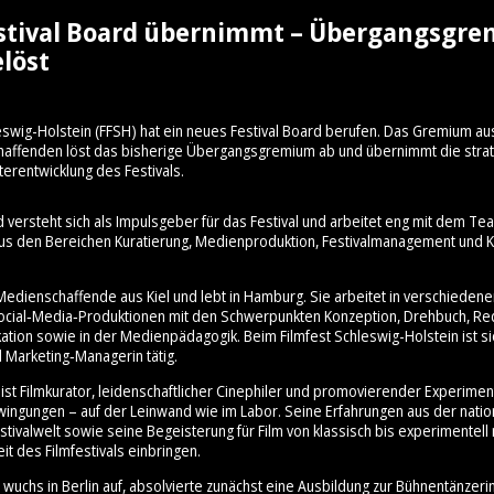
stival Board übernimmt – Übergangsgr
löst
eswig-Holstein (FFSH) hat ein neues Festival Board berufen. Das Gremium au
schaffenden löst das bisherige Übergangsgremium ab und übernimmt die stra
terentwicklung des Festivals.
d versteht sich als Impulsgeber für das Festival und arbeitet eng mit dem 
aus den Bereichen Kuratierung, Medienproduktion, Festivalmanagement und Ku
Medienschaffende aus Kiel und lebt in Hamburg. Sie arbeitet in verschiedene
cial‑Media‑Produktionen mit den Schwerpunkten Konzeption, Drehbuch, Re
ation sowie in der Medienpädagogik. Beim Filmfest Schleswig-Holstein ist sie
 Marketing‑Managerin tätig.
ist Filmkurator, leidenschaftlicher Cinephiler und promovierender Experimen
hwingungen – auf der Leinwand wie im Labor. Seine Erfahrungen aus der nati
stivalwelt sowie seine Begeisterung für Film von klassisch bis experimentell 
it des Filmfestivals einbringen.
wuchs in Berlin auf, absolvierte zunächst eine Ausbildung zur Bühnentänzeri