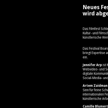
Neues Fe
wird abge
Das Filmfest Schl
Kultur- und Film
künstlerische Wei
Das Festival Boar
bringt Expertise 
ein.
Jennifer Arp
ist 
Webvideo- und So
digitale Kommunik
Social‑Media‑ und
Artem Zaidman
Sinn für feine Sc
internationalen Fe
künstlerische Arbe
Camille Blumert