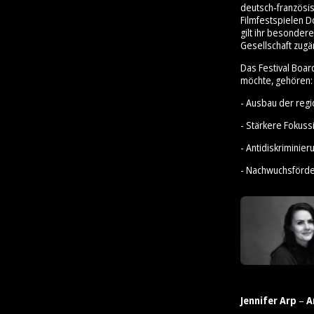
deutsch‑französis
Filmfestspielen D
gilt ihr besonder
Gesellschaft zugä
Das Festival Boar
möchte, gehören:
- Ausbau der reg
- Stärkere Fokus
- Antidiskrimini
- Nachwuchsförd
Jennifer Arp
–
A