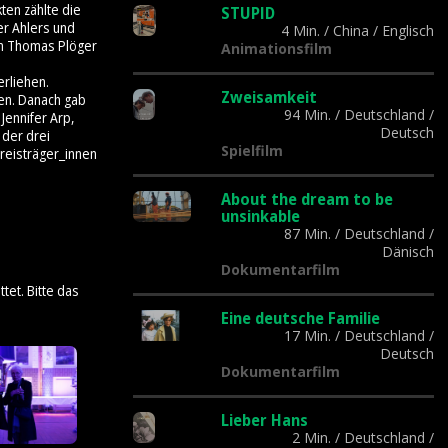
ten zählte die
STUPID
er Ahlers und
4 Min.
/
China
/
Englisch
on Thomas Plöger
Animationsfilm
rliehen.
Zweisamkeit
gen. Danach gab
94 Min.
/
Deutschland
/
Jennifer Arp,
Deutsch
 der drei
Spielfilm
Preisträger_innen
About the dream to be
unsinkable
87 Min.
/
Deutschland
/
Dänisch
Dokumentarfilm
tet. Bitte das
Eine deutsche Familie
17 Min.
/
Deutschland
/
Deutsch
Dokumentarfilm
Lieber Hans
2 Min.
/
Deutschland
/