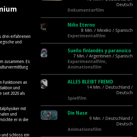
Deutsch
emium
Dokumentarfilm
Niño Eterno
8 Min.
/
Mexiko
/
Spanisch
Experimentalfilm
s drei erfahrenen
tegische und
Sueño finlandés y paranoico
7 Min.
/
Argentinien
/
Spanisch
Experimentalfilm,
Team zusammen. Es
Animationsfilm
lturvermittlung
ALLES BLEIBT FREMD
n Funktionen an
14 Min.
/
Deutschland
/
daktion und
Deutsch
 seit 2020 als
Spielfilm
talphysiker mit
Die Nase
onalen und
9 Min.
/
Deutschland
/
möchte er in die
Deutsch
Animationsfilm
n und schloss ein