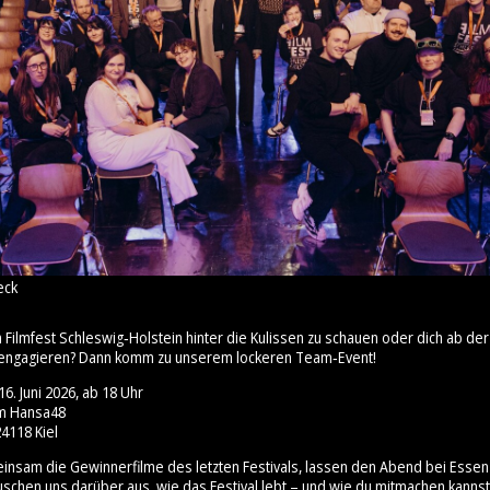
eck
m Filmfest Schleswig‑Holstein hinter die Kulissen zu schauen oder dich ab 
engagieren? Dann komm zu unserem lockeren Team‑Event!
6. Juni 2026, ab 18 Uhr
um Hansa48
4118 Kiel
insam die Gewinnerfilme des letzten Festivals, lassen den Abend bei Esse
uschen uns darüber aus, wie das Festival lebt – und wie du mitmachen kannst