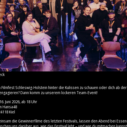
eck
m Filmfest Schleswig‑Holstein hinter die Kulissen zu schauen oder dich ab 
engagieren? Dann komm zu unserem lockeren Team‑Event!
6. Juni 2026, ab 18 Uhr
um Hansa48
4118 Kiel
insam die Gewinnerfilme des letzten Festivals, lassen den Abend bei Esse
uschen uns darüber aus, wie das Festival lebt – und wie du mitmachen kannst