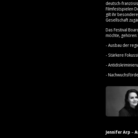
deutsch‑französis
Filmfestspielen D
gilt ihr besonder
Gesellschaft zugä
Das Festival Boar
möchte, gehören:
- Ausbau der reg
- Stärkere Fokus
- Antidiskrimini
- Nachwuchsförd
Jennifer Arp
–
A