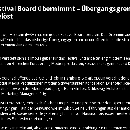
stival Board übernimmt – Übergangsgr
löst
eswig-Holstein (FFSH) hat ein neues Festival Board berufen. Das Gremium au
schaffenden löst das bisherige Übergangsgremium ab und übernimmt die stra
terentwicklung des Festivals.
d versteht sich als Impulsgeber für das Festival und arbeitet eng mit dem 
aus den Bereichen Kuratierung, Medienproduktion, Festivalmanagement und Ku
Medienschaffende aus Kiel und lebt in Hamburg. Sie arbeitet in verschiedene
cial‑Media‑Produktionen mit den Schwerpunkten Konzeption, Drehbuch, Re
ation sowie in der Medienpädagogik. Beim Filmfest Schleswig-Holstein ist sie
 Marketing‑Managerin tätig.
ist Filmkurator, leidenschaftlicher Cinephiler und promovierender Experimen
hwingungen – auf der Leinwand wie im Labor. Seine Erfahrungen aus der nati
stivalwelt sowie seine Begeisterung für Film von klassisch bis experimentell 
it des Filmfestivals einbringen.
wuchs in Berlin auf, absolvierte zunächst eine Ausbildung zur Bühnentänzeri