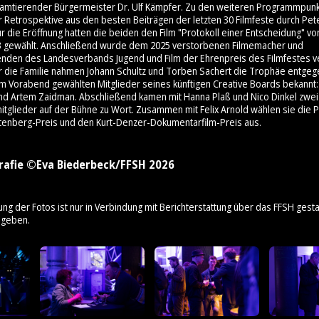
 amtierender Bürgermeister Dr. Ulf Kämpfer. Zu den weiteren Programmpunk
 Retrospektive aus den besten Beiträgen der letzten 30 Filmfeste durch Pet
 die Eröffnung hatten die beiden den Film "Protokoll einer Entscheidung" v
3 gewählt. Anschließend wurde dem 2025 verstorbenen Filmemacher und
enden des Landesverbands Jugend und Film der Ehrenpreis des Filmfestes ve
ür die Familie nahmen Johann Schultz und Torben Sachert die Trophäe entge
am Vorabend gewählten Mitglieder seines künftigen Creative Boards bekannt: 
nd Artem Zaidman. Abschließend kamen mit Hanna Plaß und Nico Dinkel zwei
mitglieder auf der Bühne zu Wort. Zusammen mit Felix Arnold wählen sie die 
tenberg-Preis und den Kurt-Denzer-Dokumentarfilm-Preis aus.
rafie ©Eva Biederbeck/FFSH 2026
ung der Fotos ist nur in Verbindung mit Berichterstattung über das FFSH gestat
ngeben.