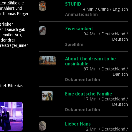
ten zählte die
STUPID
er Ahlers und
4 Min.
/
China
/
Englisch
on Thomas Plöger
Animationsfilm
rliehen.
Zweisamkeit
gen. Danach gab
94 Min.
/
Deutschland
/
Jennifer Arp,
Deutsch
 der drei
Spielfilm
Preisträger_innen
About the dream to be
unsinkable
87 Min.
/
Deutschland
/
Dänisch
Dokumentarfilm
tet. Bitte das
Eine deutsche Familie
17 Min.
/
Deutschland
/
Deutsch
Dokumentarfilm
Lieber Hans
2 Min.
/
Deutschland
/