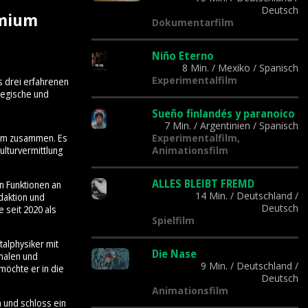
Deutsch
emium
Dokumentarfilm
Niño Eterno
8 Min.
/
Mexiko
/
Spanisch
Experimentalfilm
s drei erfahrenen
tegische und
Sueño finlandés y paranoico
7 Min.
/
Argentinien
/
Spanisch
Experimentalfilm,
Team zusammen. Es
Animationsfilm
lturvermittlung
ALLES BLEIBT FREMD
n Funktionen an
14 Min.
/
Deutschland
/
daktion und
Deutsch
 seit 2020 als
Spielfilm
talphysiker mit
Die Nase
onalen und
9 Min.
/
Deutschland
/
möchte er in die
Deutsch
Animationsfilm
n und schloss ein