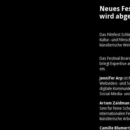
Neues Fe
wird abge
Das Filmfest Schl
Kultur- und Film
künstlerische Wei
Das Festival Boar
bringt Expertise 
ein.
Jennifer Arp
ist 
Webvideo- und So
digitale Kommunik
Social‑Media‑ und
Artem Zaidman
Sinn für feine Sc
internationalen Fe
künstlerische Arbe
Camille Blumert