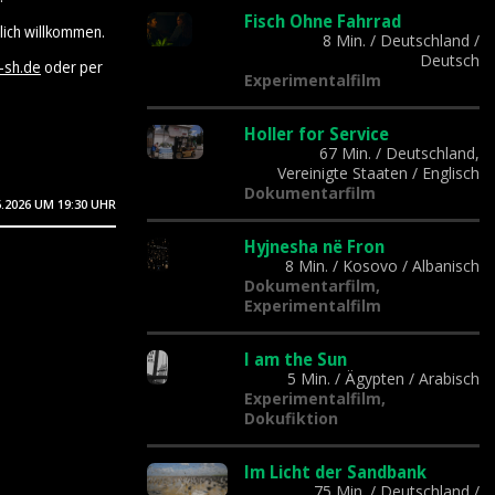
Fisch Ohne Fahrrad
lich willkommen.
8 Min.
/
Deutschland
/
Deutsch
-sh.de
oder per
Experimentalfilm
Holler for Service
67 Min.
/
Deutschland,
Vereinigte Staaten
/
Englisch
Dokumentarfilm
6.2026
UM 19:30 UHR
Hyjnesha në Fron
8 Min.
/
Kosovo
/
Albanisch
Dokumentarfilm,
Experimentalfilm
I am the Sun
5 Min.
/
Ägypten
/
Arabisch
Experimentalfilm,
Dokufiktion
Im Licht der Sandbank
75 Min.
/
Deutschland
/