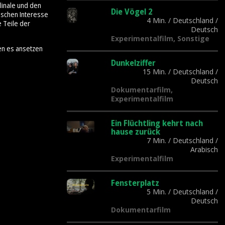
linale und den
Die Vögel 2
tischen Interesse
4 Min.
/
Deutschland
/
e Teile der
Deutsch
Experimentalfilm, Sonstige
en es ansetzen
Dunkelziffer
15 Min.
/
Deutschland
/
Deutsch
Dokumentarfilm,
Experimentalfilm
Ein Flüchtling kehrt nach
hause zurück
7 Min.
/
Deutschland
/
Arabisch
Experimentalfilm
Fensterplatz
5 Min.
/
Deutschland
/
Deutsch
Dokumentarfilm