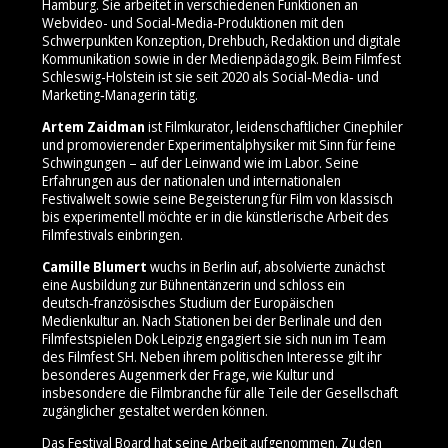
Hamburg. Sie arbeitet in verschiedenen Funktionen an
Webvideo- und Social‑Media‑Produktionen mit den
Schwerpunkten Konzeption, Drehbuch, Redaktion und digitale
Kommunikation sowie in der Medienpädagogik. Beim Filmfest
Schleswig-Holstein ist sie seit 2020 als Social‑Media‑ und
Marketing‑Managerin tätig.
Artem Zaidman
ist Filmkurator, leidenschaftlicher Cinephiler
und promovierender Experimentalphysiker mit Sinn für feine
Schwingungen – auf der Leinwand wie im Labor. Seine
Erfahrungen aus der nationalen und internationalen
Festivalwelt sowie seine Begeisterung für Film von klassisch
bis experimentell möchte er in die künstlerische Arbeit des
Filmfestivals einbringen.
Camille Blumert
wuchs in Berlin auf, absolvierte zunächst
eine Ausbildung zur Bühnentänzerin und schloss ein
deutsch‑französisches Studium der Europäischen
Medienkultur an. Nach Stationen bei der Berlinale und den
Filmfestspielen Dok Leipzig engagiert sie sich nun im Team
des Filmfest SH. Neben ihrem politischen Interesse gilt ihr
besonderes Augenmerk der Frage, wie Kultur und
insbesondere die Filmbranche für alle Teile der Gesellschaft
zugänglicher gestaltet werden können.
Das Festival Board hat seine Arbeit aufgenommen. Zu den