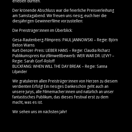
erleben durften.
Der krönende Abschluss war die feierliche Preisverleihung
am Samstagabend. Wir freuen uns riesig, euch hier die
diesjährigen Gewinnerfilme vorzustellen:
Die Preisträger:innen im Überblick:
Gesa-Rautenberg-Filmpreis: PAUL JANNOWSKI – Regie: Björn
Beton Warns
Kurt-Denzer-Preis: LIEBER HANS – Regie: Claudia Richarz
Publikumspreis Kurzfilmwettbewerb: WER WAR DR. LEVY? –
Regie: Sarah Gorf-Roloff
BLICKFANG: WHEN WILL THE DAY BREAK – Regie: Sanna
Liljander
Wir gratulieren allen Preisträger:innen von Herzen zu diesem
verdienten Erfolg! Ein riesiges Dankeschön geht auch an
unsere Jurys, alle Filmemacher:innen und natürlich an unser
fantastisches Publikum, das dieses Festival erst zu dem
macht, was es ist.
Wir sehen uns im nächsten Jahr!