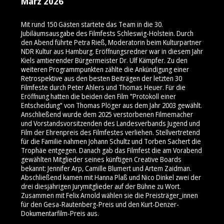
März 2026
Mit rund 150 Gästen startete das Team in die 30.
Jubiläumsausgabe des Filmfests Schleswig-Holstein. Durch
den Abend führte Petra Rieß, Moderatorin beim Kulturpartner
NDR Kultur aus Hamburg. Eröffnungsredner war in diesem Jahr
Kiels amtierender Bürgermeister Dr. Ulf Kämpfer. Zu den
weiteren Programmpunkten zählte die Ankündigung einer
Retrospektive aus den besten Beiträgen der letzten 30
Filmfeste durch Peter Ahlers und Thomas Heuer. Für die
Eröffnung hatten die beiden den Film "Protokoll einer
Entscheidung" von Thomas Plöger aus dem Jahr 2003 gewählt.
Anschließend wurde dem 2025 verstorbenen Filmemacher
und Vorstandsvorsitzenden des Landesverbands Jugend und
Film der Ehrenpreis des Filmfestes verliehen. Stellvertretend
für die Familie nahmen Johann Schultz und Torben Sachert die
Trophäe entgegen. Danach gab das Filmfest die am Vorabend
gewählten Mitglieder seines künftigen Creative Boards
bekannt: Jennifer Arp, Camille Blumert und Artem Zaidman.
Abschließend kamen mit Hanna Plaß und Nico Dinkel zwei der
drei diesjährigen Jurymitglieder auf der Bühne zu Wort.
Zusammen mit Felix Arnold wählen sie die Preisträger_innen
für den Gesa-Rautenberg-Preis und den Kurt-Denzer-
Dokumentarfilm-Preis aus.