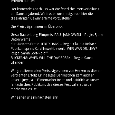
erleben durften.
Der krönende Abschluss war die feierliche Preisverleihung
am Samstagabend. Wir freuen uns riesig, euch hier die
diesjährigen Gewinnerfilme vorzustellen:
Die Preisträger:innen im Überblick:
Gesa-Rautenberg-Filmpreis: PAUL JANNOWSKI – Regie: Björn
Beton Warns
Kurt-Denzer-Preis: LIEBER HANS – Regie: Claudia Richarz
Publikumspreis Kurzfilmwettbewerb: WER WAR DR. LEVY? –
Regie: Sarah Gorf-Roloff
BLICKFANG: WHEN WILL THE DAY BREAK – Regie: Sanna
Liljander
Wir gratulieren allen Preisträger:innen von Herzen zu diesem
verdienten Erfolg! Ein riesiges Dankeschön geht auch an
unsere Jurys, alle Filmemacher:innen und natürlich an unser
fantastisches Publikum, das dieses Festival erst zu dem
macht, was es ist.
Wir sehen uns im nächsten Jahr!