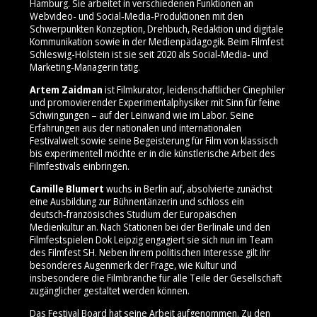
Hamburg. Sie arbeitet in verschiedenen Funktionen an
Webvideo- und Social‑Media‑Produktionen mit den
Schwerpunkten Konzeption, Drehbuch, Redaktion und digitale
Kommunikation sowie in der Medienpädagogik. Beim Filmfest
Schleswig-Holstein ist sie seit 2020 als Social‑Media‑ und
Marketing‑Managerin tätig.
Artem Zaidman
ist Filmkurator, leidenschaftlicher Cinephiler
und promovierender Experimentalphysiker mit Sinn für feine
Schwingungen – auf der Leinwand wie im Labor. Seine
Erfahrungen aus der nationalen und internationalen
Festivalwelt sowie seine Begeisterung für Film von klassisch
bis experimentell möchte er in die künstlerische Arbeit des
Filmfestivals einbringen.
Camille Blumert
wuchs in Berlin auf, absolvierte zunächst
eine Ausbildung zur Bühnentänzerin und schloss ein
deutsch‑französisches Studium der Europäischen
Medienkultur an. Nach Stationen bei der Berlinale und den
Filmfestspielen Dok Leipzig engagiert sie sich nun im Team
des Filmfest SH. Neben ihrem politischen Interesse gilt ihr
besonderes Augenmerk der Frage, wie Kultur und
insbesondere die Filmbranche für alle Teile der Gesellschaft
zugänglicher gestaltet werden können.
Das Festival Board hat seine Arbeit aufgenommen. Zu den