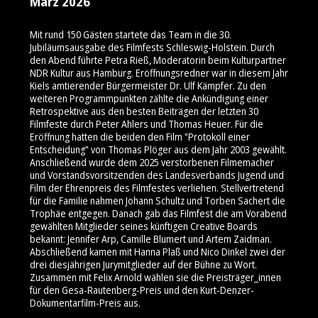
März 2026
Mit rund 150 Gästen startete das Team in die 30.
Jubiläumsausgabe des Filmfests Schleswig-Holstein. Durch
den Abend führte Petra Rieß, Moderatorin beim Kulturpartner
NDR Kultur aus Hamburg. Eröffnungsredner war in diesem Jahr
Kiels amtierender Bürgermeister Dr. Ulf Kämpfer. Zu den
weiteren Programmpunkten zählte die Ankündigung einer
Retrospektive aus den besten Beiträgen der letzten 30
Filmfeste durch Peter Ahlers und Thomas Heuer. Für die
Eröffnung hatten die beiden den Film "Protokoll einer
Entscheidung" von Thomas Plöger aus dem Jahr 2003 gewählt.
Anschließend wurde dem 2025 verstorbenen Filmemacher
und Vorstandsvorsitzenden des Landesverbands Jugend und
Film der Ehrenpreis des Filmfestes verliehen. Stellvertretend
für die Familie nahmen Johann Schultz und Torben Sachert die
Trophäe entgegen. Danach gab das Filmfest die am Vorabend
gewählten Mitglieder seines künftigen Creative Boards
bekannt: Jennifer Arp, Camille Blumert und Artem Zaidman.
Abschließend kamen mit Hanna Plaß und Nico Dinkel zwei der
drei diesjährigen Jurymitglieder auf der Bühne zu Wort.
Zusammen mit Felix Arnold wählen sie die Preisträger_innen
für den Gesa-Rautenberg-Preis und den Kurt-Denzer-
Dokumentarfilm-Preis aus.