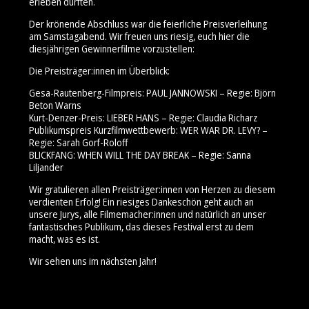
erleben durften.
Der krönende Abschluss war die feierliche Preisverleihung
am Samstagabend. Wir freuen uns riesig, euch hier die
diesjährigen Gewinnerfilme vorzustellen:
Die Preisträger:innen im Überblick:
Gesa-Rautenberg-Filmpreis: PAUL JANNOWSKI – Regie: Björn
Beton Warns
Kurt-Denzer-Preis: LIEBER HANS – Regie: Claudia Richarz
Publikumspreis Kurzfilmwettbewerb: WER WAR DR. LEVY? –
Regie: Sarah Gorf-Roloff
BLICKFANG: WHEN WILL THE DAY BREAK – Regie: Sanna
Liljander
Wir gratulieren allen Preisträger:innen von Herzen zu diesem
verdienten Erfolg! Ein riesiges Dankeschön geht auch an
unsere Jurys, alle Filmemacher:innen und natürlich an unser
fantastisches Publikum, das dieses Festival erst zu dem
macht, was es ist.
Wir sehen uns im nächsten Jahr!