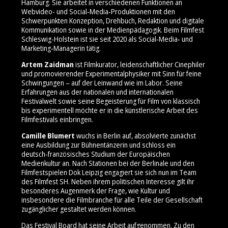
Hamburg. Sie arbeitet in verschiedenen Funktionen an
Webvideo- und Social‑Media‑Produktionen mit den
Schwerpunkten Konzeption, Drehbuch, Redaktion und digitale
Kommunikation sowie in der Medienpädagogik. Beim Filmfest
Schleswig-Holstein ist sie seit 2020 als Social‑Media‑ und
Marketing‑Managerin tätig.
Artem Zaidman
ist Filmkurator, leidenschaftlicher Cinephiler
und promovierender Experimentalphysiker mit Sinn für feine
Schwingungen – auf der Leinwand wie im Labor. Seine
Erfahrungen aus der nationalen und internationalen
Festivalwelt sowie seine Begeisterung für Film von klassisch
bis experimentell möchte er in die künstlerische Arbeit des
Filmfestivals einbringen.
Camille Blumert
wuchs in Berlin auf, absolvierte zunächst
eine Ausbildung zur Bühnentänzerin und schloss ein
deutsch‑französisches Studium der Europäischen
Medienkultur an. Nach Stationen bei der Berlinale und den
Filmfestspielen Dok Leipzig engagiert sie sich nun im Team
des Filmfest SH. Neben ihrem politischen Interesse gilt ihr
besonderes Augenmerk der Frage, wie Kultur und
insbesondere die Filmbranche für alle Teile der Gesellschaft
zugänglicher gestaltet werden können.
Das Festival Board hat seine Arbeit aufgenommen. Zu den