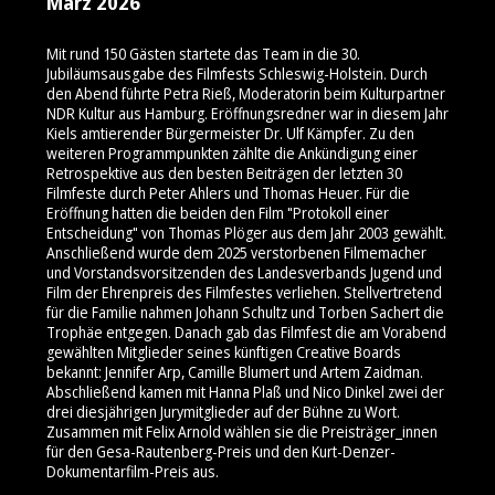
März 2026
Mit rund 150 Gästen startete das Team in die 30.
Jubiläumsausgabe des Filmfests Schleswig-Holstein. Durch
den Abend führte Petra Rieß, Moderatorin beim Kulturpartner
NDR Kultur aus Hamburg. Eröffnungsredner war in diesem Jahr
Kiels amtierender Bürgermeister Dr. Ulf Kämpfer. Zu den
weiteren Programmpunkten zählte die Ankündigung einer
Retrospektive aus den besten Beiträgen der letzten 30
Filmfeste durch Peter Ahlers und Thomas Heuer. Für die
Eröffnung hatten die beiden den Film "Protokoll einer
Entscheidung" von Thomas Plöger aus dem Jahr 2003 gewählt.
Anschließend wurde dem 2025 verstorbenen Filmemacher
und Vorstandsvorsitzenden des Landesverbands Jugend und
Film der Ehrenpreis des Filmfestes verliehen. Stellvertretend
für die Familie nahmen Johann Schultz und Torben Sachert die
Trophäe entgegen. Danach gab das Filmfest die am Vorabend
gewählten Mitglieder seines künftigen Creative Boards
bekannt: Jennifer Arp, Camille Blumert und Artem Zaidman.
Abschließend kamen mit Hanna Plaß und Nico Dinkel zwei der
drei diesjährigen Jurymitglieder auf der Bühne zu Wort.
Zusammen mit Felix Arnold wählen sie die Preisträger_innen
für den Gesa-Rautenberg-Preis und den Kurt-Denzer-
Dokumentarfilm-Preis aus.