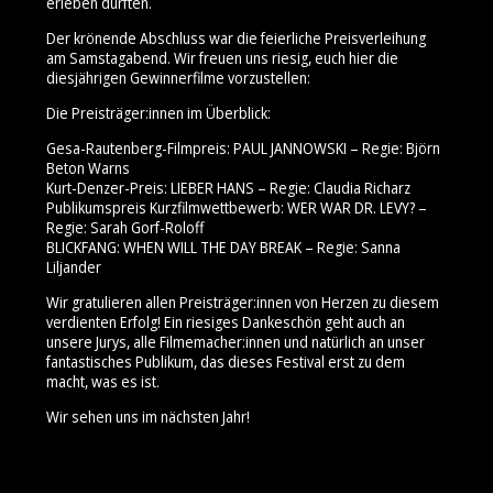
erleben durften.
Der krönende Abschluss war die feierliche Preisverleihung
am Samstagabend. Wir freuen uns riesig, euch hier die
diesjährigen Gewinnerfilme vorzustellen:
Die Preisträger:innen im Überblick:
Gesa-Rautenberg-Filmpreis: PAUL JANNOWSKI – Regie: Björn
Beton Warns
Kurt-Denzer-Preis: LIEBER HANS – Regie: Claudia Richarz
Publikumspreis Kurzfilmwettbewerb: WER WAR DR. LEVY? –
Regie: Sarah Gorf-Roloff
BLICKFANG: WHEN WILL THE DAY BREAK – Regie: Sanna
Liljander
Wir gratulieren allen Preisträger:innen von Herzen zu diesem
verdienten Erfolg! Ein riesiges Dankeschön geht auch an
unsere Jurys, alle Filmemacher:innen und natürlich an unser
fantastisches Publikum, das dieses Festival erst zu dem
macht, was es ist.
Wir sehen uns im nächsten Jahr!