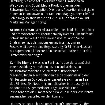
Hamburg. Sie arbeitet in verschiedenen Funktionen an
Webvideo- und Social‑Media‑Produktionen mit den
Schwerpunkten Konzeption, Drehbuch, Redaktion und digitale
Kommunikation sowie in der Medienpädagogik. Beim Filmfest
Schleswig-Holstein ist sie seit 2020 als Social‑Media‑ und
Marketing‑Managerin tätig.
Artem Zaidman
ist Filmkurator, leidenschaftlicher Cinephiler
und promovierender Experimentalphysiker mit Sinn für feine
Schwingungen – auf der Leinwand wie im Labor. Seine
Erfahrungen aus der nationalen und internationalen
Festivalwelt sowie seine Begeisterung für Film von klassisch
bis experimentell möchte er in die künstlerische Arbeit des
Filmfestivals einbringen.
Camille Blumert
wuchs in Berlin auf, absolvierte zunächst
eine Ausbildung zur Bühnentänzerin und schloss ein
deutsch‑französisches Studium der Europäischen
Medienkultur an. Nach Stationen bei der Berlinale und den
Filmfestspielen Dok Leipzig engagiert sie sich nun im Team
des Filmfest SH. Neben ihrem politischen Interesse gilt ihr
besonderes Augenmerk der Frage, wie Kultur und
insbesondere die Filmbranche für alle Teile der Gesellschaft
zugänglicher gestaltet werden können.
Das Festival Board hat seine Arbeit aufgenommen. Zu den