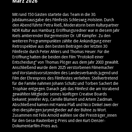
März 2026
Mit rund 150 Gästen startete das Team in die 30.
Jubiläumsausgabe des Filmfests Schleswig-Holstein. Durch
den Abend führte Petra Rieß, Moderatorin beim Kulturpartner
NDR Kultur aus Hamburg. Eröffnungsredner war in diesem Jahr
Kiels amtierender Bürgermeister Dr. Ulf Kämpfer. Zu den
weiteren Programmpunkten zählte die Ankündigung einer
Retrospektive aus den besten Beiträgen der letzten 30
Filmfeste durch Peter Ahlers und Thomas Heuer. Für die
Eröffnung hatten die beiden den Film "Protokoll einer
Entscheidung" von Thomas Plöger aus dem Jahr 2003 gewählt.
Anschließend wurde dem 2025 verstorbenen Filmemacher
und Vorstandsvorsitzenden des Landesverbands Jugend und
Film der Ehrenpreis des Filmfestes verliehen. Stellvertretend
für die Familie nahmen Johann Schultz und Torben Sachert die
Trophäe entgegen. Danach gab das Filmfest die am Vorabend
gewählten Mitglieder seines künftigen Creative Boards
bekannt: Jennifer Arp, Camille Blumert und Artem Zaidman.
Abschließend kamen mit Hanna Plaß und Nico Dinkel zwei der
drei diesjährigen Jurymitglieder auf der Bühne zu Wort.
Zusammen mit Felix Arnold wählen sie die Preisträger_innen
für den Gesa-Rautenberg-Preis und den Kurt-Denzer-
Dokumentarfilm-Preis aus.