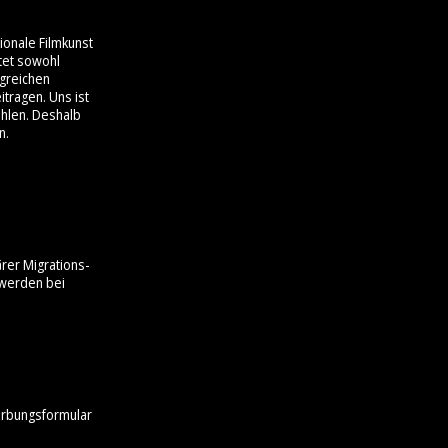
gionale Filmkunst
tet sowohl
lgreichen
itragen. Uns ist
ühlen. Deshalb
n.
rer Migrations-
werden bei
erbungsformular