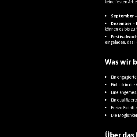
keine festen Arbe
September –
Dezember – 
können es bis zu
Festivalwoch
eingeladen, das Fe
Was wir b
Ein engagierte
Einblick in die
Eine angemes
Ein qualifizie
Freien Eintritt
Die Möglichkei
Über das 