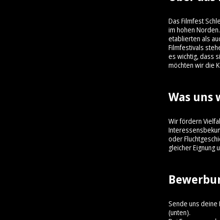
Das Filmfest Schle
im hohen Norden. 
etablierten als a
Filmfestivals ste
es wichtig, dass 
möchten wir die K
Was uns w
Wir fördern Vielfa
Interessensbekun
oder Fluchtgeschi
gleicher Eignung u
Bewerbu
Sende uns deine 
(unten).