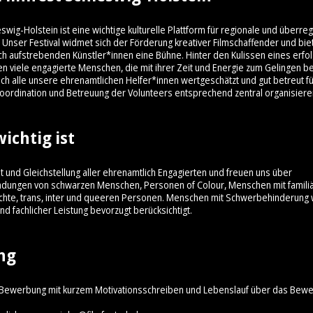
swig-Holstein ist eine wichtige kulturelle Plattform für regionale und überre
Unser Festival widmet sich der Förderung kreativer Filmschaffender und bie
uch aufstrebenden Künstler*innen eine Bühne. Hinter den Kulissen eines erfo
hen viele engagierte Menschen, die mit ihrer Zeit und Energie zum Gelingen be
sich alle unsere ehrenamtlichen Helfer*innen wertgeschätzt und gut betreut f
oordination und Betreuung der Volunteers entsprechend zentral organisiere
ichtig ist
lt und Gleichstellung aller ehrenamtlich Engagierten und freuen uns über
dungen von schwarzen Menschen, Personen of Colour, Menschen mit familiä
chte, trans
, inter
und queeren Personen. Menschen mit Schwerbehinderung 
nd fachlicher Leistung bevorzugt berücksichtigt.
ng
Bewerbung mit kurzem Motivationsschreiben und Lebenslauf über das Bew