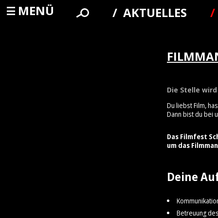
MENÜ
AKTUELLES
FILMMA
Die Stelle wir
Du liebst Film, h
Dann bist du bei u
Das Filmfest Sc
um das Filmma
Deine Au
Kommunikation
Betreuung des 