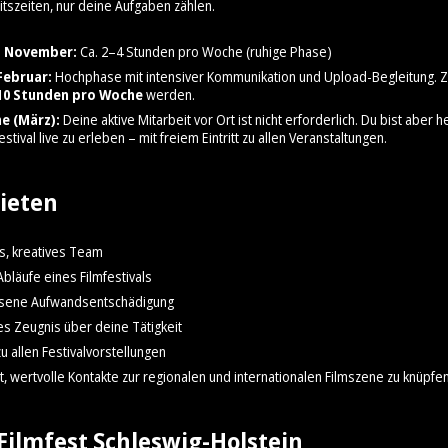
itszeiten, nur deine Aufgaben zählen.
 November:
Ca. 2–4 Stunden pro Woche (ruhige Phase)
Februar:
Hochphase mit intensiver Kommunikation und Upload-Begleitung. Z
10 Stunden pro Woche
werden.
e (März):
Deine aktive Mitarbeit vor Ort ist nicht erforderlich. Du bist aber he
stival live zu erleben – mit freiem Eintritt zu allen Veranstaltungen.
ieten
s, kreatives Team
 Abläufe eines Filmfestivals
sene Aufwandsentschädigung
rtes Zeugnis über deine Tätigkeit
 zu allen Festivalvorstellungen
t, wertvolle Kontakte zur regionalen und internationalen Filmszene zu knüpfe
Filmfest Schleswig-Holstein