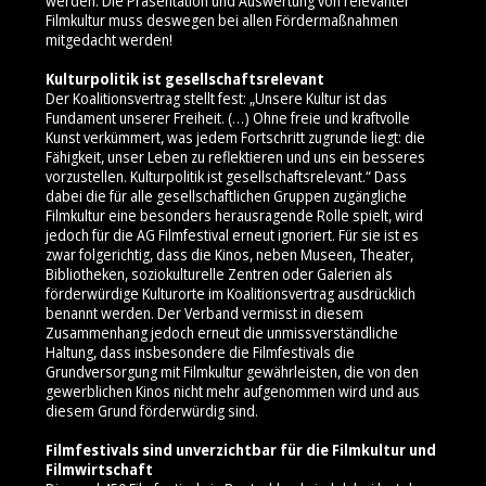
werden. Die Präsentation und Auswertung von relevanter
Filmkultur muss deswegen bei allen Fördermaßnahmen
mitgedacht werden!
Kulturpolitik ist gesellschaftsrelevant
Der Koalitionsvertrag stellt fest: „Unsere Kultur ist das
Fundament unserer Freiheit. (…) Ohne freie und kraftvolle
Kunst verkümmert, was jedem Fortschritt zugrunde liegt: die
Fähigkeit, unser Leben zu reflektieren und uns ein besseres
vorzustellen. Kulturpolitik ist gesellschaftsrelevant.“ Dass
dabei die für alle gesellschaftlichen Gruppen zugängliche
Filmkultur eine besonders herausragende Rolle spielt, wird
jedoch für die AG Filmfestival erneut ignoriert. Für sie ist es
zwar folgerichtig, dass die Kinos, neben Museen, Theater,
Bibliotheken, soziokulturelle Zentren oder Galerien als
förderwürdige Kulturorte im Koalitionsvertrag ausdrücklich
benannt werden. Der Verband vermisst in diesem
Zusammenhang jedoch erneut die unmissverständliche
Haltung, dass insbesondere die Filmfestivals die
Grundversorgung mit Filmkultur gewährleisten, die von den
gewerblichen Kinos nicht mehr aufgenommen wird und aus
diesem Grund förderwürdig sind.
Filmfestivals sind unverzichtbar für die Filmkultur und
Filmwirtschaft