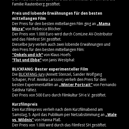
Familie Rautenberg gestiftet.
Preis und lobende Erwähnungen für den besten
mittellangen Film
Der Preis für den besten mittellangen Film ging an
„Mama
Micra“
von Rebecca Blöcher.
Der Preis von 1.000 Euro wird durch ComLine AV-Distributor
und das Filmfest SH gestiftet.
Dieselbe Jury verlieh auch zwei lobende Erwähnungen und
den Preis für den besten mittellangen Film:
"Onkels und ich"
von Klaus Hoefs
"Flut und Ebbe"
von Janis Westphal:
BLICKFANG: Bester experimenteller Film
Die
BLICKFANG-Jury
(Annett Stenzel, Sander Wolfgang
Schaper, Prof. Annika Larsson) verlieh den Preis für den
besten Experimentalfilm an
„Winter Portrait“
von Fernando
Saldivia Yáñez.
Der Preis von 500 Euro durch Filmkultur SH e.V. gestiftet.
Kurzfilmpreis
Den Kurzfilmpreis verlieh nach dem Kurzfilmabend am
Samstag, 5. April das Publikum per Netzabstimmung an
„Wale
vs. Wildnis“
von Hanna Plaß.
Der Preis von 1.000 wird durch das Filmfest SH gestiftet.