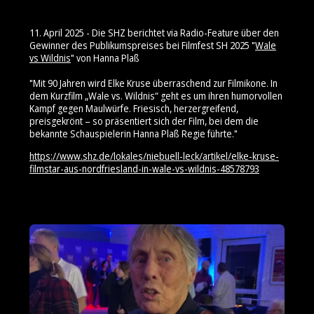
11. April 2025 - Die SHZ berichtet via Radio-Feature über den
Gewinner des Publikumspreises bei Filmfest SH 2025 "
Wale
vs Wildnis
" von Hanna Plaß
"Mit 90 Jahren wird Elke Kruse überraschend zur Filmikone. In
dem Kurzfilm „Wale vs. Wildnis“ geht es um ihren humorvollen
Kampf gegen Maulwürfe. Friesisch, herzergreifend,
preisgekrönt – so präsentiert sich der Film, bei dem die
bekannte Schauspielerin Hanna Plaß Regie führte."
https://www.shz.de/lokales/niebuell-leck/artikel/elke-kruse-
filmstar-aus-nordfriesland-in-wale-vs-wildnis-48578793