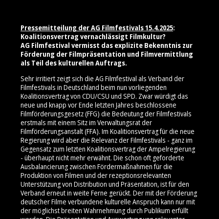
Pressemitteilung der AG Filmfestivals 15.4.2025
:
Koalitionsvertrag vernachlässigt Filmkultur?
AG Filmfestival vermisst das explizite Bekenntnis zur
Förderung der Filmpräsentation und Filmvermittlung
als Teil des kulturellen Auftrags.
Sehr irritiert zeigt sich die AG Filmfestival als Verband der
Filmfestivals in Deutschland beim nun vorliegenden
Koalitionsvertrag von CDU/CSU und SPD. Zwar würdigt das
neue und knapp vor Ende letzten Jahres beschlossene
Filmförderungsgesetz (FFG) die Bedeutung der Filmfestivals
erstmals mit einem Sitz im Verwaltungsrat der
Filmförderungsanstalt (FFA). Im Koalitionsvertrag für die neue
Regierung wird aber die Relevanz der Filmfestivals - ganz im
Gegensatz zum letzten Koalitionsvertrag der Ampelregierung
- überhaupt nicht mehr erwähnt. Die schon oft geforderte
Ausbalancierung zwischen Fördermaßnahmen für die
Produktion von Filmen und der rezeptionsrelevanten
Unterstützung von Distribution und Präsentation, ist für den
Verband erneut in weite Ferne gerückt. Der mit der Förderung
deutscher Filme verbundene kulturelle Anspruch kann nur mit
der möglichst breiten Wahrnehmung durch Publikum erfüllt