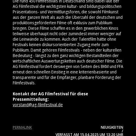
Die rund 450 Filmfestivals in Deutschland sind dabei laut der
AG Filmfestival die wichtigsten kultur- und bildungspolitischen
Präsentations- und Vermittlungsforen, die sowohl Filmkunst
aus der ganzen Welt als auch die Überzahl der deutschen und
produktionsgeförderten Filme oft exklusiv zum Publikum
bringen. Diese Filme schaffen es in den gewerblichen Kinos
teilweise überhaupt nicht oder zumindest immer weniger auf
die Leinwände zu kommen. Auch der Talentfilm hätte ohne
Festivals keinen diskursorientierten Zugang mehr zum
Publikum. Damit gehören Filmfestivals - neben der kulturellen
Bedeutung - längst zu den ganz wichtigen Bestandteilen der
wirtschaftlichen Auswertungsketten auch deutscher Filme. Die
AG Filmfestival fordert deswegen von Seiten des BKM und FFA
erneut den schnellen Einstieg in eine kriterienbasierte und
transparente und für die Empfänger, planbare Förderung der
Filmfestivals.
Kontakt der AG Filmfestival für diese
Pressemitteilung:
vorstand@ag-filmfestival.de
PERMALINK
NEUIGKEITEN
/
VERFASST AM
15.04.2025
UM 13:20 UHR