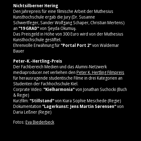
Nichtsilberner Hering
Den Jahrepreis für eine filmische Arbeit der Muthesius
Kunsthochschule ergab die Jury (Dr. Susanne
Schwertfeger, Sander Wolfgang Schaper, Christian Mertens)
an
"19 GRAD"
von Şeyda Okumuş.
Das Preisgeld in Höhe von 300 Euro wird von der Muthesius
Kunsthochschule gestiftet.
Ehrenvolle Erwähnung für
"Portal Port 2"
von Waldemar
Bauer
Peter-K.-Hertling-Preis
Der Fachbereich Medien und das Alumni-Netzwerk
mediaproducer.net verliehen den
Peter K. Hertling Filmpreis
für herausragende studentische Filme in drei Kategorien an
Studenten der Fachhochschule Kiel.
Corprate Video:
"Kielharmonia"
von Jonathan Suchocki (Buch
& Regie)
Kurzfilm:
"Stillstand"
von Kiara Sophie Meschede (Regie)
Dokumentation
"Lagerkunst: Jens Martin Sørensen"
von
Daria Leßner (Regie)
Fotos:
Eva Biederbeck