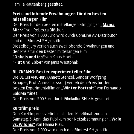
Familie Rautenberg gestiftet.
Preis und lobende Erwähnungen für den besten
mittellangen Film
Der Preis für den besten mittellangen Film ging an
„Mama
Micra“
von Rebecca Blöcher.
Der Preis von 1.000 Euro wird durch ComLine AV-Distributor
und das Filmfest SH gestiftet.
Dieselbe Jury verlieh auch zwei lobende Erwähnungen und
den Preis für den besten mittellangen Film:
"Onkels und ich"
von Klaus Hoefs
"Flut und Ebbe"
von Janis Westphal:
BLICKFANG: Bester experimenteller Film
Die
BLICKFANG-Jury
(Annett Stenzel, Sander Wolfgang
Schaper, Prof. Annika Larsson) verlieh den Preis für den
besten Experimentalfilm an
„Winter Portrait“
von Fernando
Saldivia Yáñez.
Der Preis von 500 Euro durch Filmkultur SH e.V. gestiftet.
Kurzfilmpreis
Den Kurzfilmpreis verlieh nach dem Kurzfilmabend am
Samstag, 5. April das Publikum per Netzabstimmung an
„Wale
vs. Wildnis“
von Hanna Plaß.
Der Preis von 1.000 wird durch das Filmfest SH gestiftet.