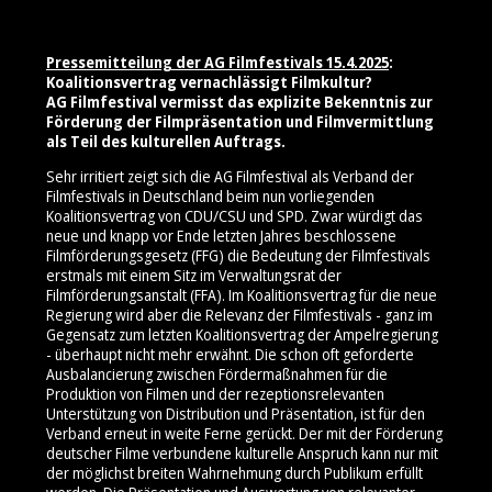
Pressemitteilung der AG Filmfestivals 15.4.2025
:
Koalitionsvertrag vernachlässigt Filmkultur?
AG Filmfestival vermisst das explizite Bekenntnis zur
Förderung der Filmpräsentation und Filmvermittlung
als Teil des kulturellen Auftrags.
Sehr irritiert zeigt sich die AG Filmfestival als Verband der
Filmfestivals in Deutschland beim nun vorliegenden
Koalitionsvertrag von CDU/CSU und SPD. Zwar würdigt das
neue und knapp vor Ende letzten Jahres beschlossene
Filmförderungsgesetz (FFG) die Bedeutung der Filmfestivals
erstmals mit einem Sitz im Verwaltungsrat der
Filmförderungsanstalt (FFA). Im Koalitionsvertrag für die neue
Regierung wird aber die Relevanz der Filmfestivals - ganz im
Gegensatz zum letzten Koalitionsvertrag der Ampelregierung
- überhaupt nicht mehr erwähnt. Die schon oft geforderte
Ausbalancierung zwischen Fördermaßnahmen für die
Produktion von Filmen und der rezeptionsrelevanten
Unterstützung von Distribution und Präsentation, ist für den
Verband erneut in weite Ferne gerückt. Der mit der Förderung
deutscher Filme verbundene kulturelle Anspruch kann nur mit
der möglichst breiten Wahrnehmung durch Publikum erfüllt