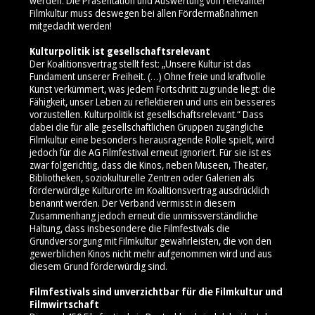
werden. Die Präsentation und Auswertung von relevanter
Filmkultur muss deswegen bei allen Fördermaßnahmen
mitgedacht werden!
Kulturpolitik ist gesellschaftsrelevant
Der Koalitionsvertrag stellt fest: „Unsere Kultur ist das
Fundament unserer Freiheit. (…) Ohne freie und kraftvolle
Kunst verkümmert, was jedem Fortschritt zugrunde liegt: die
Fähigkeit, unser Leben zu reflektieren und uns ein besseres
vorzustellen. Kulturpolitik ist gesellschaftsrelevant.“ Dass
dabei die für alle gesellschaftlichen Gruppen zugängliche
Filmkultur eine besonders herausragende Rolle spielt, wird
jedoch für die AG Filmfestival erneut ignoriert. Für sie ist es
zwar folgerichtig, dass die Kinos, neben Museen, Theater,
Bibliotheken, soziokulturelle Zentren oder Galerien als
förderwürdige Kulturorte im Koalitionsvertrag ausdrücklich
benannt werden. Der Verband vermisst in diesem
Zusammenhang jedoch erneut die unmissverständliche
Haltung, dass insbesondere die Filmfestivals die
Grundversorgung mit Filmkultur gewährleisten, die von den
gewerblichen Kinos nicht mehr aufgenommen wird und aus
diesem Grund förderwürdig sind.
Filmfestivals sind unverzichtbar für die Filmkultur und
Filmwirtschaft