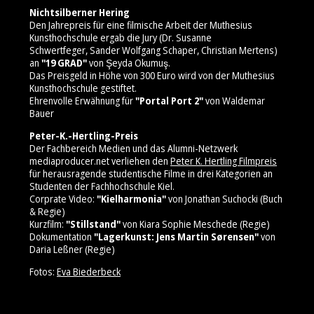
Nichtsilberner Hering
Den Jahrepreis für eine filmische Arbeit der Muthesius
Kunsthochschule ergab die Jury (Dr. Susanne
Schwertfeger, Sander Wolfgang Schaper, Christian Mertens)
an
"19 GRAD"
von Şeyda Okumuş.
Das Preisgeld in Höhe von 300 Euro wird von der Muthesius
Kunsthochschule gestiftet.
Ehrenvolle Erwähnung für
"Portal Port 2"
von Waldemar
Bauer
Peter-K.-Hertling-Preis
Der Fachbereich Medien und das Alumni-Netzwerk
mediaproducer.net verliehen den
Peter K. Hertling Filmpreis
für herausragende studentische Filme in drei Kategorien an
Studenten der Fachhochschule Kiel.
Corprate Video:
"Kielharmonia"
von Jonathan Suchocki (Buch
& Regie)
Kurzfilm:
"Stillstand"
von Kiara Sophie Meschede (Regie)
Dokumentation
"Lagerkunst: Jens Martin Sørensen"
von
Daria Leßner (Regie)
Fotos:
Eva Biederbeck