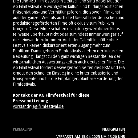
Die rund 450 Filmfestivals in Deutschland sind dabei laut der
AG Filmfestival die wichtigsten kultur- und bildungspolitischen
Präsentations- und Vermittlungsforen, die sowohl Filmkunst
aus der ganzen Welt als auch die Überzahl der deutschen und
produktionsgeförderten Filme oft exklusiv zum Publikum
bringen. Diese Filme schaffen es in den gewerblichen Kinos
teilweise überhaupt nicht oder zumindest immer weniger auf
die Leinwände zu kommen. Auch der Talentfilm hätte ohne
Festivals keinen diskursorientierten Zugang mehr zum
Publikum. Damit gehören Filmfestivals - neben der kulturellen
Bedeutung - längst zu den ganz wichtigen Bestandteilen der
wirtschaftlichen Auswertungsketten auch deutscher Filme. Die
AG Filmfestival fordert deswegen von Seiten des BKM und FFA
erneut den schnellen Einstieg in eine kriterienbasierte und
transparente und für die Empfänger, planbare Förderung der
Filmfestivals.
Kontakt der AG Filmfestival für diese
Pressemitteilung:
vorstand@ag-filmfestival.de
PERMALINK
NEUIGKEITEN
/
VERFASST AM
15.04.2025
UM 13:20 UHR