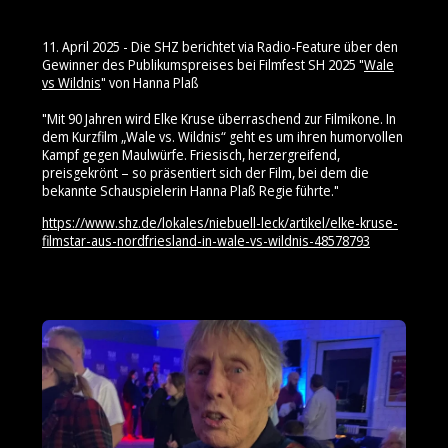
11. April 2025 - Die SHZ berichtet via Radio-Feature über den
Gewinner des Publikumspreises bei Filmfest SH 2025 "
Wale
vs Wildnis
" von Hanna Plaß
"Mit 90 Jahren wird Elke Kruse überraschend zur Filmikone. In
dem Kurzfilm „Wale vs. Wildnis“ geht es um ihren humorvollen
Kampf gegen Maulwürfe. Friesisch, herzergreifend,
preisgekrönt – so präsentiert sich der Film, bei dem die
bekannte Schauspielerin Hanna Plaß Regie führte."
https://www.shz.de/lokales/niebuell-leck/artikel/elke-kruse-
filmstar-aus-nordfriesland-in-wale-vs-wildnis-48578793