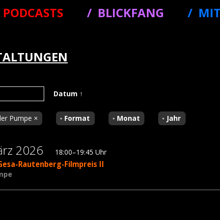
PODCASTS
BLICKFANG
MI
TALTUNGEN
Datum
↑
 der Pumpe ×
Format
Monat
Jahr
ärz 2026
18:00–19:45 Uhr
esa-Rautenberg-Filmpreis II
umpe