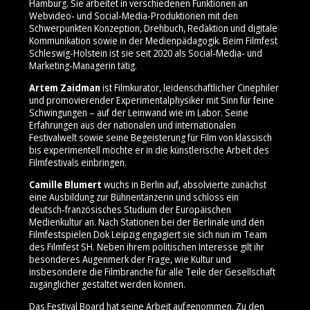
Hamburg. Sie arbeitet in verschiedenen Funktionen an
Webvideo- und Social‑Media‑Produktionen mit den
Schwerpunkten Konzeption, Drehbuch, Redaktion und digitale
Kommunikation sowie in der Medienpädagogik. Beim Filmfest
Schleswig-Holstein ist sie seit 2020 als Social‑Media‑ und
Marketing‑Managerin tätig.
Artem Zaidman
ist Filmkurator, leidenschaftlicher Cinephiler
und promovierender Experimentalphysiker mit Sinn für feine
Schwingungen – auf der Leinwand wie im Labor. Seine
Erfahrungen aus der nationalen und internationalen
Festivalwelt sowie seine Begeisterung für Film von klassisch
bis experimentell möchte er in die künstlerische Arbeit des
Filmfestivals einbringen.
Camille Blumert
wuchs in Berlin auf, absolvierte zunächst
eine Ausbildung zur Bühnentänzerin und schloss ein
deutsch‑französisches Studium der Europäischen
Medienkultur an. Nach Stationen bei der Berlinale und den
Filmfestspielen Dok Leipzig engagiert sie sich nun im Team
des Filmfest SH. Neben ihrem politischen Interesse gilt ihr
besonderes Augenmerk der Frage, wie Kultur und
insbesondere die Filmbranche für alle Teile der Gesellschaft
zugänglicher gestaltet werden können.
Das Festival Board hat seine Arbeit aufgenommen. Zu den