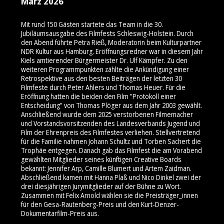
März 2026
Mit rund 150 Gästen startete das Team in die 30.
Jubiläumsausgabe des Filmfests Schleswig-Holstein. Durch
den Abend führte Petra Rieß, Moderatorin beim Kulturpartner
NDR Kultur aus Hamburg. Eröffnungsredner war in diesem Jahr
Kiels amtierender Bürgermeister Dr. Ulf Kämpfer. Zu den
weiteren Programmpunkten zählte die Ankündigung einer
Retrospektive aus den besten Beiträgen der letzten 30
Filmfeste durch Peter Ahlers und Thomas Heuer. Für die
Eröffnung hatten die beiden den Film "Protokoll einer
Entscheidung" von Thomas Plöger aus dem Jahr 2003 gewählt.
Anschließend wurde dem 2025 verstorbenen Filmemacher
und Vorstandsvorsitzenden des Landesverbands Jugend und
Film der Ehrenpreis des Filmfestes verliehen. Stellvertretend
für die Familie nahmen Johann Schultz und Torben Sachert die
Trophäe entgegen. Danach gab das Filmfest die am Vorabend
gewählten Mitglieder seines künftigen Creative Boards
bekannt: Jennifer Arp, Camille Blumert und Artem Zaidman.
Abschließend kamen mit Hanna Plaß und Nico Dinkel zwei der
drei diesjährigen Jurymitglieder auf der Bühne zu Wort.
Zusammen mit Felix Arnold wählen sie die Preisträger_innen
für den Gesa-Rautenberg-Preis und den Kurt-Denzer-
Dokumentarfilm-Preis aus.