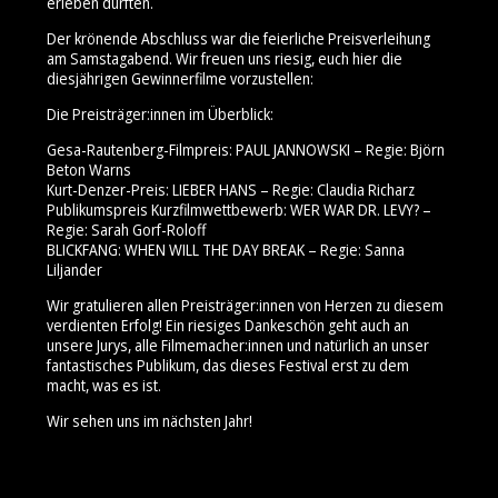
erleben durften.
Der krönende Abschluss war die feierliche Preisverleihung
am Samstagabend. Wir freuen uns riesig, euch hier die
diesjährigen Gewinnerfilme vorzustellen:
Die Preisträger:innen im Überblick:
Gesa-Rautenberg-Filmpreis: PAUL JANNOWSKI – Regie: Björn
Beton Warns
Kurt-Denzer-Preis: LIEBER HANS – Regie: Claudia Richarz
Publikumspreis Kurzfilmwettbewerb: WER WAR DR. LEVY? –
Regie: Sarah Gorf-Roloff
BLICKFANG: WHEN WILL THE DAY BREAK – Regie: Sanna
Liljander
Wir gratulieren allen Preisträger:innen von Herzen zu diesem
verdienten Erfolg! Ein riesiges Dankeschön geht auch an
unsere Jurys, alle Filmemacher:innen und natürlich an unser
fantastisches Publikum, das dieses Festival erst zu dem
macht, was es ist.
Wir sehen uns im nächsten Jahr!