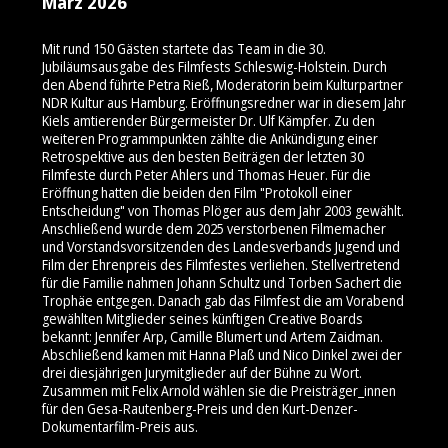
März 2026
Mit rund 150 Gästen startete das Team in die 30.
Jubiläumsausgabe des Filmfests Schleswig-Holstein. Durch
den Abend führte Petra Rieß, Moderatorin beim Kulturpartner
NDR Kultur aus Hamburg. Eröffnungsredner war in diesem Jahr
Kiels amtierender Bürgermeister Dr. Ulf Kämpfer. Zu den
weiteren Programmpunkten zählte die Ankündigung einer
Retrospektive aus den besten Beiträgen der letzten 30
Filmfeste durch Peter Ahlers und Thomas Heuer. Für die
Eröffnung hatten die beiden den Film "Protokoll einer
Entscheidung" von Thomas Plöger aus dem Jahr 2003 gewählt.
Anschließend wurde dem 2025 verstorbenen Filmemacher
und Vorstandsvorsitzenden des Landesverbands Jugend und
Film der Ehrenpreis des Filmfestes verliehen. Stellvertretend
für die Familie nahmen Johann Schultz und Torben Sachert die
Trophäe entgegen. Danach gab das Filmfest die am Vorabend
gewählten Mitglieder seines künftigen Creative Boards
bekannt: Jennifer Arp, Camille Blumert und Artem Zaidman.
Abschließend kamen mit Hanna Plaß und Nico Dinkel zwei der
drei diesjährigen Jurymitglieder auf der Bühne zu Wort.
Zusammen mit Felix Arnold wählen sie die Preisträger_innen
für den Gesa-Rautenberg-Preis und den Kurt-Denzer-
Dokumentarfilm-Preis aus.