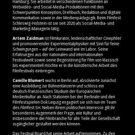
Hamburg. Sie arbeitet in verschiedenen Funktionen an
Webvideo- und Social‑Media‑Produktionen mit den
Schwerpunkten Konzeption, Drehbuch, Redaktion und digitale
Kommunikation sowie in der Medienpädagogik. Beim Filmfest
Schleswig-Holstein ist sie seit 2020 als Social‑Media‑ und
Marketing‑Managerin tätig.
Artem Zaidman
ist Filmkurator, leidenschaftlicher Cinephiler
und promovierender Experimentalphysiker mit Sinn für feine
Schwingungen – auf der Leinwand wie im Labor. Seine
Erfahrungen aus der nationalen und internationalen
Festivalwelt sowie seine Begeisterung für Film von klassisch
bis experimentell möchte er in die künstlerische Arbeit des
Filmfestivals einbringen.
Camille Blumert
wuchs in Berlin auf, absolvierte zunächst
eine Ausbildung zur Bühnentänzerin und schloss ein
deutsch‑französisches Studium der Europäischen
Medienkultur an. Nach Stationen bei der Berlinale und den
Filmfestspielen Dok Leipzig engagiert sie sich nun im Team
des Filmfest SH. Neben ihrem politischen Interesse gilt ihr
besonderes Augenmerk der Frage, wie Kultur und
insbesondere die Filmbranche für alle Teile der Gesellschaft
zugänglicher gestaltet werden können.
Das Festival Board hat seine Arbeit aufgenommen. Zu den