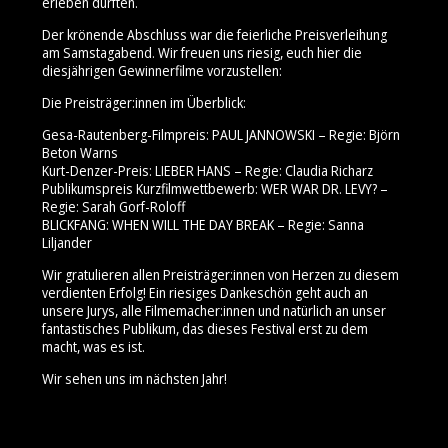
erleben durften.
Der krönende Abschluss war die feierliche Preisverleihung
am Samstagabend. Wir freuen uns riesig, euch hier die
diesjährigen Gewinnerfilme vorzustellen:
Die Preisträger:innen im Überblick:
Gesa-Rautenberg-Filmpreis: PAUL JANNOWSKI – Regie: Björn
Beton Warns
Kurt-Denzer-Preis: LIEBER HANS – Regie: Claudia Richarz
Publikumspreis Kurzfilmwettbewerb: WER WAR DR. LEVY? –
Regie: Sarah Gorf-Roloff
BLICKFANG: WHEN WILL THE DAY BREAK – Regie: Sanna
Liljander
Wir gratulieren allen Preisträger:innen von Herzen zu diesem
verdienten Erfolg! Ein riesiges Dankeschön geht auch an
unsere Jurys, alle Filmemacher:innen und natürlich an unser
fantastisches Publikum, das dieses Festival erst zu dem
macht, was es ist.
Wir sehen uns im nächsten Jahr!