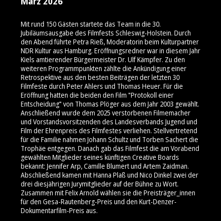
März 2026
Mit rund 150 Gästen startete das Team in die 30.
Jubiläumsausgabe des Filmfests Schleswig-Holstein. Durch
den Abend führte Petra Rieß, Moderatorin beim Kulturpartner
NDR Kultur aus Hamburg. Eröffnungsredner war in diesem Jahr
Kiels amtierender Bürgermeister Dr. Ulf Kämpfer. Zu den
weiteren Programmpunkten zählte die Ankündigung einer
Retrospektive aus den besten Beiträgen der letzten 30
Filmfeste durch Peter Ahlers und Thomas Heuer. Für die
Eröffnung hatten die beiden den Film "Protokoll einer
Entscheidung" von Thomas Plöger aus dem Jahr 2003 gewählt.
Anschließend wurde dem 2025 verstorbenen Filmemacher
und Vorstandsvorsitzenden des Landesverbands Jugend und
Film der Ehrenpreis des Filmfestes verliehen. Stellvertretend
für die Familie nahmen Johann Schultz und Torben Sachert die
Trophäe entgegen. Danach gab das Filmfest die am Vorabend
gewählten Mitglieder seines künftigen Creative Boards
bekannt: Jennifer Arp, Camille Blumert und Artem Zaidman.
Abschließend kamen mit Hanna Plaß und Nico Dinkel zwei der
drei diesjährigen Jurymitglieder auf der Bühne zu Wort.
Zusammen mit Felix Arnold wählen sie die Preisträger_innen
für den Gesa-Rautenberg-Preis und den Kurt-Denzer-
Dokumentarfilm-Preis aus.