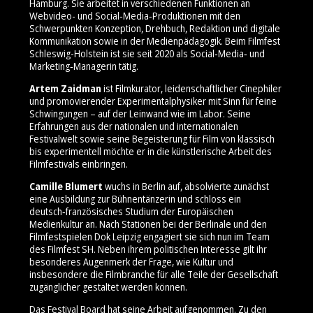
Hamburg. Sie arbeitet in verschiedenen Funktionen an
Webvideo- und Social‑Media‑Produktionen mit den
Schwerpunkten Konzeption, Drehbuch, Redaktion und digitale
Kommunikation sowie in der Medienpädagogik. Beim Filmfest
Schleswig-Holstein ist sie seit 2020 als Social‑Media‑ und
Marketing‑Managerin tätig.
Artem Zaidman
ist Filmkurator, leidenschaftlicher Cinephiler
und promovierender Experimentalphysiker mit Sinn für feine
Schwingungen – auf der Leinwand wie im Labor. Seine
Erfahrungen aus der nationalen und internationalen
Festivalwelt sowie seine Begeisterung für Film von klassisch
bis experimentell möchte er in die künstlerische Arbeit des
Filmfestivals einbringen.
Camille Blumert
wuchs in Berlin auf, absolvierte zunächst
eine Ausbildung zur Bühnentänzerin und schloss ein
deutsch‑französisches Studium der Europäischen
Medienkultur an. Nach Stationen bei der Berlinale und den
Filmfestspielen Dok Leipzig engagiert sie sich nun im Team
des Filmfest SH. Neben ihrem politischen Interesse gilt ihr
besonderes Augenmerk der Frage, wie Kultur und
insbesondere die Filmbranche für alle Teile der Gesellschaft
zugänglicher gestaltet werden können.
Das Festival Board hat seine Arbeit aufgenommen. Zu den