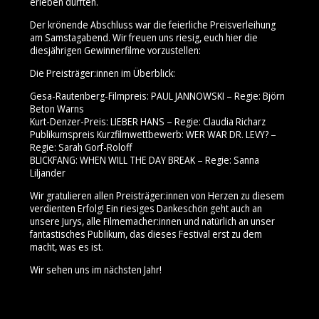
erleben durften.
Der krönende Abschluss war die feierliche Preisverleihung
am Samstagabend. Wir freuen uns riesig, euch hier die
diesjährigen Gewinnerfilme vorzustellen:
Die Preisträger:innen im Überblick:
Gesa-Rautenberg-Filmpreis: PAUL JANNOWSKI – Regie: Björn
Beton Warns
Kurt-Denzer-Preis: LIEBER HANS – Regie: Claudia Richarz
Publikumspreis Kurzfilmwettbewerb: WER WAR DR. LEVY? –
Regie: Sarah Gorf-Roloff
BLICKFANG: WHEN WILL THE DAY BREAK – Regie: Sanna
Liljander
Wir gratulieren allen Preisträger:innen von Herzen zu diesem
verdienten Erfolg! Ein riesiges Dankeschön geht auch an
unsere Jurys, alle Filmemacher:innen und natürlich an unser
fantastisches Publikum, das dieses Festival erst zu dem
macht, was es ist.
Wir sehen uns im nächsten Jahr!