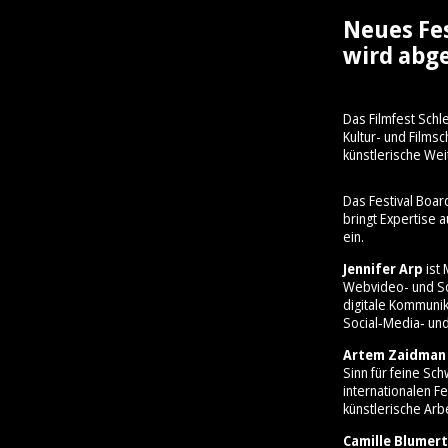
Neues Fe
wird abge
Das Filmfest Schl
Kultur- und Film
künstlerische Wei
Das Festival Boar
bringt Expertise 
ein.
Jennifer Arp
ist 
Webvideo- und So
digitale Kommunik
Social‑Media‑ und
Artem Zaidman
Sinn für feine Sc
internationalen Fe
künstlerische Arbe
Camille Blumert