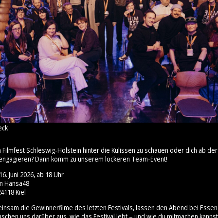
eck
m Filmfest Schleswig‑Holstein hinter die Kulissen zu schauen oder dich ab 
engagieren? Dann komm zu unserem lockeren Team‑Event!
6. Juni 2026, ab 18 Uhr
um Hansa48
4118 Kiel
insam die Gewinnerfilme des letzten Festivals, lassen den Abend bei Esse
uschen uns darüber aus, wie das Festival lebt – und wie du mitmachen kannst