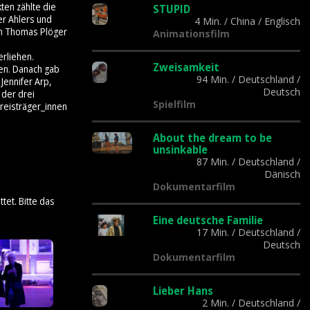
ten zählte die
STUPID
er Ahlers und
4 Min.
/
China
/
Englisch
on Thomas Plöger
Animationsfilm
rliehen.
Zweisamkeit
gen. Danach gab
94 Min.
/
Deutschland
/
Jennifer Arp,
Deutsch
 der drei
Spielfilm
Preisträger_innen
About the dream to be
unsinkable
87 Min.
/
Deutschland
/
Dänisch
Dokumentarfilm
tet. Bitte das
Eine deutsche Familie
17 Min.
/
Deutschland
/
Deutsch
Dokumentarfilm
Lieber Hans
2 Min.
/
Deutschland
/