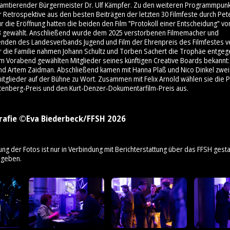
 amtierender Bürgermeister Dr. Ulf Kämpfer. Zu den weiteren Programmpunk
 Retrospektive aus den besten Beiträgen der letzten 30 Filmfeste durch Pet
 die Eröffnung hatten die beiden den Film "Protokoll einer Entscheidung" v
3 gewählt. Anschließend wurde dem 2025 verstorbenen Filmemacher und
enden des Landesverbands Jugend und Film der Ehrenpreis des Filmfestes ve
ür die Familie nahmen Johann Schultz und Torben Sachert die Trophäe entge
am Vorabend gewählten Mitglieder seines künftigen Creative Boards bekannt: 
nd Artem Zaidman. Abschließend kamen mit Hanna Plaß und Nico Dinkel zwei
mitglieder auf der Bühne zu Wort. Zusammen mit Felix Arnold wählen sie die 
tenberg-Preis und den Kurt-Denzer-Dokumentarfilm-Preis aus.
rafie ©Eva Biederbeck/FFSH 2026
ung der Fotos ist nur in Verbindung mit Berichterstattung über das FFSH gestat
ngeben.