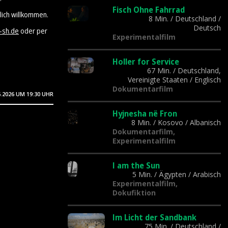
Fisch Ohne Fahrrad
lich willkommen.
8 Min.
/
Deutschland
/
Deutsch
-sh.de
oder per
Experimentalfilm
Holler for Service
67 Min.
/
Deutschland,
Vereinigte Staaten
/
Englisch
Dokumentarfilm
6.2026
UM 19:30 UHR
Hyjnesha në Fron
8 Min.
/
Kosovo
/
Albanisch
Dokumentarfilm,
Experimentalfilm
I am the Sun
5 Min.
/
Ägypten
/
Arabisch
Experimentalfilm,
Dokufiktion
Im Licht der Sandbank
75 Min.
/
Deutschland
/