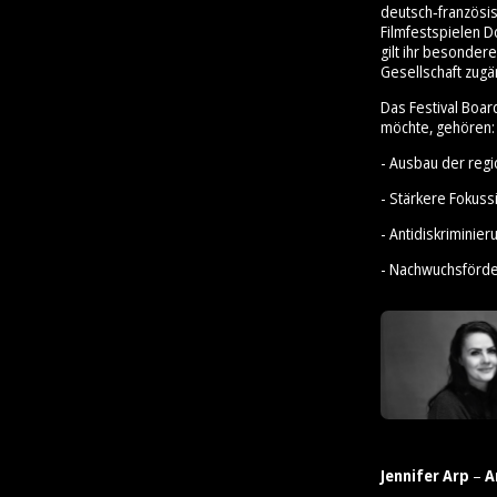
deutsch‑französis
Filmfestspielen D
gilt ihr besonder
Gesellschaft zugä
Das Festival Boar
möchte, gehören:
- Ausbau der reg
- Stärkere Fokus
- Antidiskrimini
- Nachwuchsförd
Jennifer Arp
–
A