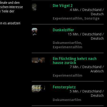
linale und den
Die Vögel 2
tischen Interesse
4 Min.
/
Deutschland
/
e Teile der
Deutsch
Experimentalfilm, Sonstige
en es ansetzen
Dunkelziffer
15 Min.
/
Deutschland
/
Deutsch
Dokumentarfilm,
Experimentalfilm
Ein Flüchtling kehrt nach
hause zurück
7 Min.
/
Deutschland
/
Arabisch
Experimentalfilm
Fensterplatz
5 Min.
/
Deutschland
/
Deutsch
Dokumentarfilm