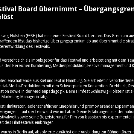
stival Board übernimmt – Übergangsgr
löst
eswig-Holstein (FFSH) hat ein neues Festival Board berufen. Das Gremium au
schaffenden löst das bisherige Übergangsgremium ab und übernimmt die stra
terentwicklung des Festivals.
d versteht sich als Impulsgeber für das Festival und arbeitet eng mit dem 
aus den Bereichen Kuratierung, Medienproduktion, Festivalmanagement und Ku
Medienschaffende aus Kiel und lebt in Hamburg. Sie arbeitet in verschiedene
cial‑Media‑Produktionen mit den Schwerpunkten Konzeption, Drehbuch, Re
ation sowie in der Medienpädagogik. Beim Filmfest Schleswig-Holstein ist sie
 Marketing‑Managerin tätig.
ist Filmkurator, leidenschaftlicher Cinephiler und promovierender Experimen
hwingungen – auf der Leinwand wie im Labor. Seine Erfahrungen aus der nati
stivalwelt sowie seine Begeisterung für Film von klassisch bis experimentell 
it des Filmfestivals einbringen.
wuchs in Berlin auf, absolvierte zunächst eine Ausbildung zur Bühnentänzeri