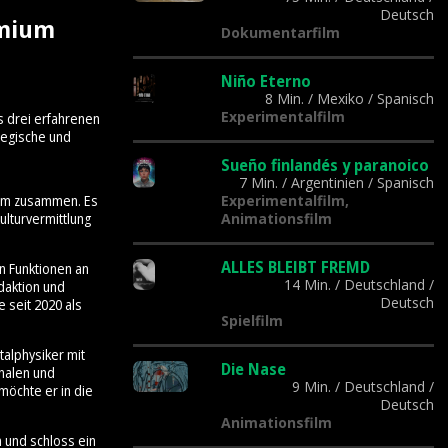
Deutsch
emium
Dokumentarfilm
Niño Eterno
8 Min.
/
Mexiko
/
Spanisch
Experimentalfilm
s drei erfahrenen
tegische und
Sueño finlandés y paranoico
7 Min.
/
Argentinien
/
Spanisch
Experimentalfilm,
Team zusammen. Es
Animationsfilm
lturvermittlung
ALLES BLEIBT FREMD
n Funktionen an
14 Min.
/
Deutschland
/
daktion und
Deutsch
 seit 2020 als
Spielfilm
talphysiker mit
Die Nase
onalen und
9 Min.
/
Deutschland
/
möchte er in die
Deutsch
Animationsfilm
n und schloss ein