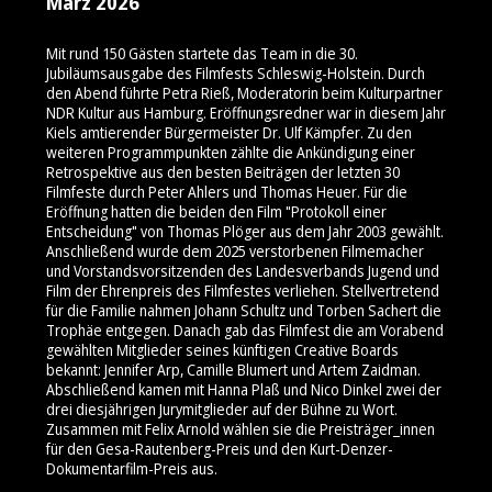
März 2026
Mit rund 150 Gästen startete das Team in die 30.
Jubiläumsausgabe des Filmfests Schleswig-Holstein. Durch
den Abend führte Petra Rieß, Moderatorin beim Kulturpartner
NDR Kultur aus Hamburg. Eröffnungsredner war in diesem Jahr
Kiels amtierender Bürgermeister Dr. Ulf Kämpfer. Zu den
weiteren Programmpunkten zählte die Ankündigung einer
Retrospektive aus den besten Beiträgen der letzten 30
Filmfeste durch Peter Ahlers und Thomas Heuer. Für die
Eröffnung hatten die beiden den Film "Protokoll einer
Entscheidung" von Thomas Plöger aus dem Jahr 2003 gewählt.
Anschließend wurde dem 2025 verstorbenen Filmemacher
und Vorstandsvorsitzenden des Landesverbands Jugend und
Film der Ehrenpreis des Filmfestes verliehen. Stellvertretend
für die Familie nahmen Johann Schultz und Torben Sachert die
Trophäe entgegen. Danach gab das Filmfest die am Vorabend
gewählten Mitglieder seines künftigen Creative Boards
bekannt: Jennifer Arp, Camille Blumert und Artem Zaidman.
Abschließend kamen mit Hanna Plaß und Nico Dinkel zwei der
drei diesjährigen Jurymitglieder auf der Bühne zu Wort.
Zusammen mit Felix Arnold wählen sie die Preisträger_innen
für den Gesa-Rautenberg-Preis und den Kurt-Denzer-
Dokumentarfilm-Preis aus.