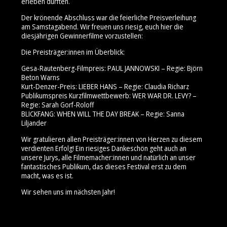
erleben durften.
Der krönende Abschluss war die feierliche Preisverleihung
am Samstagabend. Wir freuen uns riesig, euch hier die
diesjährigen Gewinnerfilme vorzustellen:
Die Preisträger:innen im Überblick:
Gesa-Rautenberg-Filmpreis: PAUL JANNOWSKI – Regie: Björn
Beton Warns
Kurt-Denzer-Preis: LIEBER HANS – Regie: Claudia Richarz
Publikumspreis Kurzfilmwettbewerb: WER WAR DR. LEVY? –
Regie: Sarah Gorf-Roloff
BLICKFANG: WHEN WILL THE DAY BREAK – Regie: Sanna
Liljander
Wir gratulieren allen Preisträger:innen von Herzen zu diesem
verdienten Erfolg! Ein riesiges Dankeschön geht auch an
unsere Jurys, alle Filmemacher:innen und natürlich an unser
fantastisches Publikum, das dieses Festival erst zu dem
macht, was es ist.
Wir sehen uns im nächsten Jahr!