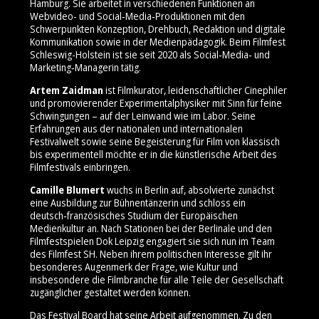
Hamburg. Sie arbeitet in verschiedenen Funktionen an
Webvideo- und Social‑Media‑Produktionen mit den
Schwerpunkten Konzeption, Drehbuch, Redaktion und digitale
Kommunikation sowie in der Medienpädagogik. Beim Filmfest
Schleswig-Holstein ist sie seit 2020 als Social‑Media‑ und
Marketing‑Managerin tätig.
Artem Zaidman
ist Filmkurator, leidenschaftlicher Cinephiler
und promovierender Experimentalphysiker mit Sinn für feine
Schwingungen – auf der Leinwand wie im Labor. Seine
Erfahrungen aus der nationalen und internationalen
Festivalwelt sowie seine Begeisterung für Film von klassisch
bis experimentell möchte er in die künstlerische Arbeit des
Filmfestivals einbringen.
Camille Blumert
wuchs in Berlin auf, absolvierte zunächst
eine Ausbildung zur Bühnentänzerin und schloss ein
deutsch‑französisches Studium der Europäischen
Medienkultur an. Nach Stationen bei der Berlinale und den
Filmfestspielen Dok Leipzig engagiert sie sich nun im Team
des Filmfest SH. Neben ihrem politischen Interesse gilt ihr
besonderes Augenmerk der Frage, wie Kultur und
insbesondere die Filmbranche für alle Teile der Gesellschaft
zugänglicher gestaltet werden können.
Das Festival Board hat seine Arbeit aufgenommen. Zu den