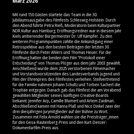
März 2026
Mit rund 150 Gästen startete das Team in die 30.
Jubiläumsausgabe des Filmfests Schleswig-Holstein. Durch
den Abend führte Petra Rieß, Moderatorin beim Kulturpartner
NDR Kultur aus Hamburg. Eröffnungsredner war in diesem Jahr
Kiels amtierender Bürgermeister Dr. Ulf Kämpfer. Zu den
weiteren Programmpunkten zählte die Ankündigung einer
Retrospektive aus den besten Beiträgen der letzten 30
Filmfeste durch Peter Ahlers und Thomas Heuer. Für die
Eröffnung hatten die beiden den Film "Protokoll einer
Entscheidung" von Thomas Plöger aus dem Jahr 2003 gewählt.
Anschließend wurde dem 2025 verstorbenen Filmemacher
und Vorstandsvorsitzenden des Landesverbands Jugend und
Film der Ehrenpreis des Filmfestes verliehen. Stellvertretend
für die Familie nahmen Johann Schultz und Torben Sachert die
Trophäe entgegen. Danach gab das Filmfest die am Vorabend
gewählten Mitglieder seines künftigen Creative Boards
bekannt: Jennifer Arp, Camille Blumert und Artem Zaidman.
Abschließend kamen mit Hanna Plaß und Nico Dinkel zwei der
drei diesjährigen Jurymitglieder auf der Bühne zu Wort.
Zusammen mit Felix Arnold wählen sie die Preisträger_innen
für den Gesa-Rautenberg-Preis und den Kurt-Denzer-
Dokumentarfilm-Preis aus.