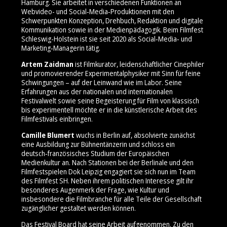
Hamburg. Sie arbeitet in verschiedenen Funktionen an
Webvideo- und Social‑Media‑Produktionen mit den
Schwerpunkten Konzeption, Drehbuch, Redaktion und digitale
Kommunikation sowie in der Medienpädagogik. Beim Filmfest
Schleswig-Holstein ist sie seit 2020 als Social‑Media‑ und
Marketing‑Managerin tätig.
Artem Zaidman
ist Filmkurator, leidenschaftlicher Cinephiler
und promovierender Experimentalphysiker mit Sinn für feine
Schwingungen – auf der Leinwand wie im Labor. Seine
Erfahrungen aus der nationalen und internationalen
Festivalwelt sowie seine Begeisterung für Film von klassisch
bis experimentell möchte er in die künstlerische Arbeit des
Filmfestivals einbringen.
Camille Blumert
wuchs in Berlin auf, absolvierte zunächst
eine Ausbildung zur Bühnentänzerin und schloss ein
deutsch‑französisches Studium der Europäischen
Medienkultur an. Nach Stationen bei der Berlinale und den
Filmfestspielen Dok Leipzig engagiert sie sich nun im Team
des Filmfest SH. Neben ihrem politischen Interesse gilt ihr
besonderes Augenmerk der Frage, wie Kultur und
insbesondere die Filmbranche für alle Teile der Gesellschaft
zugänglicher gestaltet werden können.
Das Festival Board hat seine Arbeit aufgenommen. Zu den