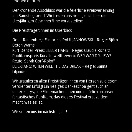
erleben durften.
Der krönende Abschluss war die feierliche Preisverleihung
am Samstagabend. Wir freuen uns riesig, euch hier die
diesjährigen Gewinnerfilme vorzustellen:
Die Preisträger:innen im Überblick:
Gesa-Rautenberg-Filmpreis: PAUL JANNOWSKI – Regie: Björn
Beton Warns
Kurt-Denzer-Preis: LIEBER HANS – Regie: Claudia Richarz
Publikumspreis Kurzfilmwettbewerb: WER WAR DR. LEVY? –
Regie: Sarah Gorf-Roloff
BLICKFANG: WHEN WILL THE DAY BREAK – Regie: Sanna
Liljander
Wir gratulieren allen Preisträger:innen von Herzen zu diesem
verdienten Erfolg! Ein riesiges Dankeschön geht auch an
unsere Jurys, alle Filmemacher:innen und natürlich an unser
fantastisches Publikum, das dieses Festival erst zu dem
macht, was es ist.
Wir sehen uns im nächsten Jahr!