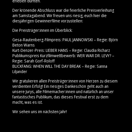
erleben durften.
Der krönende Abschluss war die feierliche Preisverleihung
am Samstagabend. Wir freuen uns riesig, euch hier die
diesjährigen Gewinnerfilme vorzustellen:
Die Preisträger:innen im Überblick:
Gesa-Rautenberg-Filmpreis: PAUL JANNOWSKI – Regie: Björn
Beton Warns
Kurt-Denzer-Preis: LIEBER HANS – Regie: Claudia Richarz
Publikumspreis Kurzfilmwettbewerb: WER WAR DR. LEVY? –
Regie: Sarah Gorf-Roloff
BLICKFANG: WHEN WILL THE DAY BREAK – Regie: Sanna
Liljander
Wir gratulieren allen Preisträger:innen von Herzen zu diesem
verdienten Erfolg! Ein riesiges Dankeschön geht auch an
unsere Jurys, alle Filmemacher:innen und natürlich an unser
fantastisches Publikum, das dieses Festival erst zu dem
macht, was es ist.
Wir sehen uns im nächsten Jahr!