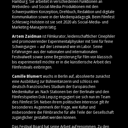
Hamburg. Sie arbeitet in verschiedenen Funktionen an
Webvideo- und Social‑Media‑Produktionen mit den
Schwerpunkten Konzeption, Drehbuch, Redaktion und digitale
Kommunikation sowie in der Medienpädagogik. Beim Filmfest
Schleswig-Holstein ist sie seit 2020 als Social‑Media‑ und
Marketing‑Managerin tätig.
Artem Zaidman
ist Filmkurator, leidenschaftlicher Cinephiler
und promovierender Experimentalphysiker mit Sinn für feine
Schwingungen – auf der Leinwand wie im Labor. Seine
Erfahrungen aus der nationalen und internationalen
Festivalwelt sowie seine Begeisterung für Film von klassisch
bis experimentell möchte er in die künstlerische Arbeit des
Filmfestivals einbringen.
Camille Blumert
wuchs in Berlin auf, absolvierte zunächst
eine Ausbildung zur Bühnentänzerin und schloss ein
deutsch‑französisches Studium der Europäischen
Medienkultur an. Nach Stationen bei der Berlinale und den
Filmfestspielen Dok Leipzig engagiert sie sich nun im Team
des Filmfest SH. Neben ihrem politischen Interesse gilt ihr
besonderes Augenmerk der Frage, wie Kultur und
insbesondere die Filmbranche für alle Teile der Gesellschaft
zugänglicher gestaltet werden können.
Das Festival Board hat seine Arbeit aufgenommen. Zu den