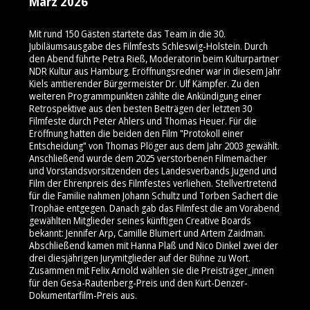
März 2026
Mit rund 150 Gästen startete das Team in die 30.
Jubiläumsausgabe des Filmfests Schleswig-Holstein. Durch
den Abend führte Petra Rieß, Moderatorin beim Kulturpartner
NDR Kultur aus Hamburg. Eröffnungsredner war in diesem Jahr
Kiels amtierender Bürgermeister Dr. Ulf Kämpfer. Zu den
weiteren Programmpunkten zählte die Ankündigung einer
Retrospektive aus den besten Beiträgen der letzten 30
Filmfeste durch Peter Ahlers und Thomas Heuer. Für die
Eröffnung hatten die beiden den Film "Protokoll einer
Entscheidung" von Thomas Plöger aus dem Jahr 2003 gewählt.
Anschließend wurde dem 2025 verstorbenen Filmemacher
und Vorstandsvorsitzenden des Landesverbands Jugend und
Film der Ehrenpreis des Filmfestes verliehen. Stellvertretend
für die Familie nahmen Johann Schultz und Torben Sachert die
Trophäe entgegen. Danach gab das Filmfest die am Vorabend
gewählten Mitglieder seines künftigen Creative Boards
bekannt: Jennifer Arp, Camille Blumert und Artem Zaidman.
Abschließend kamen mit Hanna Plaß und Nico Dinkel zwei der
drei diesjährigen Jurymitglieder auf der Bühne zu Wort.
Zusammen mit Felix Arnold wählen sie die Preisträger_innen
für den Gesa-Rautenberg-Preis und den Kurt-Denzer-
Dokumentarfilm-Preis aus.