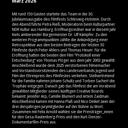
März 2026
Mit rund 150 Gästen startete das Team in die 30.
Jubiläumsausgabe des Filmfests Schleswig-Holstein. Durch
den Abend führte Petra Rieß, Moderatorin beim Kulturpartner
NDR Kultur aus Hamburg. Eröffnungsredner war in diesem Jahr
Kiels amtierender Bürgermeister Dr. Ulf Kämpfer. Zu den
weiteren Programmpunkten zählte die Ankündigung einer
Retrospektive aus den besten Beiträgen der letzten 30
Filmfeste durch Peter Ahlers und Thomas Heuer. Für die
Eröffnung hatten die beiden den Film "Protokoll einer
Entscheidung" von Thomas Plöger aus dem Jahr 2003 gewählt.
Anschließend wurde dem 2025 verstorbenen Filmemacher
und Vorstandsvorsitzenden des Landesverbands Jugend und
Film der Ehrenpreis des Filmfestes verliehen. Stellvertretend
für die Familie nahmen Johann Schultz und Torben Sachert die
Trophäe entgegen. Danach gab das Filmfest die am Vorabend
gewählten Mitglieder seines künftigen Creative Boards
bekannt: Jennifer Arp, Camille Blumert und Artem Zaidman.
Abschließend kamen mit Hanna Plaß und Nico Dinkel zwei der
drei diesjährigen Jurymitglieder auf der Bühne zu Wort.
Zusammen mit Felix Arnold wählen sie die Preisträger_innen
für den Gesa-Rautenberg-Preis und den Kurt-Denzer-
Dokumentarfilm-Preis aus.