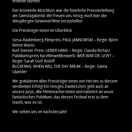
erleben durften.
Der krönende Abschluss war die feierliche Preisverleihung
am Samstagabend. Wir freuen uns riesig, euch hier die
diesjährigen Gewinnerfilme vorzustellen:
Die Preisträger:innen im Überblick:
Gesa-Rautenberg-Filmpreis: PAUL JANNOWSKI – Regie: Björn
Beton Warns
Kurt-Denzer-Preis: LIEBER HANS – Regie: Claudia Richarz
Publikumspreis Kurzfilmwettbewerb: WER WAR DR. LEVY? –
Regie: Sarah Gorf-Roloff
BLICKFANG: WHEN WILL THE DAY BREAK – Regie: Sanna
Liljander
Wir gratulieren allen Preisträger:innen von Herzen zu diesem
verdienten Erfolg! Ein riesiges Dankeschön geht auch an
unsere Jurys, alle Filmemacher:innen und natürlich an unser
fantastisches Publikum, das dieses Festival erst zu dem
macht, was es ist.
Wir sehen uns im nächsten Jahr!