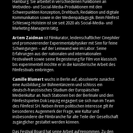
Hamburg. Sie arbeitet in verschiedenen Funktionen an
Webvideo- und Social‑Media‑Produktionen mit den
Schwerpunkten Konzeption, Drehbuch, Redaktion und digitale
Kommunikation sowie in der Medienpädagogik. Beim Filmfest
Schleswig-Holstein ist sie seit 2020 als Social‑Media‑ und
Marketing‑Managerin tätig.
Artem Zaidman
ist Filmkurator, leidenschaftlicher Cinephiler
und promovierender Experimentalphysiker mit Sinn für feine
Schwingungen – auf der Leinwand wie im Labor. Seine
Erfahrungen aus der nationalen und internationalen
Festivalwelt sowie seine Begeisterung für Film von klassisch
bis experimentell möchte er in die künstlerische Arbeit des
Filmfestivals einbringen.
Camille Blumert
wuchs in Berlin auf, absolvierte zunächst
eine Ausbildung zur Bühnentänzerin und schloss ein
deutsch‑französisches Studium der Europäischen
Medienkultur an. Nach Stationen bei der Berlinale und den
Filmfestspielen Dok Leipzig engagiert sie sich nun im Team
des Filmfest SH. Neben ihrem politischen Interesse gilt ihr
besonderes Augenmerk der Frage, wie Kultur und
insbesondere die Filmbranche für alle Teile der Gesellschaft
zugänglicher gestaltet werden können.
Das Festival Board hat seine Arbeit aufgenommen. Zu den